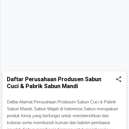
2,736,690 17 8 Armenia 2,777,970 28,470 98 9 Australia
26,439,111 7,682,300 3 10 Austria 8,958,960 82,409 109 11
Azerbaijan 10,412,651 82,658 126 12 Bahamas 412,623
10,010 41 13 Bahrain 1,485,509 760 1,955 14 Bangladesh
172,954,319 130,170 1,329 15 Barbados 281,995 430 656 16
Belarus 9,498,238 202,910 47 17 Belgium 11,686,140 30,280
386 18 Belize 410,825 22,810 18 19 Benin 13,712,828
112,760 122 20 Bhutan...
Daftar Perusahaan Produsen Sabun
Cuci & Pabrik Sabun Mandi
Daftar Alamat Perusahaan Produsen Sabun Cuci & Pabrik
Sabun Mandi, Sabun Wajah di Indonesia Sabun merupakan
produk kimia yang berfungsi untuk membersihkan dari
kotoran serta membunuh kuman dan bakteri pembawa