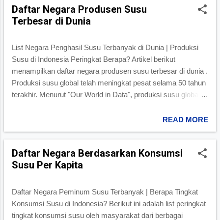
Daftar Negara Produsen Susu
Terbesar di Dunia
List Negara Penghasil Susu Terbanyak di Dunia | Produksi
Susu di Indonesia Peringkat Berapa? Artikel berikut
menampilkan daftar negara produsen susu terbesar di dunia .
Produksi susu global telah meningkat pesat selama 50 tahun
terakhir. Menurut "Our World in Data", produksi susu global
meningkat hampir tiga kali lipat sejak tahun 1961, mencapai
sekitar 930 juta ton pada tahun 2022. Susu yang paling
READ MORE
populer adalah susu sapi, disusul susu kerbau, susu
kambing, susu domba, dan susu unta. Peringkat Negara
Daftar Negara Berdasarkan Konsumsi
Berdasarkan Produksi Susu Tabel berikut menunjukkan
Susu Per Kapita
nama-nama negara diurutkan berdasarkan kapasitas
produksi susu dari terbanyak ke lebih sedikit. Rangking
Negara Produksi susu dalam ton Tahun 1 India 213,779,230
Daftar Negara Peminum Susu Terbanyak | Berapa Tingkat
2022 2 United States 102,747,320 2022 3 Pakistan
Konsumsi Susu di Indonesia? Berikut ini adalah list peringkat
62,557,950 2022 4 China 39,914,930 2022 5 Brazil
tingkat konsumsi susu oleh masyarakat dari berbagai