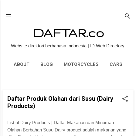
Skip to main content
DAFTAR.co
Website direktori berbahasa Indonesia | ID Web Directory.
ABOUT
BLOG
MOTORCYCLES
CARS
PEOPLE
MORE…
PRIVACY POLICY
P
Daftar Produk Olahan dari Susu (Dairy
o
Products)
s
t
List of Dairy Products | Daftar Makanan dan Minuman
s
Olahan Berbahan Susu Dairy product adalah makanan yang