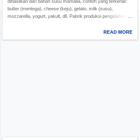
dihasilkan dari bahan susu mamalia, contoh yang terkenal:
butter (mentega), cheese (keju), gelato, milk (susu),
mozzarella, yogurt, yakult, dll. Pabrik produksi pengolahan
susu disebut dairy atau dairy factory. Peternakan dairy
adalah suatu kelas usaha pertanian, atau peternakan, untuk
READ MORE
produksi susu jangka panjang, biasanya dari sapi perah,
tetapi juga dari kambing, domba, dan unta, yang mungkin
diproses di tempat atau diangkut ke perusahaan pabrik untuk
pemrosesan susu dan penjualan eceran. Berikut ini
merupakan daftar produk olahan dari susu (dairy) dari
berbagai negara di dunia. Nama Origin (Asal) Deskripsi Aarts
Susu fermentasi kering sering kali dicampur dengan berbagai
takaran gula, garam, atau minyak. Dimakan sebagai camilan
atau dilarutkan sebagai minuman hangat di Mongolia.
Acidophiline Acidofilin USSR Yoghurt yang dapat diminum,
dengan Lactobacillus acidophilus ...