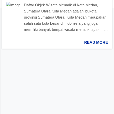
Daftar Objek Wisata Menarik di Kota Medan,
Sumatera Utara Kota Medan adalah ibukota
provinsi Sumatera Utara. Kota Medan merupakan
salah satu kota besar di Indonesia yang juga
memiliki banyak tempat wisata menarik layak
menjadi pertimbangan untuk dikunjungi ketika
Anda berada di kota ini. Berikut daftar tempat
READ MORE
wisata di Medan sebagai referensi jika Anda akan
berlibur ke kota Medan, Sumut. Istana Maimun
Foto Istana Maimun ikon kota Medan Istana
Maimun merupakan istana Kesultanan Deli yang
dijadikan tempat wisata budaya di Medan . Istana
ini terletak di Kota Medan, Sumatera Utara dan
juga merupakan salah satu ikon Kota Medan yang
terkenal. Masjid Raya Medan Masjid Raya Medan
Megah dan Bersejarah Salah satu objek wisata
Religi di kota Medan adalah Masjid Raya Medan
atau masjid Al-Mahsum yang dibangun pada tahun