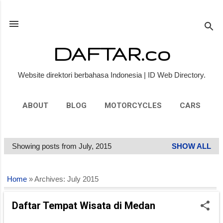
Skip to main content
DAFTAR.co
Website direktori berbahasa Indonesia | ID Web Directory.
ABOUT
BLOG
MOTORCYCLES
CARS
PEOPLE
MORE…
PRIVACY POLICY
Showing posts from July, 2015
SHOW ALL
P
o
s
Home
» Archives: July 2015
t
s
Daftar Tempat Wisata di Medan