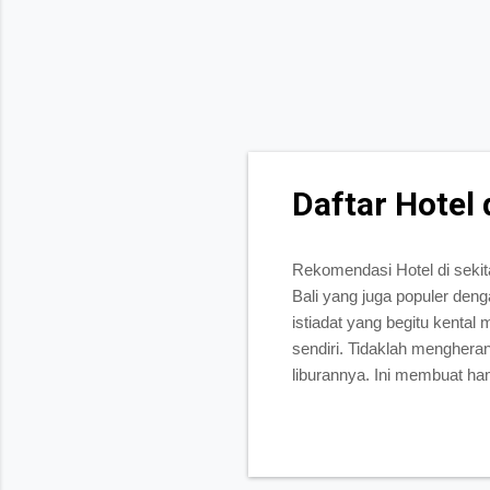
Daftar Hotel 
Rekomendasi Hotel di sekit
Bali yang juga populer d
istiadat yang begitu kental
sendiri. Tidaklah mengher
liburannya. Ini membuat ha
demikian tidak sedikit wisa
Kintamani, Tanah Lot, Bedug
Meskipun demikian, sebenar
memiliki kuliner khas yang 