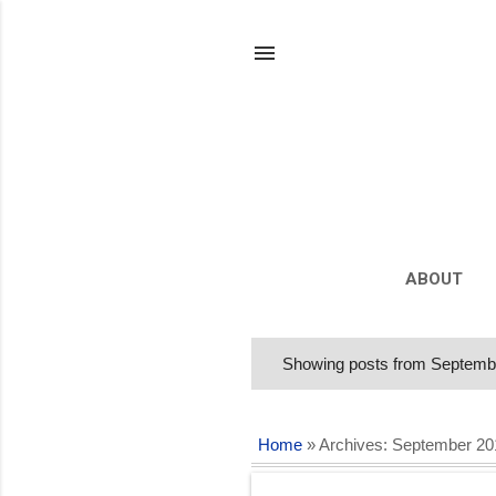
ABOUT
Showing posts from Septemb
P
o
s
Home
» Archives: September 20
t
s