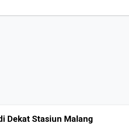
a. Alamat hotel ini terletak di Jl. Senen Raya yang termasuk hotel l
malam dari hotel ini hanya sekitar 200 ribu rupiah saja. Dengan tarif 
 yang modern dan lengka...
 di Dekat Stasiun Malang