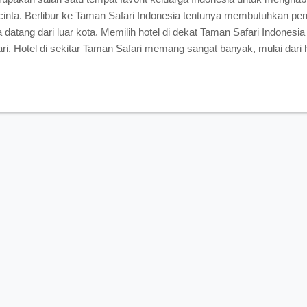
cinta. Berlibur ke Taman Safari Indonesia tentunya membutuhkan pen
a datang dari luar kota. Memilih hotel di dekat Taman Safari Indonesi
ri. Hotel di sekitar Taman Safari memang sangat banyak, mulai dar
-hotel ini kebanyakan diperuntukkan untuk para keluarga. Untuk mele
 nama serta tarif hotel dan penginapan yang ada di sekitar Taman Safa
The Village Bumi Kedamaian Bogor The Village Bumi Kedamaian Bogo
urah dan juga dekat dengan Taman S...