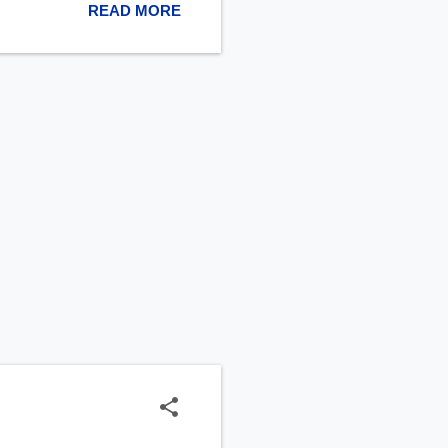
ow cost atau hotel dengan
READ MORE
yang murah ini, Anda sudah