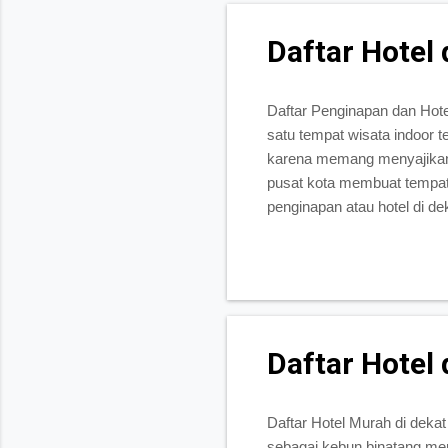
Daftar Hotel 
Daftar Penginapan dan Hot
satu tempat wisata indoor t
karena memang menyajikan 
pusat kota membuat tempat 
penginapan atau hotel di dek
Bandung sangat beragam dar
Indah Hotel Bali Indah meru
75 Lingkar Selatan. Hotel i
Selain itu, pelayanannya ju
Daftar Hotel 
Daftar Hotel Murah di deka
sebagai kebun binatang mer