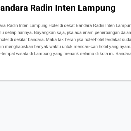
Bandara Radin Inten Lampung
ndara Radin Inten Lampung Hotel di dekat Bandara Radin Inten Lampu
u setiap harinya. Bayangkan saja, jika ada enam penerbangan dalam 
 di sekitar bandara. Maka tak heran jika hotel-hotel terdekat sudah
ngin menghabiskan banyak waktu untuk mencari-cari hotel yang nyama
-tempat wisata di Lampung yang menarik selama di kota ini. Bandar
eski tidak sebesar bandara Cengkareng, namun itu tidak berarti band
datang dan pergi menggunakan pesawat. Ada beberapa daftar hotel 
sa Anda pilih sebagai tempat penginapan, yaitu antara lain: Hotel She
ngan hotel Sheraton yang ters...