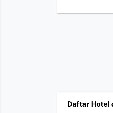
dengan Stasiun Senen Jakart
tarif yang murah. Tarif per 
bisa mendapatkan fasilitas
Daftar Hotel