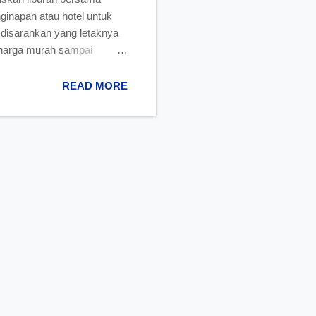
ginapan atau hotel untuk
a disarankan yang letaknya
i harga murah sampai
ngkapi liburan Anda,
ri Indonesia yang letaknya
READ MORE
r merupakan hotel pertama