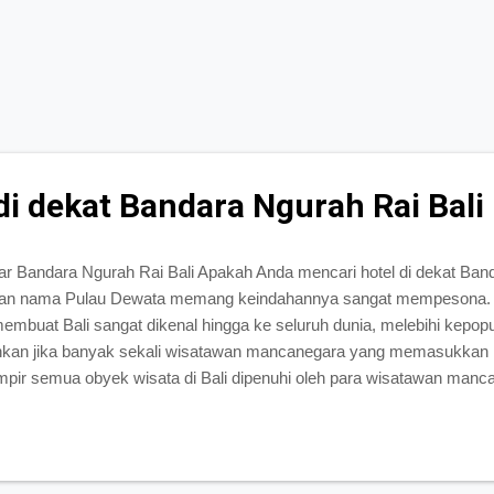
di dekat Bandara Ngurah Rai Bali
ar Bandara Ngurah Rai Bali Apakah Anda mencari hotel di dekat Ban
engan nama Pulau Dewata memang keindahannya sangat mempesona.
 membuat Bali sangat dikenal hingga ke seluruh dunia, melebihi kepop
ankan jika banyak sekali wisatawan mancanegara yang memasukkan B
mpir semua obyek wisata di Bali dipenuhi oleh para wisatawan man
tawan lokal yang juga berkunjung untuk menikmati keindahan Pulau De
ul adalah beberapa dari sekian banyak tujuan wisata di pulau Bali yan
nya masih ada banyak sekali tujuan wisata lainnya. Tidak hanya tuju
sangat lezat antara lain ayam bumbu bali, ayam betutu...