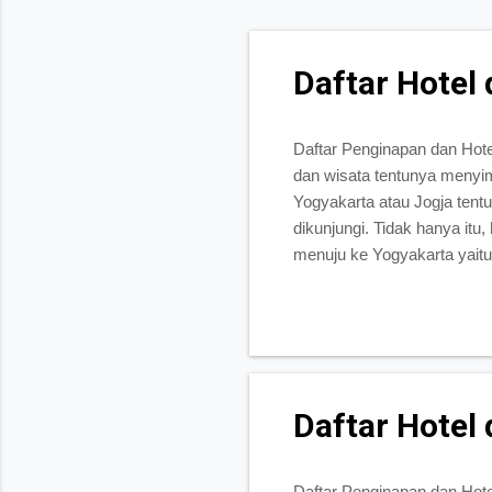
Daftar Hotel 
Daftar Penginapan dan Hote
dan wisata tentunya menyim
Yogyakarta atau Jogja tent
dikunjungi. Tidak hanya itu
menuju ke Yogyakarta yaitu
stasiun Tugu. Untuk Anda y
hotel di dekat Stasiun Tugu
sekitar stasiun Tugu, Yogy
Hotel yang terletak di pusat
Daftar Hotel
Daftar Penginapan dan Hote