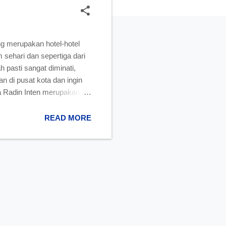
ng merupakan hotel-hotel
sehari dan sepertiga dari
 pasti sangat diminati,
n di pusat kota dan ingin
a Radin Inten merupakan
ara ini lepas dari
di Lampung dekat Bandara
READ MORE
raton Hotel bintang 5 ini