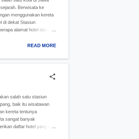
sejarah. Berwisata ke
 dengan menggunakan kereta
 di dekat Stasiun
berapa alamat hotel dan
tel yang paling dekat
a, dan dengan mudahnya
READ MORE
iun kereta api Purwokerto.
kan salah satu stasiun
umpang, baik itu wisatawan
an kereta tentunya
rta sangat banyak
erikan daftar hotel yang ada
kan hotel yang paling dekat