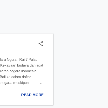
dara Ngurah Rai ? Pulau
 Kekayaan budaya dan adat
uleran negara Indonesia
ali ke dalam daftar
canegara, meskipun
wata ini. Pantai Kuta,
g paling sering dikunjungi.
READ MORE
an wisata, Bali pun