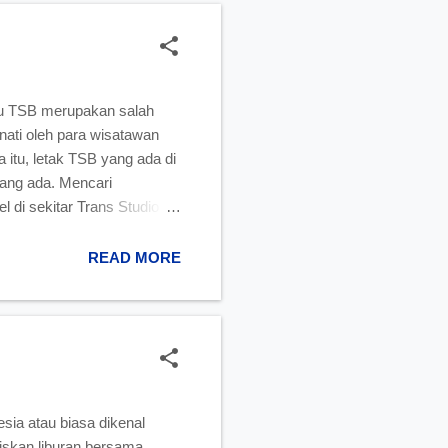
au TSB merupakan salah
inati oleh para wisatawan
tu, letak TSB yang ada di
yang ada. Mencari
el di sekitar Trans Studio
a di dekat TSB. Hotel Bali
ini terletak di Jl. BKR No
READ MORE
at banyak dan juga bagus.
sia atau biasa dikenal
iskan liburan bersama