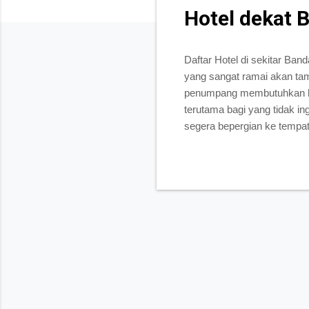
Hotel dekat 
Daftar Hotel di sekitar Ba
yang sangat ramai akan tam
penumpang membutuhkan hotel
terutama bagi yang tidak i
segera bepergian ke tempat
bandara besar di Lampung. M
sibuknya pengunjung yang 
Radin Inten Lampung yang bi
memang salah satu dari jari