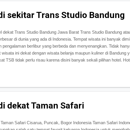
di sekitar Trans Studio Bandung
el dekat Trans Studio Bandung Jawa Barat Trans Studio Bandung at
erbesar di dunia yang ada di Indonesia. Tempat wisata ini banyak dim
pengalaman berlibur yang berbeda dan menyenangkan. Tidak hanya i
wisata ini dekat dengan wisata belanja maupun kuliner di Bandung 
at TSB tidak perlu risau karena disini banyak sekali pilihan hotel. Hot
i harga yang murah sampai yang mahal, berikut daftar hotel yang ad
pakan hotel termurah yang ada di sekitar Trans Studio Bandung. Hotel 
ni memang hanya hotel bintang satu tapi fasilitas yang diberikan sang
ga memuaskan. Hotel i...
di dekat Taman Safari
t Taman Safari Cisarua, Puncak, Bogor Indonesia Taman Safari Indone
upakan salah satu tempat favorit keluarga Indonesia untuk menghab