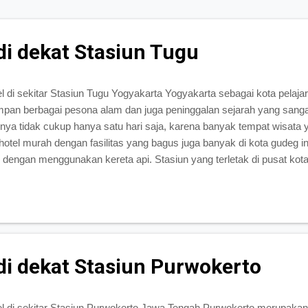
di dekat Stasiun Tugu
l di sekitar Stasiun Tugu Yogyakarta Yogyakarta sebagai kota pelaja
pan berbagai pesona alam dan juga peninggalan sejarah yang sangat
unya tidak cukup hanya satu hari saja, karena banyak tempat wisata
, hotel murah dengan fasilitas yang bagus juga banyak di kota gudeg in
 dengan menggunakan kereta api. Stasiun yang terletak di pusat kota
ang datang ke Jogja dengan naik kereta api sekarang tidak perlu ri
 yang bisa dijadikan sebagai pilihan tempat bermalam. Berikut daftar 
akarta. Hotel Mataram Hotel Mataram terletak hanya 0, 05 km dari st
 kota ini sangat dekat dengan ber...
 di dekat Stasiun Purwokerto
l di sekitar Stasiun Purwokerto Jawa Tengah Purwokerto merupakan 