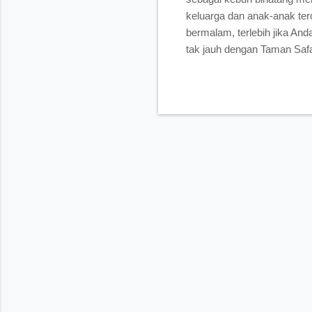
keluarga dan anak-anak ter
bermalam, terlebih jika And
tak jauh dengan Taman Safa
harganya yang mahal. Hotel
berikut kami sajikan daftar
di daerah Cisarua Bogor. 
dengan harga yang paling m