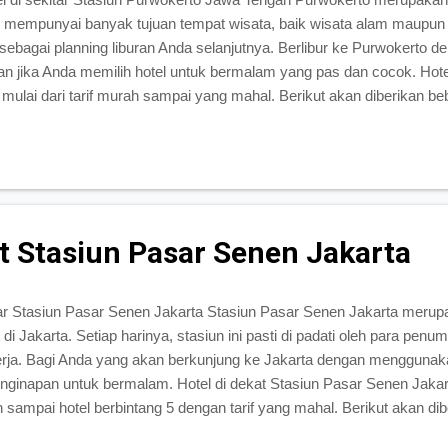
 mempunyai banyak tujuan tempat wisata, baik wisata alam maupun 
 sebagai planning liburan Anda selanjutnya. Berlibur ke Purwokerto
n jika Anda memilih hotel untuk bermalam yang pas dan cocok. Hotel
mulai dari tarif murah sampai yang mahal. Berikut akan diberikan be
i sekitar stasiun Purwokerto. Hotel Stasiun Hotel Stasiun merupakan ho
okerto. Ketika Anda keluar dari stasiun, tengok sebelah kanan And
ini. Hotel Stasiun merupakan hotel favorite yang dekat dengan stas
hotel ini sangat terjangkau dengan pelayanan...
at Stasiun Pasar Senen Jakarta
tar Stasiun Pasar Senen Jakarta Stasiun Pasar Senen Jakarta merupa
 di Jakarta. Setiap harinya, stasiun ini pasti di padati oleh para pen
erja. Bagi Anda yang akan berkunjung ke Jakarta dengan menggunak
nginapan untuk bermalam. Hotel di dekat Stasiun Pasar Senen Jaka
 sampai hotel berbintang 5 dengan tarif yang mahal. Berikut akan dib
enin, Jakarta Pusat. Hotel Mustika Senen Hotel Mustika Senen merupa