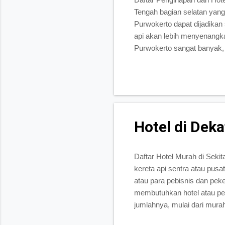
Tengah bagian selatan yang
Purwokerto dapat dijadikan
api akan lebih menyenangka
Purwokerto sangat banyak, 
juga tarif hotel yang ada d
dengan stasiun kereta Purw
Anda akan menemukan hotel 
Harga yang ditawarkan oleh 
Hotel di Dek
Daftar Hotel Murah di Seki
kereta api sentra atau pusat
atau para pebisnis dan pek
membutuhkan hotel atau pe
jumlahnya, mulai dari murah
di sekitar Stasiun Pasar S