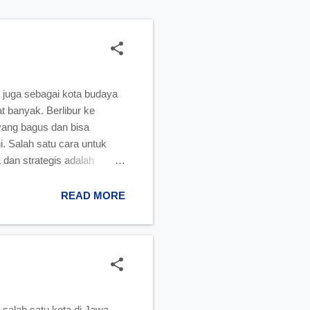
r juga sebagai kota budaya
 banyak. Berlibur ke
 yang bagus dan bisa
i. Salah satu cara untuk
 dan strategis adalah
sau karena sudah banyak
hotel yang alamatnya di
READ MORE
asiun Tugu Yogyakarta.
salah satu kota di Jawa