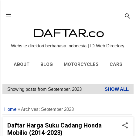
Skip to main content
DAFTAR.co
Website direktori berbahasa Indonesia | ID Web Directory.
ABOUT
BLOG
MOTORCYCLES
CARS
PEOPLE
MORE…
PRIVACY POLICY
Showing posts from September, 2023
SHOW ALL
P
o
s
Home
» Archives: September 2023
t
s
Daftar Harga Suku Cadang Honda
Mobilio (2014-2023)