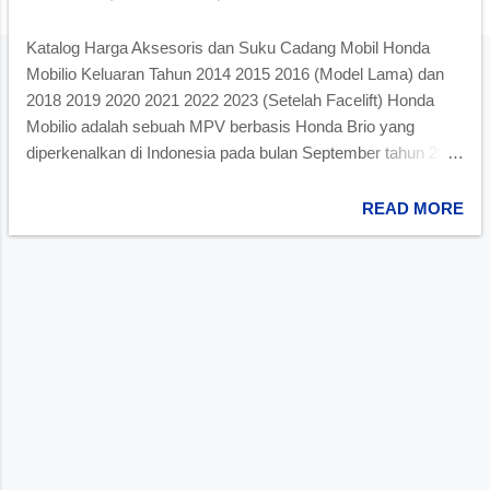
Katalog Harga Aksesoris dan Suku Cadang Mobil Honda
Mobilio Keluaran Tahun 2014 2015 2016 (Model Lama) dan
2018 2019 2020 2021 2022 2023 (Setelah Facelift) Honda
Mobilio adalah sebuah MPV berbasis Honda Brio yang
diperkenalkan di Indonesia pada bulan September tahun 2013
di ajang Indonesia International Motor Show 2013 dan mulai
dipasarkan pada tanggal 25 Januari 2014. Merupakan
READ MORE
generasi kedua Honda Mobilio secara global. Berikut ini
daftar harga sparepart Honda Mobilio model lama (2014-
2016) dan facelift (2017-2023) baik yang original Honda
genuine part, OEM, aftermarket, KW; kondisi baru maupun
bekas. Daftar Harga Suku Cadang Mesin Honda Mobilio
Honda Mobilio menggunakan mesin 1.5L L15Z1 i-VTEC 16
valve yang mampu menghasilkan tenaga 118 PS @ 6600
RP, serta torsi maksimal 14,8 N.m pada 4600 RPM. Sistem
suplai bahan bakarnya menggunakan teknologi PGM-FI
(injeksi). Di bawah ini adalah daftar harga suku cadang mesin