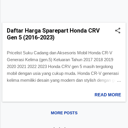
Honda Mobilio bagian sistem bahan bakar, sistem
pendinginan, dan ...
Daftar Harga Sparepart Honda CRV
Gen 5 (2016-2023)
Pricelist Suku Cadang dan Aksesoris Mobil Honda CR-V
Generasi Kelima (gen.5) Keluaran Tahun 2017 2018 2019
2020 2021 2022 2023 Honda CRV gen 5 masih tergolong
mobil dengan usia yang cukup muda. Honda CR-V generasi
kelima memiliki desain yang modern dan stylish dengan gril
depan yang ramping, lampu depan LED (model facelift), dan
tampilan yang lebih streamlin daripada pendahulunya. Interior
READ MORE
dirancang dengan baik dan luas, menawarkan kenyamanan
baik untuk pengemudi maupun penumpang. Walaupun mobil
MORE POSTS
belum tua, tapi perawatan yang tepat tentu diperlukan untuk
menjaga kondisi dan performa mobil CR-V generasi kelima