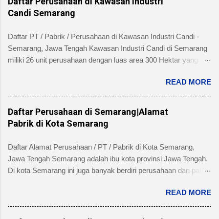
Daftar Perusahaan di Kawasan Industri
Candi Semarang
Daftar PT / Pabrik / Perusahaan di Kawasan Industri Candi -
Semarang, Jawa Tengah Kawasan Industri Candi di Semarang
miliki 26 unit perusahaan dengan luas area 300 Hektar yang
telah dibangun 240 hektar yang terletak di Kelurahan Ngaliyan
READ MORE
Kecamatan Ngaliyan dan memiliki fasilitas tanah yang siap
dibangun , jalan 20 s/d 30 meter, green belt, listrik , telepon , air,
security service dan memiliki kemudahan atau keuntungan
Daftar Perusahaan di Semarang|Alamat
bebas banjir dan ideal untuk industri menengah dan besar untuk
Pabrik di Kota Semarang
alamat pengelola berada di Jl. Tambakaji II No. 7 Semarang
Kota Semarang, Provinsi Jawa Tengah dengan nomor Telepon
Daftar Alamat Perusahaan / PT / Pabrik di Kota Semarang,
atau Fax (024) 7602345, (024)7607651. Berikut ini daftar
Jawa Tengah Semarang adalah ibu kota provinsi Jawa Tengah.
Perusahaan di Kawasan Industri Candi Semarang disertai
Di kota Semarang ini juga banyak berdiri perusahaan dan pabrik
dengan informasi bidang usaha, alamat lengkap dan nomor
skala besar maupun kecil dari beragam industri seperti
telpon masing-masing perusahaan/pabrik : PT. AMAN INDAH
READ MORE
produsen makanan, minuman, obat-obatan / farmasi, industri
MAKMUR Bidang Usaha: Industri Kertas, Barang dari kertas
manufacture, dan lain sebagainya. Beberapa pabrik di kota
dan Percetakan Negara asal : Indonesia Alamat pabrik :
Semarang yang terkenal diantaranya: pabrik jamu Sidomuncul,