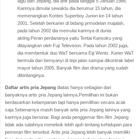
lagu dari Jepang, dia ahir pada tanggal 5 Januari 1986.
Karirnya dimulai sewaktu dia berumur 15 tahun, dia
memenangkan Kontes Superboy Junon ke-14 tahun
2001. Setelah berkarier di bidang prmodelan majalah,
pada tahun 2002 dia memulai karirnya di dunia
akting.Peran perdananya yaitu Tentai Kansoku yang
ditayangkan oleh Fuji Television. Pada tahun 2002 juga,
dia membentuk duo WaT bersama Eiji Wentz. Karier WaT
bermula dari bernyanyi di tepi jalan sampai dikontrak label
mayor tahun 2005. Banyak film dan drama yang sudah
dibintanginya.
Daftar artis pria Jepang
diatas hanya sebagian dari
banyaknya artis pria Jepang lainnya.Pemilihan ini bukan
berdasarkan ketampanan tapi hanya pemilihan secara acak
saja.Sebenarnya masih banyak artis pria Jepang lainnya yang
karirnya juga bersinar. Bagi anda penggemar film-film Jepang
tidak ada salahnya menelisik lebih ajuh tentang kehidupan para
pemeran film tersebut. Artis pria Jepang lebih banyak memiliki