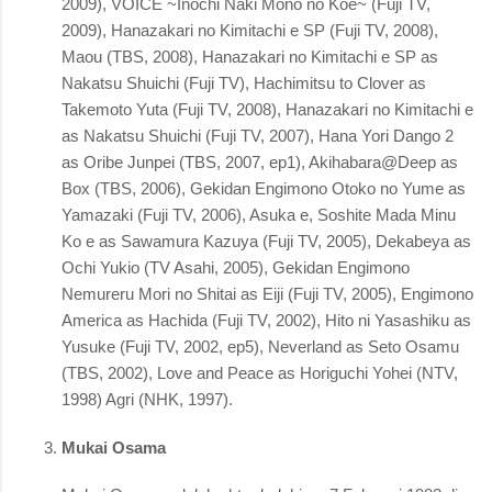
2009), VOICE ~Inochi Naki Mono no Koe~ (Fuji TV,
2009), Hanazakari no Kimitachi e SP (Fuji TV, 2008),
Maou (TBS, 2008), Hanazakari no Kimitachi e SP as
Nakatsu Shuichi (Fuji TV), Hachimitsu to Clover as
Takemoto Yuta (Fuji TV, 2008), Hanazakari no Kimitachi e
as Nakatsu Shuichi (Fuji TV, 2007), Hana Yori Dango 2
as Oribe Junpei (TBS, 2007, ep1), Akihabara@Deep as
Box (TBS, 2006), Gekidan Engimono Otoko no Yume as
Yamazaki (Fuji TV, 2006), Asuka e, Soshite Mada Minu
Ko e as Sawamura Kazuya (Fuji TV, 2005), Dekabeya as
Ochi Yukio (TV Asahi, 2005), Gekidan Engimono
Nemureru Mori no Shitai as Eiji (Fuji TV, 2005), Engimono
America as Hachida (Fuji TV, 2002), Hito ni Yasashiku as
Yusuke (Fuji TV, 2002, ep5), Neverland as Seto Osamu
(TBS, 2002), Love and Peace as Horiguchi Yohei (NTV,
1998) Agri (NHK, 1997).
Mukai Osama