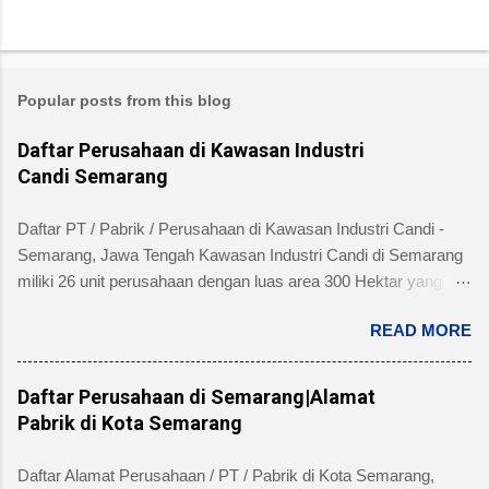
Popular posts from this blog
Daftar Perusahaan di Kawasan Industri
Candi Semarang
Daftar PT / Pabrik / Perusahaan di Kawasan Industri Candi -
Semarang, Jawa Tengah Kawasan Industri Candi di Semarang
miliki 26 unit perusahaan dengan luas area 300 Hektar yang
telah dibangun 240 hektar yang terletak di Kelurahan Ngaliyan
READ MORE
Kecamatan Ngaliyan dan memiliki fasilitas tanah yang siap
dibangun , jalan 20 s/d 30 meter, green belt, listrik , telepon , air,
security service dan memiliki kemudahan atau keuntungan
Daftar Perusahaan di Semarang|Alamat
bebas banjir dan ideal untuk industri menengah dan besar untuk
Pabrik di Kota Semarang
alamat pengelola berada di Jl. Tambakaji II No. 7 Semarang
Kota Semarang, Provinsi Jawa Tengah dengan nomor Telepon
Daftar Alamat Perusahaan / PT / Pabrik di Kota Semarang,