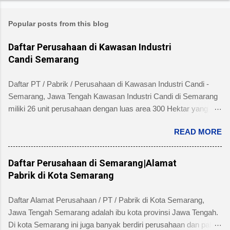
Popular posts from this blog
Daftar Perusahaan di Kawasan Industri
Candi Semarang
Daftar PT / Pabrik / Perusahaan di Kawasan Industri Candi -
Semarang, Jawa Tengah Kawasan Industri Candi di Semarang
miliki 26 unit perusahaan dengan luas area 300 Hektar yang
telah dibangun 240 hektar yang terletak di Kelurahan Ngaliyan
READ MORE
Kecamatan Ngaliyan dan memiliki fasilitas tanah yang siap
dibangun , jalan 20 s/d 30 meter, green belt, listrik , telepon , air,
security service dan memiliki kemudahan atau keuntungan
Daftar Perusahaan di Semarang|Alamat
bebas banjir dan ideal untuk industri menengah dan besar untuk
Pabrik di Kota Semarang
alamat pengelola berada di Jl. Tambakaji II No. 7 Semarang
Kota Semarang, Provinsi Jawa Tengah dengan nomor Telepon
Daftar Alamat Perusahaan / PT / Pabrik di Kota Semarang,
atau Fax (024) 7602345, (024)7607651. Berikut ini daftar
Jawa Tengah Semarang adalah ibu kota provinsi Jawa Tengah.
Perusahaan di Kawasan Industri Candi Semarang disertai
Di kota Semarang ini juga banyak berdiri perusahaan dan pabrik