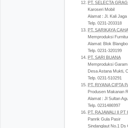
PT. SELECTA GRAG
Karoseri Mobil
Alamat : Jl. Kali Jag
Telp. 0231-203318
PT. SARIKAYA CAH
Memproduksi Furnitu
Alamat: Blok Blangbo
Telp. 0231-320199
PT. SARI BUANA
Memproduksi Garam
Desa Astana Mukti, C
Telp. 0231-510291
PT. RIYANA CIPTA 
Produsen Makanan R
Alamat : Jl Sultan Ag
Telp. 0231486997
PT. RAJAWALI II P
Panrik Gula Pasir
Sindanglaut No.1 Ds 