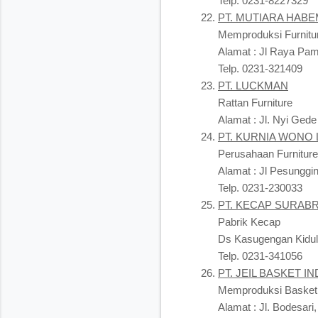
Telp. 0231-8227329
PT. MUTIARA HABE
Memproduksi Furnitu
Alamat : Jl Raya Pa
Telp. 0231-321409
PT. LUCKMAN
Rattan Furniture
Alamat : Jl. Nyi Ged
PT. KURNIA WONO 
Perusahaan Furniture
Alamat : Jl Pesunggi
Telp. 0231-230033
PT. KECAP SURAB
Pabrik Kecap
Ds Kasugengan Kidul,
Telp. 0231-341056
PT. JEIL BASKET I
Memproduksi Basket
Alamat : Jl. Bodesari