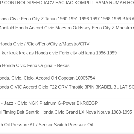
R UP CONTROL SPEED IACV EAC IAC KOMPLIT SAMA RUMAH HO
onda Civic Ferio City Z Tahun 1990 1991 1996 1997 1998 1999 B
nifold Honda Accord Civic Maestro Oddssey Ferio City Z Maestro
Honda Civic / /Cielo/Ferio/City z/Maestro/CRV
lley ker kruk krek as Honda civic Ferio city old lama 1996-1999
 Honda Civic Ferio Original - Bekas
nda, Civic. Cielo. Accord Ori Copotan 10005754
onda CIVIC Accord Cielo F22 CRV Throttle 3PIN 3KABEL BULAT 
it - Jazz - Civic NGK Platinum G-Power BKR6EGP
i Timing Belt Sentrik Honda Civic Grand LX Nova Nouva 1988-1995
ch Oil Pressure AT / Sensor Switch Pressure Oil