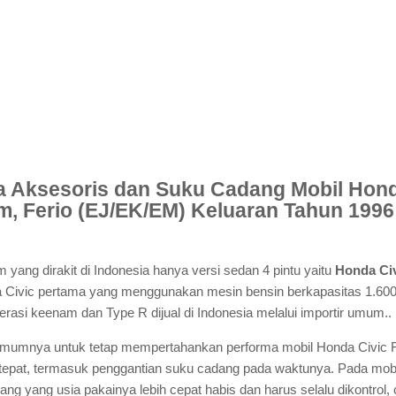
ga Aksesoris dan Suku Cadang Mobil Hond
, Ferio (EJ/EK/EM) Keluaran Tahun 1996
 yang dirakit di Indonesia hanya versi sedan 4 pintu yaitu
Honda Civ
Civic pertama yang menggunakan mesin bensin berkapasitas 1.600
erasi keenam dan Type R dijual di Indonesia melalui importir umum..
umumnya untuk tetap mempertahankan performa mobil Honda Civic Fe
 tepat, termasuk penggantian suku cadang pada waktunya. Pada mob
ng yang usia pakainya lebih cepat habis dan harus selalu dikontrol, c