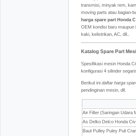
transmisi, minyak rem, kam
moving parts atau bagian-ba
harga spare part Honda Ci
OEM kondisi baru maupun be
kaki, kelistrikan, AC, dll..
Katalog Spare Part Mes
Spesifikasi mesin Honda C
konfigurasi 4 silinder seg
Berikut ini
daftar harga spa
pendinginan mesin, dll.
Air Filter (Saringan Udara 
As Delko Delco Honda Civic
Baut Pulley Puley Puli Cr