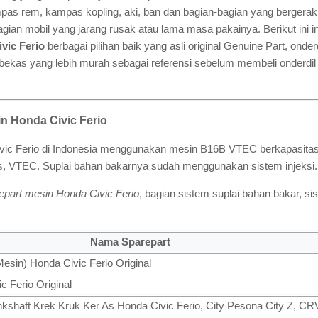
pas rem, kampas kopling, aki, ban dan bagian-bagian yang bergerak
gian mobil yang jarang rusak atau lama masa pakainya. Berikut ini inf
vic Ferio
berbagai pilihan baik yang asli original Genuine Part, onder
kas yang lebih murah sebagai referensi sebelum membeli onderdil 
in Honda Civic Ferio
ivic Ferio di Indonesia menggunakan mesin B16B VTEC berkapasita
aris, VTEC. Suplai bahan bakarnya sudah menggunakan sistem injeksi.
repart mesin Honda Civic Ferio
, bagian sistem suplai bahan bakar, s
Nama Sparepart
Mesin) Honda Civic Ferio Original
 Ferio Original
ankshaft Krek Kruk Ker As Honda Civic Ferio, City Pesona City Z, CR