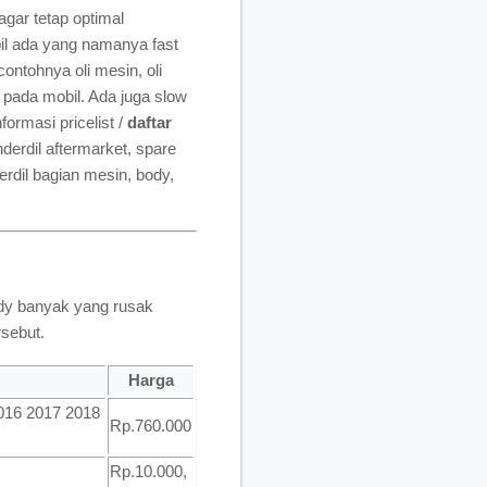
gar tetap optimal
il ada yang namanya fast
ontohnya oli mesin, oli
 pada mobil. Ada juga slow
ormasi pricelist /
daftar
nderdil aftermarket, spare
rdil bagian mesin, body,
body banyak yang rusak
rsebut.
Harga
016 2017 2018
Rp.760.000
Rp.10.000,