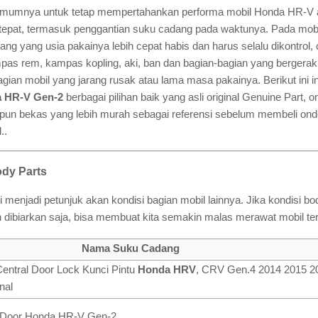
 umumnya untuk tetap mempertahankan performa mobil Honda HR-V a
 tepat, termasuk penggantian suku cadang pada waktunya. Pada mob
ng yang usia pakainya lebih cepat habis dan harus selalu dikontrol, c
pas rem, kampas kopling, aki, ban dan bagian-bagian yang bergerak
gian mobil yang jarang rusak atau lama masa pakainya. Berikut ini inf
a HR-V Gen-2
berbagai pilihan baik yang asli original Genuine Part, o
un bekas yang lebih murah sebagai referensi sebelum membeli onde
..
dy Parts
li menjadi petunjuk akan kondisi bagian mobil lainnya. Jika kondisi 
an dibiarkan saja, bisa membuat kita semakin malas merawat mobil te
Nama Suku Cadang
Central Door Lock Kunci Pintu
Honda HRV
, CRV Gen.4 2014 2015 2
nal
s Door Honda HR-V Gen-2