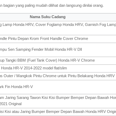
 bagian yang paling mudah dilihat dan langsung dinilai orang.
Nama Suku Cadang
og Lamp Honda HRV, Cover Foglamp Honda HRV, Garnish Fog La
ndle Pintu Depan Krom Front Handle Cover Chrome
ampu Sen Samping Fender Mobil Honda HR-V Dll
tup Tangki BBM (Fuel Tank Cover) Honda HR-V Chrome
r Honda HR-V 2014-2022 model flat/slim
us Outer / Mangkok Pintu Chrome untuk Pintu Belakang Honda HRV
hark Fin Honda HR-V
 Ram Jaring Sarang Tawon Kisi Kisi Bumper Bemper Depan Bawah H
2021 Original
- Kisi Kisi atau Jaring Bumper Bemper Depan Bawah Honda HRV Origi