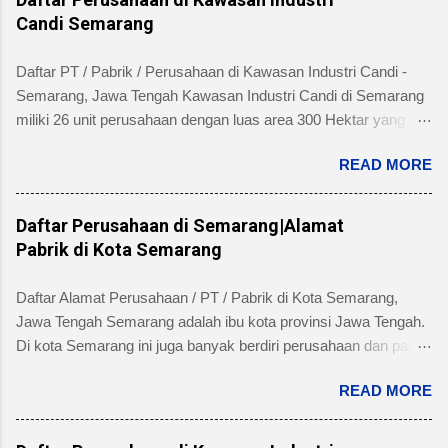
Candi Semarang
Daftar PT / Pabrik / Perusahaan di Kawasan Industri Candi -
Semarang, Jawa Tengah Kawasan Industri Candi di Semarang
miliki 26 unit perusahaan dengan luas area 300 Hektar yang
telah dibangun 240 hektar yang terletak di Kelurahan Ngaliyan
READ MORE
Kecamatan Ngaliyan dan memiliki fasilitas tanah yang siap
dibangun , jalan 20 s/d 30 meter, green belt, listrik , telepon , air,
security service dan memiliki kemudahan atau keuntungan
Daftar Perusahaan di Semarang|Alamat
bebas banjir dan ideal untuk industri menengah dan besar untuk
Pabrik di Kota Semarang
alamat pengelola berada di Jl. Tambakaji II No. 7 Semarang
Kota Semarang, Provinsi Jawa Tengah dengan nomor Telepon
Daftar Alamat Perusahaan / PT / Pabrik di Kota Semarang,
atau Fax (024) 7602345, (024)7607651. Berikut ini daftar
Jawa Tengah Semarang adalah ibu kota provinsi Jawa Tengah.
Perusahaan di Kawasan Industri Candi Semarang disertai
Di kota Semarang ini juga banyak berdiri perusahaan dan pabrik
dengan informasi bidang usaha, alamat lengkap dan nomor
skala besar maupun kecil dari beragam industri seperti
telpon masing-masing perusahaan/pabrik : PT. AMAN INDAH
READ MORE
produsen makanan, minuman, obat-obatan / farmasi, industri
MAKMUR Bidang Usaha: Industri Kertas, Barang dari kertas
manufacture, dan lain sebagainya. Beberapa pabrik di kota
dan Percetakan Negara asal : Indonesia Alamat pabrik :
Semarang yang terkenal diantaranya: pabrik jamu Sidomuncul,