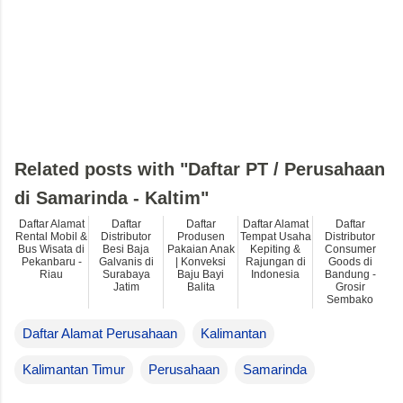
Related posts with "Daftar PT / Perusahaan
di Samarinda - Kaltim"
Daftar Alamat
Daftar
Daftar
Daftar Alamat
Daftar
Rental Mobil &
Distributor
Produsen
Tempat Usaha
Distributor
Bus Wisata di
Besi Baja
Pakaian Anak
Kepiting &
Consumer
Pekanbaru -
Galvanis di
| Konveksi
Rajungan di
Goods di
Riau
Surabaya
Baju Bayi
Indonesia
Bandung -
Jatim
Balita
Grosir
Sembako
Daftar Alamat Perusahaan
Kalimantan
Kalimantan Timur
Perusahaan
Samarinda