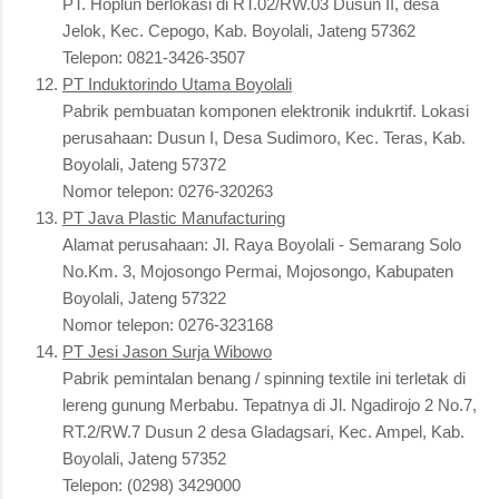
PT. Hoplun berlokasi di RT.02/RW.03 Dusun II, desa
Jelok, Kec. Cepogo, Kab. Boyolali, Jateng 57362
Telepon: 0821-3426-3507
PT Induktorindo Utama Boyolali
Pabrik pembuatan komponen elektronik indukrtif. Lokasi
perusahaan: Dusun I, Desa Sudimoro, Kec. Teras, Kab.
Boyolali, Jateng 57372
Nomor telepon: 0276-320263
PT Java Plastic Manufacturing
Alamat perusahaan: Jl. Raya Boyolali - Semarang Solo
No.Km. 3, Mojosongo Permai, Mojosongo, Kabupaten
Boyolali, Jateng 57322
Nomor telepon: 0276-323168
PT Jesi Jason Surja Wibowo
Pabrik pemintalan benang / spinning textile ini terletak di
lereng gunung Merbabu. Tepatnya di Jl. Ngadirojo 2 No.7,
RT.2/RW.7 Dusun 2 desa Gladagsari, Kec. Ampel, Kab.
Boyolali, Jateng 57352
Telepon: (0298) 3429000