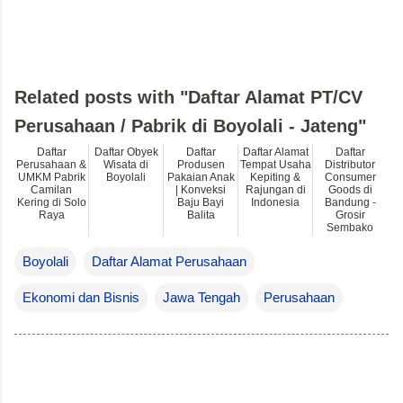
Related posts with "Daftar Alamat PT/CV
Perusahaan / Pabrik di Boyolali - Jateng"
Daftar
Daftar Obyek
Daftar
Daftar Alamat
Daftar
Perusahaan &
Wisata di
Produsen
Tempat Usaha
Distributor
UMKM Pabrik
Boyolali
Pakaian Anak
Kepiting &
Consumer
Camilan
| Konveksi
Rajungan di
Goods di
Kering di Solo
Baju Bayi
Indonesia
Bandung -
Raya
Balita
Grosir
Sembako
Boyolali
Daftar Alamat Perusahaan
Ekonomi dan Bisnis
Jawa Tengah
Perusahaan