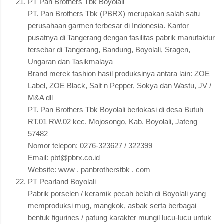
PT Pan Brothers Tbk Boyolali
PT. Pan Brothers Tbk (PBRX) merupakan salah satu
perusahaan garmen terbesar di Indonesia. Kantor
pusatnya di Tangerang dengan fasilitas pabrik manufaktur
tersebar di Tangerang, Bandung, Boyolali, Sragen,
Ungaran dan Tasikmalaya
Brand merek fashion hasil produksinya antara lain: ZOE
Label, ZOE Black, Salt n Pepper, Sokya dan Wastu, JV /
M&A dll
PT. Pan Brothers Tbk Boyolali berlokasi di desa Butuh
RT.01 RW.02 kec. Mojosongo, Kab. Boyolali, Jateng
57482
Nomor telepon: 0276-323627 / 322399
Email: pbt@pbrx.co.id
Website: www . panbrotherstbk . com
PT Pearland Boyolali
Pabrik porselen / keramik pecah belah di Boyolali yang
memproduksi mug, mangkok, asbak serta berbagai
bentuk figurines / patung karakter mungil lucu-lucu untuk