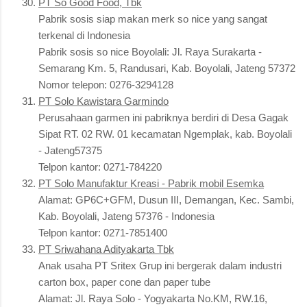
PT So Good Food, Tbk
Pabrik sosis siap makan merk so nice yang sangat
terkenal di Indonesia
Pabrik sosis so nice Boyolali: Jl. Raya Surakarta -
Semarang Km. 5, Randusari, Kab. Boyolali, Jateng 57372
Nomor telepon: 0276-3294128
PT Solo Kawistara Garmindo
Perusahaan garmen ini pabriknya berdiri di Desa Gagak
Sipat RT. 02 RW. 01 kecamatan Ngemplak, kab. Boyolali
- Jateng57375
Telpon kantor: 0271-784220
PT Solo Manufaktur Kreasi - Pabrik mobil Esemka
Alamat: GP6C+GFM, Dusun III, Demangan, Kec. Sambi,
Kab. Boyolali, Jateng 57376 - Indonesia
Telpon kantor: 0271-7851400
PT Sriwahana Adityakarta Tbk
Anak usaha PT Sritex Grup ini bergerak dalam industri
carton box, paper cone dan paper tube
Alamat: Jl. Raya Solo - Yogyakarta No.KM, RW.16,