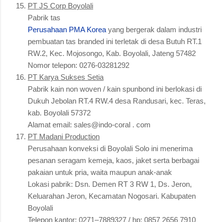
PT JS Corp Boyolali
Pabrik tas
Perusahaan PMA Korea
yang bergerak dalam industri
pembuatan tas branded ini terletak di desa Butuh RT.1
RW.2, Kec. Mojosongo, Kab. Boyolali, Jateng 57482
Nomor telepon: 0276-03281292
PT Karya Sukses Setia
Pabrik kain non woven / kain spunbond ini berlokasi di
Dukuh Jebolan RT.4 RW.4 desa Randusari, kec. Teras,
kab. Boyolali 57372
Alamat email: sales@indo-coral . com
PT Madani Production
Perusahaan konveksi di Boyolali Solo ini menerima
pesanan seragam kemeja, kaos, jaket serta berbagai
pakaian untuk pria, waita maupun anak-anak
Lokasi pabrik: Dsn. Demen RT 3 RW 1, Ds. Jeron,
Keluarahan Jeron, Kecamatan Nogosari. Kabupaten
Boyolali
Telepon kantor: 0271–7889327 / hp: 0857 2656 7910