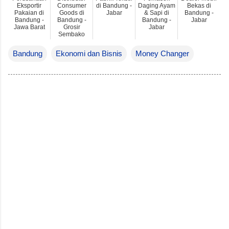
Eksportir
Consumer
di Bandung -
Daging Ayam
Bekas di
Pakaian di
Goods di
Jabar
& Sapi di
Bandung -
Bandung -
Bandung -
Bandung -
Jabar
Jawa Barat
Grosir
Jabar
Sembako
Bandung
Ekonomi dan Bisnis
Money Changer