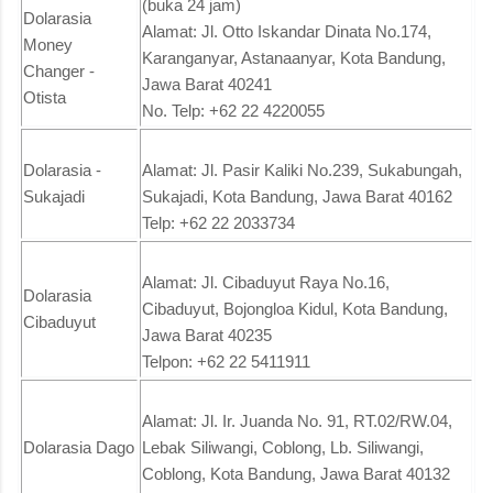
(buka 24 jam)
Dolarasia
Alamat: Jl. Otto Iskandar Dinata No.174,
Money
Karanganyar, Astanaanyar, Kota Bandung,
Changer -
Jawa Barat 40241
Otista
No. Telp: +62 22 4220055
Dolarasia -
Alamat: Jl. Pasir Kaliki No.239, Sukabungah,
Sukajadi
Sukajadi, Kota Bandung, Jawa Barat 40162
Telp: +62 22 2033734
Alamat: Jl. Cibaduyut Raya No.16,
Dolarasia
Cibaduyut, Bojongloa Kidul, Kota Bandung,
Cibaduyut
Jawa Barat 40235
Telpon: +62 22 5411911
Alamat: Jl. Ir. Juanda No. 91, RT.02/RW.04,
Dolarasia Dago
Lebak Siliwangi, Coblong, Lb. Siliwangi,
Coblong, Kota Bandung, Jawa Barat 40132