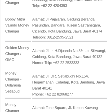
Changer
Telp: +62 22 4204393
Bobby Mitra
Alamat: Jl Pajajaran, Gedung Beranda
Valindo Money
Pasundan, Bandara Husein Sastranegara,
Changer
Cicendo, Kota Bandung, Jawa Barat 40174
Telepon: 0812-2595-2521
Golden Money
Alamat: Jl. Ir. H.Djuanda No.89, Lb. Siliwangi,
Changer /
Coblong, Kota Bandung, Jawa Barat 40132
GMC
Nomor Telp: +62 22 2533333
Money
Alamat: Jl. DR. Setiabudhi No.154,
Changer -
Hegarmanah, Cidadap, Kota Bandung, Jawa
Dolarasia
Barat 40141
Setiabudi
Phone: +62 22 82068277
Money
Alamat: Tone Square, Jl. Kebon Kawung
Changer