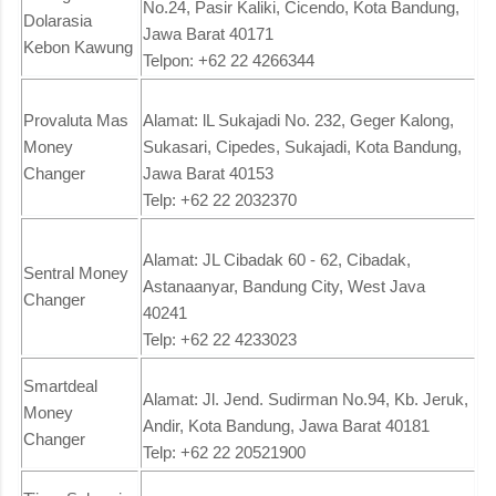
No.24, Pasir Kaliki, Cicendo, Kota Bandung,
Dolarasia
Jawa Barat 40171
Kebon Kawung
Telpon: +62 22 4266344
Provaluta Mas
Alamat: lL Sukajadi No. 232, Geger Kalong,
Money
Sukasari, Cipedes, Sukajadi, Kota Bandung,
Changer
Jawa Barat 40153
Telp: +62 22 2032370
Alamat: JL Cibadak 60 - 62, Cibadak,
Sentral Money
Astanaanyar, Bandung City, West Java
Changer
40241
Telp: +62 22 4233023
Smartdeal
Alamat: Jl. Jend. Sudirman No.94, Kb. Jeruk,
Money
Andir, Kota Bandung, Jawa Barat 40181
Changer
Telp: +62 22 20521900