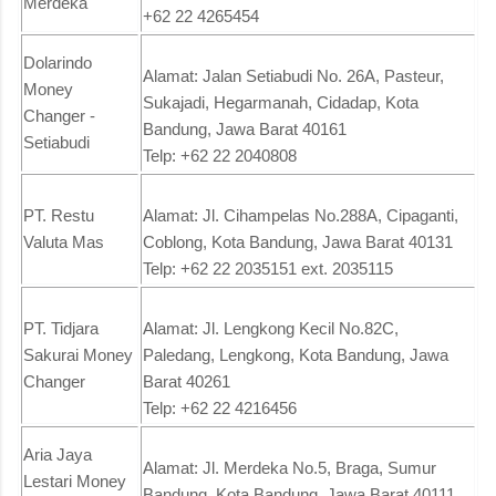
Merdeka
+62 22 4265454
Dolarindo
Alamat: Jalan Setiabudi No. 26A, Pasteur,
Money
Sukajadi, Hegarmanah, Cidadap, Kota
Changer -
Bandung, Jawa Barat 40161
Setiabudi
Telp: +62 22 2040808
PT. Restu
Alamat: Jl. Cihampelas No.288A, Cipaganti,
Valuta Mas
Coblong, Kota Bandung, Jawa Barat 40131
Telp: +62 22 2035151 ext. 2035115
PT. Tidjara
Alamat: Jl. Lengkong Kecil No.82C,
Sakurai Money
Paledang, Lengkong, Kota Bandung, Jawa
Changer
Barat 40261
Telp: +62 22 4216456
Aria Jaya
Alamat: Jl. Merdeka No.5, Braga, Sumur
Lestari Money
Bandung, Kota Bandung, Jawa Barat 40111