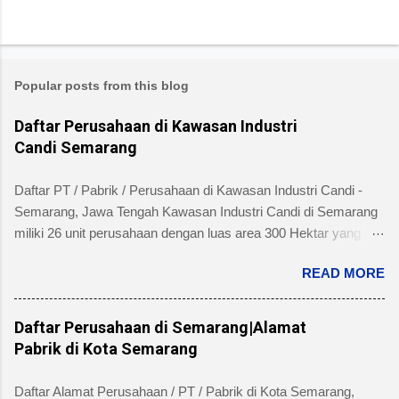
Popular posts from this blog
Daftar Perusahaan di Kawasan Industri
Candi Semarang
Daftar PT / Pabrik / Perusahaan di Kawasan Industri Candi -
Semarang, Jawa Tengah Kawasan Industri Candi di Semarang
miliki 26 unit perusahaan dengan luas area 300 Hektar yang
telah dibangun 240 hektar yang terletak di Kelurahan Ngaliyan
READ MORE
Kecamatan Ngaliyan dan memiliki fasilitas tanah yang siap
dibangun , jalan 20 s/d 30 meter, green belt, listrik , telepon , air,
security service dan memiliki kemudahan atau keuntungan
Daftar Perusahaan di Semarang|Alamat
bebas banjir dan ideal untuk industri menengah dan besar untuk
Pabrik di Kota Semarang
alamat pengelola berada di Jl. Tambakaji II No. 7 Semarang
Kota Semarang, Provinsi Jawa Tengah dengan nomor Telepon
Daftar Alamat Perusahaan / PT / Pabrik di Kota Semarang,