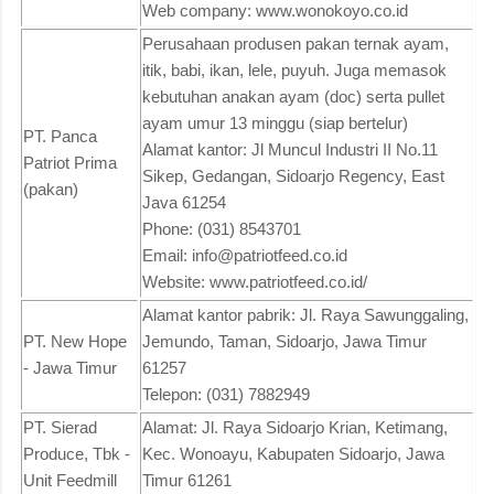
Web company: www.wonokoyo.co.id
Perusahaan produsen pakan ternak ayam,
itik, babi, ikan, lele, puyuh. Juga memasok
kebutuhan anakan ayam (doc) serta pullet
ayam umur 13 minggu (siap bertelur)
PT. Panca
Alamat kantor: Jl Muncul Industri II No.11
Patriot Prima
Sikep, Gedangan, Sidoarjo Regency, East
(pakan)
Java 61254
Phone: (031) 8543701
Email: info@patriotfeed.co.id
Website: www.patriotfeed.co.id/
Alamat kantor pabrik: Jl. Raya Sawunggaling,
PT. New Hope
Jemundo, Taman, Sidoarjo, Jawa Timur
- Jawa Timur
61257
Telepon: (031) 7882949
PT. Sierad
Alamat: Jl. Raya Sidoarjo Krian, Ketimang,
Produce, Tbk -
Kec. Wonoayu, Kabupaten Sidoarjo, Jawa
Unit Feedmill
Timur 61261