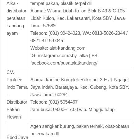
Alka -
tempat pakan, plastik terpal dll
distributor
Alamat: Wisma Lidah Kulon Blok B 43 & C 105
peralatan
Lidah Kulon, Kec. Lakarsantri, Kota SBY, Jawa
kandang
Timur 57589
ayam
Telepon: (031) 99424023, WA: 0813-5826-2344 /
0821-4115-0045
Website: alat-kandang.com
IG: instagram.com/sby_alka | FB:
facebook.com/pusatalatkandang/
CV.
Profeed
Alamat kantor: Komplek Ruko no. 3-E Jl. Ngagel
Indo Tama
Jaya Indah, Baratajaya, Kec. Gubeng, Kota SBY,
-
Jawa Timur 60284
Distributor
Telepon: (031) 5054467
Pakan
Jam buka: 08.00–17.00 wib. Minggu tutup
Hewan
Agen sangkar burung, pakan ternak, obat-obatan
peternakan dll
Ebod Jaya