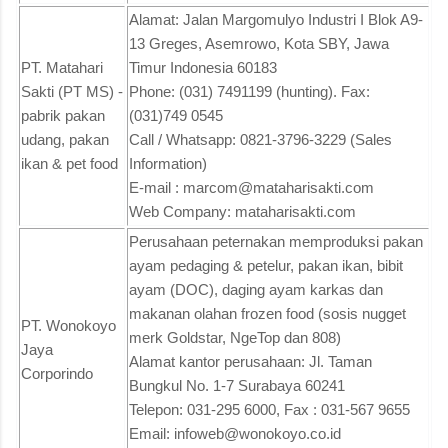
Alamat: Jalan Margomulyo Industri I Blok A9-
13 Greges, Asemrowo, Kota SBY, Jawa
PT. Matahari
Timur Indonesia 60183
Sakti (PT MS) -
Phone: (031) 7491199 (hunting). Fax:
pabrik pakan
(031)749 0545
udang, pakan
Call / Whatsapp: 0821-3796-3229 (Sales
ikan & pet food
Information)
E-mail : marcom@mataharisakti.com
Web Company: mataharisakti.com
Perusahaan peternakan memproduksi pakan
ayam pedaging & petelur, pakan ikan, bibit
ayam (DOC), daging ayam karkas dan
makanan olahan frozen food (sosis nugget
PT. Wonokoyo
merk Goldstar, NgeTop dan 808)
Jaya
Alamat kantor perusahaan: Jl. Taman
Corporindo
Bungkul No. 1-7 Surabaya 60241
Telepon: 031-295 6000, Fax : 031-567 9655
Email: infoweb@wonokoyo.co.id