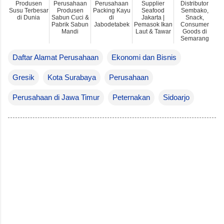
Produsen
Perusahaan
Perusahaan
Supplier
Distributor
Susu Terbesar
Produsen
Packing Kayu
Seafood
Sembako,
di Dunia
Sabun Cuci &
di
Jakarta |
Snack,
Pabrik Sabun
Jabodetabek
Pemasok Ikan
Consumer
Mandi
Laut & Tawar
Goods di
Semarang
Daftar Alamat Perusahaan
Ekonomi dan Bisnis
Gresik
Kota Surabaya
Perusahaan
Perusahaan di Jawa Timur
Peternakan
Sidoarjo