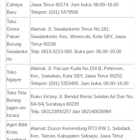
Cahaya
Jawa Timur 60174. Jam buka: 08.00–16.00
Baru
Telepon: (031) 5479506
Toko
Grosir
Alamat: Jl. Siwalankerto Timur No.181,
Pakan
Siwalankerto, Kec. Wonocolo, Kota SBY, Jawa
Burung
Timur 60236
Siwalanke
Telp: 0815-5213-060. Buka jam: 06.00–20.00
rto
Alamat: Jl. Pacuan Kuda No.154 B, Petemon,
Toko
Kec. Sawahan, Kota SBY, Jawa Timur 60252
Ngayer
Telepon: (031) 5353485. Jam buka: 08.00–16.00
Toko Tirta
Ruko Victory Jl. Bendul Merisi Selatan Air Das No.
Bening
64i-64j Surabaya 60239
(agen om
Telp. 083123892257 dan 082140028984
kicau)
Agen Bibit
Alamat: Dusun Kemendung RT3 RW 1, Sidodadi,
Kroto
Kec. Taman, Kabupaten Sidoarjo, Jawa Timur
Surabaya