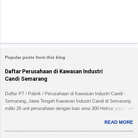
Popular posts from this blog
Daftar Perusahaan di Kawasan Industri
Candi Semarang
Daftar PT / Pabrik / Perusahaan di Kawasan Industri Candi -
Semarang, Jawa Tengah Kawasan Industri Candi di Semarang
miliki 26 unit perusahaan dengan luas area 300 Hektar yang
telah dibangun 240 hektar yang terletak di Kelurahan Ngaliyan
READ MORE
Kecamatan Ngaliyan dan memiliki fasilitas tanah yang siap
dibangun , jalan 20 s/d 30 meter, green belt, listrik , telepon , air,
security service dan memiliki kemudahan atau keuntungan