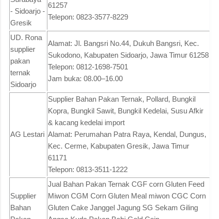
61257
- Sidoarjo -
Telepon: 0823-3577-8229
Gresik
UD. Rona
Alamat: Jl. Bangsri No.44, Dukuh Bangsri, Kec.
supplier
Sukodono, Kabupaten Sidoarjo, Jawa Timur 61258
pakan
Telepon: 0812-1698-7501
ternak
Jam buka: 08.00–16.00
Sidoarjo
Supplier Bahan Pakan Ternak, Pollard, Bungkil
Kopra, Bungkil Sawit, Bungkil Kedelai, Susu Afkir
& kacang kedelai import
AG Lestari
Alamat: Perumahan Patra Raya, Kendal, Dungus,
Kec. Cerme, Kabupaten Gresik, Jawa Timur
61171
Telepon: 0813-3511-1222
Jual Bahan Pakan Ternak CGF corn Gluten Feed
Supplier
Miwon CGM Corn Gluten Meal miwon CGC Corn
Bahan
Gluten Cake Janggel Jagung SG Sekam Giling