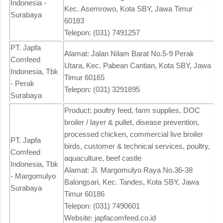
Indonesia -
Kec. Asemrowo, Kota SBY, Jawa Timur
Surabaya
60183
Telepon: (031) 7491257
PT. Japfa
Alamat: Jalan Nilam Barat No.5-9 Perak
Comfeed
Utara, Kec. Pabean Cantian, Kota SBY, Jawa
Indonesia, Tbk
Timur 60165
- Perak
Telepon: (031) 3291895
Surabaya
Product: poultry feed, farm supplies, DOC
broiler / layer & pullet, disease prevention,
processed chicken, commercial live broiler
PT. Japfa
birds, customer & technical services, poultry,
Comfeed
aquaculture, beef castle
Indonesia, Tbk
Alamat: Jl. Margomulyo Raya No.36-38
- Margomulyo
Balongsari, Kec. Tandes, Kota SBY, Jawa
Surabaya
Timur 60186
Telepon: (031) 7490601
Website: japfacomfeed.co.id