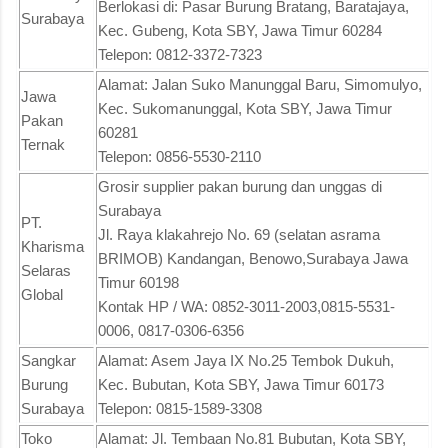
Berlokasi di: Pasar Burung Bratang, Baratajaya,
Surabaya
Kec. Gubeng, Kota SBY, Jawa Timur 60284
Telepon: 0812-3372-7323
Alamat: Jalan Suko Manunggal Baru, Simomulyo,
Jawa
Kec. Sukomanunggal, Kota SBY, Jawa Timur
Pakan
60281
Ternak
Telepon: 0856-5530-2110
Grosir supplier pakan burung dan unggas di
Surabaya
PT.
Jl. Raya klakahrejo No. 69 (selatan asrama
Kharisma
BRIMOB) Kandangan, Benowo,Surabaya Jawa
Selaras
Timur 60198
Global
Kontak HP / WA: 0852-3011-2003,0815-5531-
0006, 0817-0306-6356
Sangkar
Alamat: Asem Jaya IX No.25 Tembok Dukuh,
Burung
Kec. Bubutan, Kota SBY, Jawa Timur 60173
Surabaya
Telepon: 0815-1589-3308
Toko
Alamat: Jl. Tembaan No.81 Bubutan, Kota SBY,