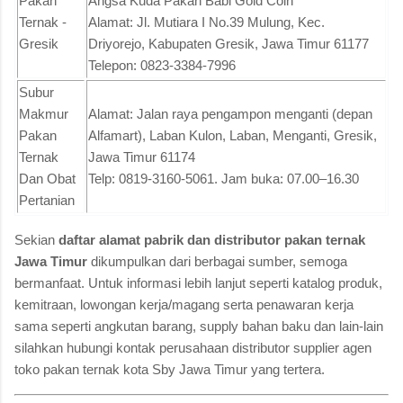
Pakan
Angsa Kuda Pakan Babi Gold Coin
Ternak -
Alamat: Jl. Mutiara I No.39 Mulung, Kec.
Gresik
Driyorejo, Kabupaten Gresik, Jawa Timur 61177
Telepon: 0823-3384-7996
Subur
Makmur
Alamat: Jalan raya pengampon menganti (depan
Pakan
Alfamart), Laban Kulon, Laban, Menganti, Gresik,
Ternak
Jawa Timur 61174
Dan Obat
Telp: 0819-3160-5061. Jam buka: 07.00–16.30
Pertanian
Sekian
daftar alamat pabrik dan distributor pakan ternak
Jawa Timur
dikumpulkan dari berbagai sumber, semoga
bermanfaat. Untuk informasi lebih lanjut seperti katalog produk,
kemitraan, lowongan kerja/magang serta penawaran kerja
sama seperti angkutan barang, supply bahan baku dan lain-lain
silahkan hubungi kontak perusahaan distributor supplier agen
toko pakan ternak kota Sby Jawa Timur yang tertera.