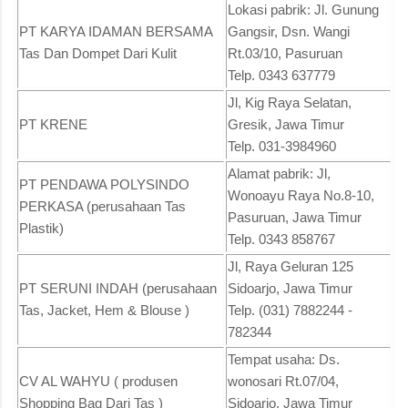
Lokasi pabrik: Jl. Gunung
PT KARYA IDAMAN BERSAMA
Gangsir, Dsn. Wangi
Tas Dan Dompet Dari Kulit
Rt.03/10, Pasuruan
Telp. 0343 637779
Jl, Kig Raya Selatan,
PT KRENE
Gresik, Jawa Timur
Telp. 031-3984960
Alamat pabrik: Jl,
PT PENDAWA POLYSINDO
Wonoayu Raya No.8-10,
PERKASA (perusahaan Tas
Pasuruan, Jawa Timur
Plastik)
Telp. 0343 858767
Jl, Raya Geluran 125
PT SERUNI INDAH (perusahaan
Sidoarjo, Jawa Timur
Tas, Jacket, Hem & Blouse )
Telp. (031) 7882244 -
782344
Tempat usaha: Ds.
CV AL WAHYU ( produsen
wonosari Rt.07/04,
Shopping Bag Dari Tas )
Sidoarjo, Jawa Timur