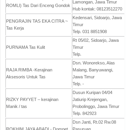
Lamongan, Jawa Timur
ROMLI) Tas Dari Enceng Gondok
Hub kontak: 08123512270
Kedensari, Sidoarjo, Jawa
PENGRAJIN TAS EKA CITRA ~
Timur
Tas Kerja
Telp. 031 8851908
Rt 05/02, Sidoarjo, Jawa
PURNAMA Tas Kulit
Timur
Telp.
Dsn. Wonorekso, Alas
RAJA RIMBA -Kerajinan
Malang, Banyuwangi,
Aksesoris Untuk Tas
Jawa Timur
Telp. -
Dusun Kuripan 04/04
RIZKY PAYYET – kerajinan
Jatiurip Krejengan,
Manik / tas
Probolinggo, Jawa Timur
Telp. 842923
Dsn Janti, Rt.02 Rw.08
ROKHIM JAYA ABADI - Dompet
Pasuruan,