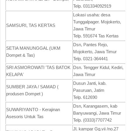
Telp. 031334092919
Lokasi usaha: desa
Tunggalpager. Mojokerto,
SAMSURI, TAS KERTAS
Jawa Timur
Telp. 591674 Tas Kertas
Dsn, Pantes Rejo,
SETIA MANUNGGAL (UKM
Mojokerto, Jawa Timur
Dompet & Tas)
Telp. 0321-364441
SRI ASMOROWATI 'TAS BATOK
Dsn. Tengger Kidul, Kediri,
KELAPA'
Jawa Timur
Dusun Janti, kab.
SUMBER JAYA / SAMAD (
Pasuruan, Jatim
produsen Dompet )
Telp. 612690
Dsn, Karangasem, kab
SUWARIYANTO - Kerajinan
Banyuwangi, Jawa Timur
Asesoris Untuk Tas
Telp. (0333)7707742
Jl. kampar Gg.vii /no.27