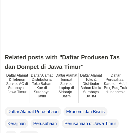
Related posts with "Daftar Produsen Tas
dan Dompet di Jawa Timur"
Daftar Alamat
Daftar Alamat
Daftar Alamat
Daftar Alamat
Daftar
& Telepon
Distributor &
Tempat
Toko &
Perusahaan
Service AC di
Toko Bahan
Service
Distributor
Karoseri Mobil
Surabaya -
Kue di
Laptop di
Bahan Kimia
Box, Bus, Truk
Jawa Timur
Surabaya
Sidoarjo -
Surabaya
di Indonesia
Jatim
Jatim
JATIM
Daftar Alamat Perusahaan
Ekonomi dan Bisnis
Kerajinan
Perusahaan
Perusahaan di Jawa Timur