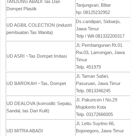
TANJUNG ABADI Tas Dan
Tanjungsari, Blitar
Dompet Plastik
hp: 08125232952
Ds.candipari, Sidoarjo,
UD AGBIL COLECTION (industri
Jawa Timur
pembuatan Tas Wanita)
Telp / WA 081332200317
Jl, Pembangunan Rt.01
Rw.03, Lamongan, Jawa
UD ASRI ~Tas Dompet Imitasi
Timur
Telp. 451979
Jl, Taman Safari,
UD BAROKAH ~Tas, Dompet
Pasuruan, Jawa Timur
Telp. 0813346245
Jl. Pakuncen I No.29
UD DEALOVA (komoditi: Sepatu,
Mojokerto Kota
Sandal, tas Dari Kulit)
Telp. 03172666005
Jl, Lettu Suyitno 66,
UD MITRA ABADI
Bojonegoro, Jawa Timur