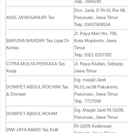
Telp. 7844249
Dsn. Janti, D Rt 01 Rw 08,
ANIS JAYA/SANURI Tas
Pasuruan, Jawa Timur
Telp. 03437608534
Jl. Raya Meri No. 706,
BARUNA MANDIRI Tas Lipat Dr
Kota Mojokerto, Jawa
Kertas
Timur
Telp. 0321 6257392
CITRA MULYA PERKASA Tas
Jl. Raya Kludan, Sidoarjo,
Kerja
Jawa Timur
Gg. masjid Janti
DOMPET ABDUL ROCHIM Tas
Rt.01.rw.08 Pakukerto,
& Dompet
Pasuruan, Jawa Timur
Telp. 7727598
Gg. Masjid Janti Rt 01/08,
DOMPET ABDUL ROHIM
Pasuruan, Jawa Timur
Rt 16/05 Kedensari,
DWI JAYA ABADI Tas Kulit