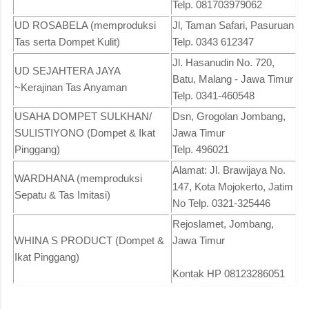
Telp. 081703979062
UD ROSABELA (memproduksi
Jl, Taman Safari, Pasuruan
Tas serta Dompet Kulit)
Telp. 0343 612347
Jl. Hasanudin No. 720,
UD SEJAHTERA JAYA
Batu, Malang - Jawa Timur
~Kerajinan Tas Anyaman
Telp. 0341-460548
USAHA DOMPET SULKHAN/
Dsn, Grogolan Jombang,
SULISTIYONO (Dompet & Ikat
Jawa Timur
Pinggang)
Telp. 496021
Alamat: Jl. Brawijaya No.
WARDHANA (memproduksi
147, Kota Mojokerto, Jatim
Sepatu & Tas Imitasi)
No Telp. 0321-325446
Rejoslamet, Jombang,
WHINA S PRODUCT (Dompet &
Jawa Timur
Ikat Pinggang)
Kontak HP 08123286051