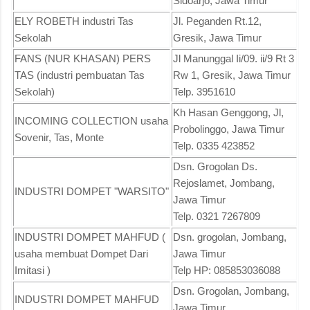
Sidoarjo, Jawa Timur
ELY ROBETH industri Tas
Jl. Peganden Rt.12,
Sekolah
Gresik, Jawa Timur
FANS (NUR KHASAN) PERS
Jl Manunggal Ii/09. ii/9 Rt 3
TAS (industri pembuatan Tas
Rw 1, Gresik, Jawa Timur
Sekolah)
Telp. 3951610
Kh Hasan Genggong, Jl,
INCOMING COLLECTION usaha
Probolinggo, Jawa Timur
Sovenir, Tas, Monte
Telp. 0335 423852
Dsn. Grogolan Ds.
Rejoslamet, Jombang,
INDUSTRI DOMPET "WARSITO"
Jawa Timur
Telp. 0321 7267809
INDUSTRI DOMPET MAHFUD (
Dsn. grogolan, Jombang,
usaha membuat Dompet Dari
Jawa Timur
Imitasi )
Telp HP: 085853036088
Dsn. Grogolan, Jombang,
INDUSTRI DOMPET MAHFUD
Jawa Timur