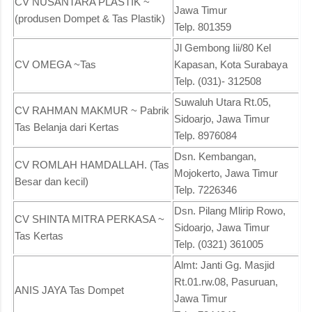
CV NUSANTARA PLASTIK ~
Jawa Timur
(produsen Dompet & Tas Plastik)
Telp. 801359
Jl Gembong Iii/80 Kel
CV OMEGA ~Tas
Kapasan, Kota Surabaya
Telp. (031)- 312508
Suwaluh Utara Rt.05,
CV RAHMAN MAKMUR ~ Pabrik
Sidoarjo, Jawa Timur
Tas Belanja dari Kertas
Telp. 8976084
Dsn. Kembangan,
CV ROMLAH HAMDALLAH. (Tas
Mojokerto, Jawa Timur
Besar dan kecil)
Telp. 7226346
Dsn. Pilang Mlirip Rowo,
CV SHINTA MITRA PERKASA ~
Sidoarjo, Jawa Timur
Tas Kertas
Telp. (0321) 361005
Almt: Janti Gg. Masjid
Rt.01.rw.08, Pasuruan,
ANIS JAYA Tas Dompet
Jawa Timur