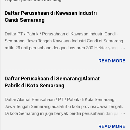
Daftar Perusahaan di Kawasan Industri
Candi Semarang
Daftar PT / Pabrik / Perusahaan di Kawasan Industri Candi -
Semarang, Jawa Tengah Kawasan Industri Candi di Semarang
miliki 26 unit perusahaan dengan luas area 300 Hektar yang
telah dibangun 240 hektar yang terletak di Kelurahan Ngaliyan
READ MORE
Kecamatan Ngaliyan dan memiliki fasilitas tanah yang siap
dibangun , jalan 20 s/d 30 meter, green belt, listrik , telepon , air,
security service dan memiliki kemudahan atau keuntungan
Daftar Perusahaan di Semarang|Alamat
bebas banjir dan ideal untuk industri menengah dan besar untuk
Pabrik di Kota Semarang
alamat pengelola berada di Jl. Tambakaji II No. 7 Semarang
Kota Semarang, Provinsi Jawa Tengah dengan nomor Telepon
Daftar Alamat Perusahaan / PT / Pabrik di Kota Semarang,
atau Fax (024) 7602345, (024)7607651. Berikut ini daftar
Jawa Tengah Semarang adalah ibu kota provinsi Jawa Tengah.
Perusahaan di Kawasan Industri Candi Semarang disertai
Di kota Semarang ini juga banyak berdiri perusahaan dan pabrik
dengan informasi bidang usaha, alamat lengkap dan nomor
skala besar maupun kecil dari beragam industri seperti
telpon masing-masing perusahaan/pabrik : PT. AMAN INDAH
READ MORE
produsen makanan, minuman, obat-obatan / farmasi, industri