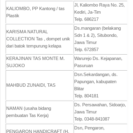
Jl, Kaliombo Raya No. 25,
KALIOMBO, PP Kantong / tas
Kediri, Ja-Tim
Plastik
Telp. 686217
Ds.mangaran (belakang
KARISMA NATURAL
Sdn 1 & 2), Situbondo,
COLLECTION Tas , dompet unik
Jawa Timur
dari batok tempurung kelapa
Telp. 672857
KERAJINAN TAS MONTE M.
Warurejo Ds. Kejapanan,
SUJOKO
Pasuruan
Dsn.Sekardangan, ds.
Papungan, kabupaten
MAHBUD ZUNAIDI, TAS
Blitar
Telp. 804181
Ds. Persawahan, Sidoarjo,
NAMAN (usaha bidang
Jawa Timur
pembuatan Tas Kerja)
Telp. 0348-841087
Dsn, Pengaron,
PENGARON HANDICRAFT (H.