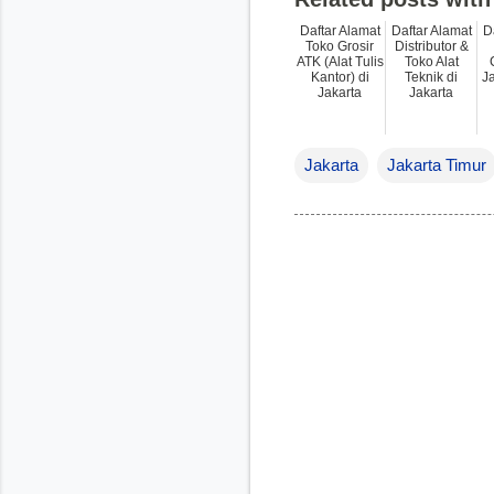
Daftar Alamat
Daftar Alamat
D
Toko Grosir
Distributor &
ATK (Alat Tulis
Toko Alat
Kantor) di
Teknik di
J
Jakarta
Jakarta
Jakarta
Jakarta Timur