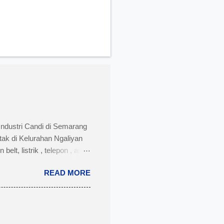
Industri Candi di Semarang
tak di Kelurahan Ngaliyan
t, listrik , telepon , air,
i menengah dan besar untuk
READ MORE
ngah dengan nomor Telepon
 Semarang disertai dengan
k : PT. AMAN INDAH MAKMUR
t pabrik : Kawasan Industri