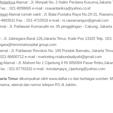
Antariksa
Alamat : Jl. Merpati No. 2 Halim Perdana Kusuma,Jakarta
 Fax. : 021-8098665 e-mail : rsauantariksa@yahoo.co.id
ngun
Alamat rumah sakit : Jl. Balai Pustaka Raya No.29-31, Rawam
21-4893531 Fax. : 021-4710918 e-mail : rs.rawamangun@gmail.com
mat : Jl. Pahlawan Komarudin no. 05 penggilingan - Cakung, Jakart
: Jl. Jatinegara Barat 126,Jakarta Timur, Kode Pos 13320 Telp. :021
inegara@herminahospital group.com
amat : Jl. Pahlawan Revolusi No. 100 Pondok Bamabu, Jakarta Timu
 021-86600712 e-mail : marketing.rsiabundaaliyah@gmail.com
ng
Alamat : Jl. Mahoni No 1 Cijantung II Rt 005/004 Pasar Rebo,Jaka
 Fax. : 021-87793332 e-mail : kesdamjaya_cijantung@yahoo.com
arta Timur
dikumpulkan oleh www.daftar.co dari berbagai sumber. M
 nama, alamat dan nomor telepon RS di Jaktim.