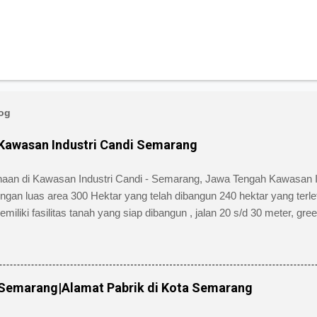
log
 Kawasan Industri Candi Semarang
ahaan di Kawasan Industri Candi - Semarang, Jawa Tengah Kawasan 
engan luas area 300 Hektar yang telah dibangun 240 hektar yang terle
ki fasilitas tanah yang siap dibangun , jalan 20 s/d 30 meter, green bel
iki kemudahan atau keuntungan bebas banjir dan ideal untuk industr
 Jl. Tambakaji II No. 7 Semarang Kota Semarang, Provinsi Jawa Te
24)7607651. Berikut ini daftar Perusahaan di Kawasan Industri Candi
alamat lengkap dan nomor telpon masing-masing perusahaan/pabri
 Semarang|Alamat Pabrik di Kota Semarang
as, Barang dari kertas dan Percetakan Negara asal : Indonesia Alama
 / 9 Nga...