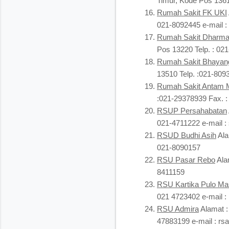
Timur, Kode Pos 1361
Rumah Sakit FK UKI
021-8092445 e-mail 
Rumah Sakit Dharma
Pos 13220 Telp. : 0
Rumah Sakit Bhayan
13510 Telp. :021-809
Rumah Sakit Antam 
:021-29378939 Fax. 
RSUP Persahabatan
021-4711222 e-mail :
RSUD Budhi Asih
Ala
021-8090157
RSU Pasar Rebo
Ala
8411159
RSU Kartika Pulo Ma
021 4723402 e-mail 
RSU Admira
Alamat :
47883199 e-mail : r