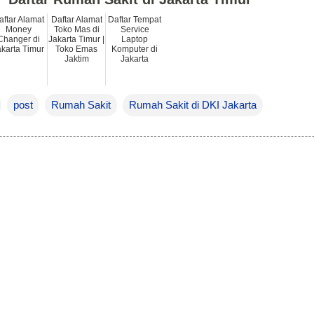
aftar Alamat
Daftar Alamat
Daftar Tempat
Money
Toko Mas di
Service
Changer di
Jakarta Timur |
Laptop
akarta Timur
Toko Emas
Komputer di
Jaktim
Jakarta
post
Rumah Sakit
Rumah Sakit di DKI Jakarta