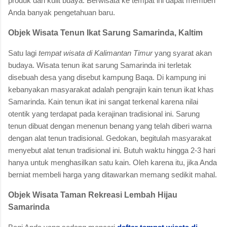
produk dari kulit buaya. Berwisata ke tempat ini dapat memberi
Anda banyak pengetahuan baru.
Objek Wisata Tenun Ikat Sarung Samarinda, Kaltim
Satu lagi
tempat wisata di Kalimantan Timur
yang syarat akan
budaya. Wisata tenun ikat sarung Samarinda ini terletak
disebuah desa yang disebut kampung Baqa. Di kampung ini
kebanyakan masyarakat adalah pengrajin kain tenun ikat khas
Samarinda. Kain tenun ikat ini sangat terkenal karena nilai
otentik yang terdapat pada kerajinan tradisional ini. Sarung
tenun dibuat dengan menenun benang yang telah diberi warna
dengan alat tenun tradisional. Gedokan, begitulah masyarakat
menyebut alat tenun tradisional ini. Butuh waktu hingga 2-3 hari
hanya untuk menghasilkan satu kain. Oleh karena itu, jika Anda
berniat membeli harga yang ditawarkan memang sedikit mahal.
Objek Wisata Taman Rekreasi Lembah Hijau
Samarinda