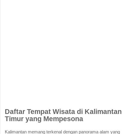
Daftar Tempat Wisata di Kalimantan
Timur yang Mempesona
Kalimantan memang terkenal dengan panorama alam yang