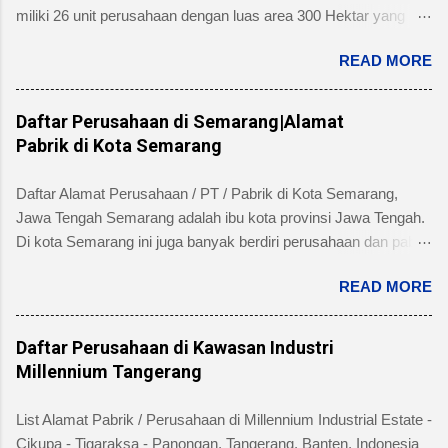
miliki 26 unit perusahaan dengan luas area 300 Hektar yang
telah dibangun 240 hektar yang terletak di Kelurahan Ngaliyan
READ MORE
Kecamatan Ngaliyan dan memiliki fasilitas tanah yang siap
dibangun , jalan 20 s/d 30 meter, green belt, listrik , telepon , air,
security service dan memiliki kemudahan atau keuntungan
Daftar Perusahaan di Semarang|Alamat
bebas banjir dan ideal untuk industri menengah dan besar untuk
Pabrik di Kota Semarang
alamat pengelola berada di Jl. Tambakaji II No. 7 Semarang
Kota Semarang, Provinsi Jawa Tengah dengan nomor Telepon
Daftar Alamat Perusahaan / PT / Pabrik di Kota Semarang,
atau Fax (024) 7602345, (024)7607651. Berikut ini daftar
Jawa Tengah Semarang adalah ibu kota provinsi Jawa Tengah.
Perusahaan di Kawasan Industri Candi Semarang disertai
Di kota Semarang ini juga banyak berdiri perusahaan dan pabrik
dengan informasi bidang usaha, alamat lengkap dan nomor
skala besar maupun kecil dari beragam industri seperti
telpon masing-masing perusahaan/pabrik : PT. AMAN INDAH
READ MORE
produsen makanan, minuman, obat-obatan / farmasi, industri
MAKMUR Bidang Usaha: Industri Kertas, Barang dari kertas
manufacture, dan lain sebagainya. Beberapa pabrik di kota
dan Percetakan Negara asal : Indonesia Alamat pabrik :
Semarang yang terkenal diantaranya: pabrik jamu Sidomuncul,
Daftar Perusahaan di Kawasan Industri
Kawasan Industri Candi Gatot Subroto Blok XV / 9 Nga...
Coca-cola, Indofood CBP Sukses Makmur, pabrik rokok
Millennium Tangerang
Sampoerna, Kimia Farma, dll. Berikut ini daftar alamat
perusahaan di Semarang , Jateng selengkapnya dikumpulkan
List Alamat Pabrik / Perusahaan di Millennium Industrial Estate -
dari berbagai sumber: PT. Alam Citra Lestari – Plywood,
Cikupa - Tigaraksa - Panongan, Tangerang, Banten, Indonesia