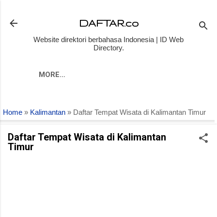
Skip to main content
DAFTAR.co
Website direktori berbahasa Indonesia | ID Web
Directory.
MORE…
Home
»
Kalimantan
» Daftar Tempat Wisata di Kalimantan Timur
Daftar Tempat Wisata di Kalimantan
Timur