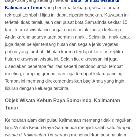
Bagi Anda yang sedang mencari
daftar tempat wisata di
Kalimantan Timur
yang bertema keluarga, wisata taman
rekreasi Lembah Hijau ini dapat dipertimbangkan. Kawasan ini
terletak tidak terlalu jauh dari pusat kota Samarinda sekitar 15
km. Tempat wisata ini sangat cocok untuk liburan keluarga
Anda karena adanya area bermain anak . Selain itu, anak-anak
juga dapat belajar tentang hutan dan segala jenis vegetasi
pohon yang tumbuh dihutan karena terdapat fasilitas replika
hutan dikawasan wisata ini. Selain itu, dikawasan ini juga
disediakan beberapa fasilitas seperti pendopo untuk tempat
meeting, camping ground, dan juga terdapat kolam pancing.
Tempat ini memang direkomendasikan bagi Anda yang ingin
liburan dengan keluarga tercinta.
Objek Wisata Kebun Raya Samarinda, Kalimantan
Timur
Keindahan alam dari pulau Kalimantan memang tidak diragukan
lagi. Wisata Kebun Raya Samarinda menjadi salah satu
tempat
wisata di Kalimantan Timur
yang menghadirkan pesona alam