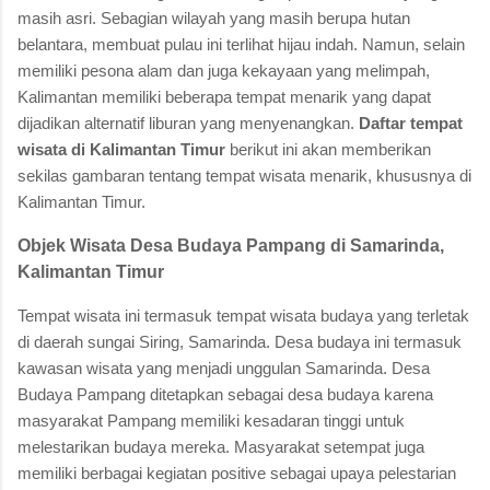
masih asri. Sebagian wilayah yang masih berupa hutan
belantara, membuat pulau ini terlihat hijau indah. Namun, selain
memiliki pesona alam dan juga kekayaan yang melimpah,
Kalimantan memiliki beberapa tempat menarik yang dapat
dijadikan alternatif liburan yang menyenangkan.
Daftar tempat
wisata di Kalimantan Timur
berikut ini akan memberikan
sekilas gambaran tentang tempat wisata menarik, khususnya di
Kalimantan Timur.
Objek Wisata Desa Budaya Pampang di Samarinda,
Kalimantan Timur
Tempat wisata ini termasuk tempat wisata budaya yang terletak
di daerah sungai Siring, Samarinda. Desa budaya ini termasuk
kawasan wisata yang menjadi unggulan Samarinda. Desa
Budaya Pampang ditetapkan sebagai desa budaya karena
masyarakat Pampang memiliki kesadaran tinggi untuk
melestarikan budaya mereka. Masyarakat setempat juga
memiliki berbagai kegiatan positive sebagai upaya pelestarian