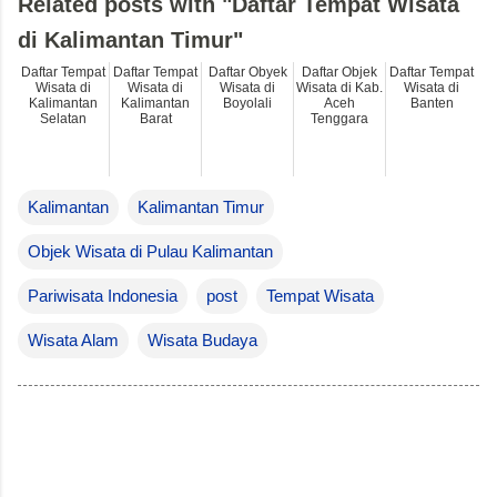
Related posts with "Daftar Tempat Wisata
di Kalimantan Timur"
Daftar Tempat
Daftar Tempat
Daftar Obyek
Daftar Objek
Daftar Tempat
Wisata di
Wisata di
Wisata di
Wisata di Kab.
Wisata di
Kalimantan
Kalimantan
Boyolali
Aceh
Banten
Selatan
Barat
Tenggara
Kalimantan
Kalimantan Timur
Objek Wisata di Pulau Kalimantan
Pariwisata Indonesia
post
Tempat Wisata
Wisata Alam
Wisata Budaya