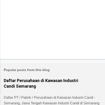
Popular posts from this blog
Daftar Perusahaan di Kawasan Industri
Candi Semarang
Daftar PT / Pabrik / Perusahaan di Kawasan Industri Candi -
Semarang, Jawa Tengah Kawasan Industri Candi di Semarang