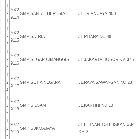
1
2022
2
SMP SANTA THERESIA
JL. IRIAN JAYA N0.1
9114
1
1
2022
2
SMP SATRIA
JL.PITARA NO.40
9115
2
1
2022
2
SMP SEGAR CIMANGGIS
JL.JAKARTA BOGOR KM 37,7
9116
3
1
2022
2
SMP SETIA NEGARA
JL.RAYA SAWANGAN NO.23
9117
4
1
2022
2
SMP SILOAM
JL.KARTINI NO.13
9118
5
1
2022
JL.LETNAN TOLE ISKANDAR
2
SMP SUKMAJAYA
9119
KM.2
6