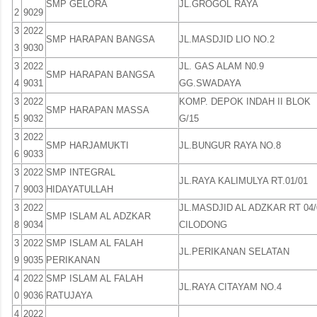
SMP GELORA
JL.GROGOL RAYA
2
9029
3
2022
SMP HARAPAN BANGSA
JL.MASDJID LIO NO.2
3
9030
3
2022
JL. GAS ALAM N0.9
SMP HARAPAN BANGSA
4
9031
GG.SWADAYA
3
2022
KOMP. DEPOK INDAH II BLOK
SMP HARAPAN MASSA
5
9032
G/15
3
2022
SMP HARJAMUKTI
JL.BUNGUR RAYA NO.8
6
9033
3
2022
SMP INTEGRAL
JL.RAYA KALIMULYA RT.01/01
7
9003
HIDAYATULLAH
3
2022
JL.MASDJID AL ADZKAR RT 04/
SMP ISLAM AL ADZKAR
8
9034
CILODONG
3
2022
SMP ISLAM AL FALAH
JL.PERIKANAN SELATAN
9
9035
PERIKANAN
4
2022
SMP ISLAM AL FALAH
JL.RAYA CITAYAM NO.4
0
9036
RATUJAYA
4
2022