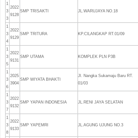
1
2022
3
SMP TRISAKTI
JL.WARUJAYA NO.18
9128
3
1
2022
3
SMP TRITURA
KP.CILANGKAP RT.01/09
9129
4
1
2022
3
SMP UTAMA
KOMPLEK PLN P3B
9131
5
1
2025
Jl. Nangka Sukamaju Baru RT.
3
SMP WIYATA BHAKTI
3904
01/03
6
1
2022
3
SMP YAPAN INDONESIA
JL.RENI JAYA SELATAN
9132
7
1
2022
3
SMP YAPEMRI
JL.AGUNG UJUNG NO.3
9133
8