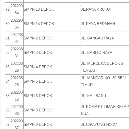
202290
79
SMPN 13 DEPOK
JL.RAYA KRUKUT
84
202290
80
SMPN 14 DEPOK
JL.RAYA BEDAHAN
85
202238
81
SMPN 2 DEPOK
JL. BANGAU RAYA
34
202238
82
SMPN 3 DEPOK
JL. BARITO RAYA
31
202238
JL. MERDEKA DEPOK 2
83
SMPN 4 DEPOK
29
TENGAH
202238
JL. MANDAR NO. 30 BEJI
84
SMPN 5 DEPOK
28
TIMUR
202238
85
SMPN 6 DEPOK
JL. KALIBARU
12
202290
JL.KOMP.PT.TIMAH KELA
86
SMPN 8 DEPOK
86
DUA
202290
87
SMPN 9 DEPOK
JL.CIPAYUNG NO.27
87