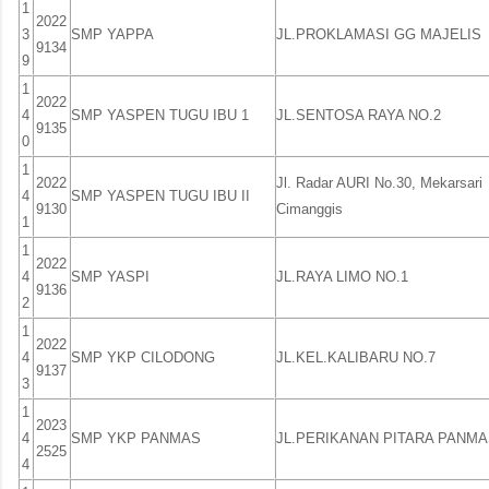
1
2022
3
SMP YAPPA
JL.PROKLAMASI GG MAJELIS
9134
9
1
2022
4
SMP YASPEN TUGU IBU 1
JL.SENTOSA RAYA NO.2
9135
0
1
2022
Jl. Radar AURI No.30, Mekarsari
4
SMP YASPEN TUGU IBU II
9130
Cimanggis
1
1
2022
4
SMP YASPI
JL.RAYA LIMO NO.1
9136
2
1
2022
4
SMP YKP CILODONG
JL.KEL.KALIBARU NO.7
9137
3
1
2023
4
SMP YKP PANMAS
JL.PERIKANAN PITARA PANM
2525
4