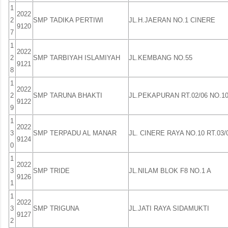
1
2022
2
SMP TADIKA PERTIWI
JL.H.JAERAN NO.1 CINERE
9120
7
1
2022
2
SMP TARBIYAH ISLAMIYAH
JL.KEMBANG NO.55
9121
8
1
2022
2
SMP TARUNA BHAKTI
JL.PEKAPURAN RT.02/06 NO.1
9122
9
1
2022
3
SMP TERPADU AL MANAR
JL. CINERE RAYA NO.10 RT.03/
9124
0
1
2022
3
SMP TRIDE
JL.NILAM BLOK F8 NO.1 A
9126
1
1
2022
3
SMP TRIGUNA
JL.JATI RAYA SIDAMUKTI
9127
2