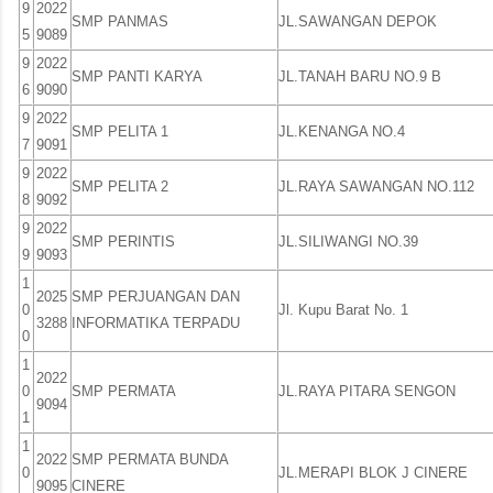
9
2022
SMP PANMAS
JL.SAWANGAN DEPOK
5
9089
9
2022
SMP PANTI KARYA
JL.TANAH BARU NO.9 B
6
9090
9
2022
SMP PELITA 1
JL.KENANGA NO.4
7
9091
9
2022
SMP PELITA 2
JL.RAYA SAWANGAN NO.112
8
9092
9
2022
SMP PERINTIS
JL.SILIWANGI NO.39
9
9093
1
2025
SMP PERJUANGAN DAN
0
Jl. Kupu Barat No. 1
3288
INFORMATIKA TERPADU
0
1
2022
0
SMP PERMATA
JL.RAYA PITARA SENGON
9094
1
1
2022
SMP PERMATA BUNDA
0
JL.MERAPI BLOK J CINERE
9095
CINERE