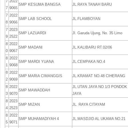
7
2022
SMP KESUMA BANGSA
JL.RAYA TANAH BARU
7
9065
7
2022
SMP LAB SCHOOL
JL.FLAMBOYAN
8
9066
7
2023
SMP LAZUARDI
Jl. Garuda Ujung, No. 35 Limo
9
2522
8
2022
SMP MADANI
JL.KALIBARU RT.02/06
0
9067
8
2022
SMP MARDI YUANA
JL.CEMPAKA NO.4
1
9068
8
2022
SMP MARIA CIMANGGIS
JL.KRAMAT NO.48 CIHERANG
2
9069
8
2022
JL.UTAN JAYA NO.1/3 PONDOK
SMP MAWADDAH
3
9070
JAYA
8
2023
SMP MIZAN
JL. RAYA CITAYAM
4
2523
8
2022
SMP MUHAMADIYAH 4
JL.MASDJID AL UKAMA NO.21
5
9071