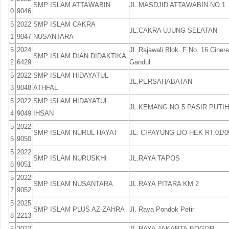
SMP ISLAM ATTAWABIN
JL.MASDJID ATTAWABIN NO.1
0
9046
5
2022
SMP ISLAM CAKRA
JL.CAKRA UJUNG SELATAN
1
9047
NUSANTARA
5
2024
Jl. Rajawali Blok. F No. 16 Cinere
SMP ISLAM DIAN DIDAKTIKA
2
6429
Gandul
5
2022
SMP ISLAM HIDAYATUL
JL.PERSAHABATAN
3
9048
ATHFAL
5
2022
SMP ISLAM HIDAYATUL
JL.KEMANG NO.5 PASIR PUTIH
4
9049
IHSAN
5
2022
SMP ISLAM NURUL HAYAT
JL. CIPAYUNG LIO HEK RT.01/0
5
9050
5
2022
SMP ISLAM NURUSKHI
JL.RAYA TAPOS
6
9051
5
2022
SMP ISLAM NUSANTARA
JL.RAYA PITARA KM 2
7
9052
5
2025
SMP ISLAM PLUS AZ-ZAHRA
Jl. Raya Pondok Petir
8
2213
5
2022
JL.RAYA JAKARTA-BOGOR