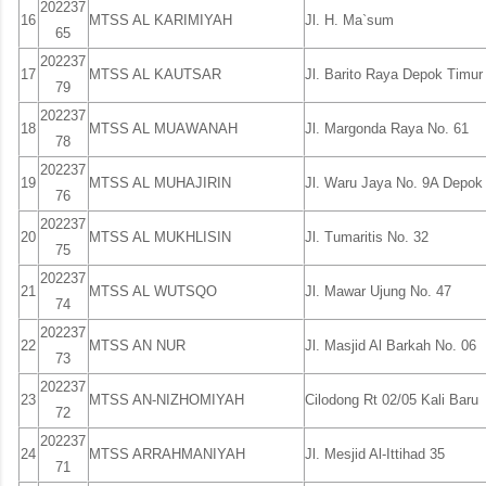
202237
16
MTSS AL KARIMIYAH
Jl. H. Ma`sum
65
202237
17
MTSS AL KAUTSAR
Jl. Barito Raya Depok Timur
79
202237
18
MTSS AL MUAWANAH
Jl. Margonda Raya No. 61
78
202237
19
MTSS AL MUHAJIRIN
Jl. Waru Jaya No. 9A Depok
76
202237
20
MTSS AL MUKHLISIN
Jl. Tumaritis No. 32
75
202237
21
MTSS AL WUTSQO
Jl. Mawar Ujung No. 47
74
202237
22
MTSS AN NUR
Jl. Masjid Al Barkah No. 06
73
202237
23
MTSS AN-NIZHOMIYAH
Cilodong Rt 02/05 Kali Baru
72
202237
24
MTSS ARRAHMANIYAH
Jl. Mesjid Al-Ittihad 35
71