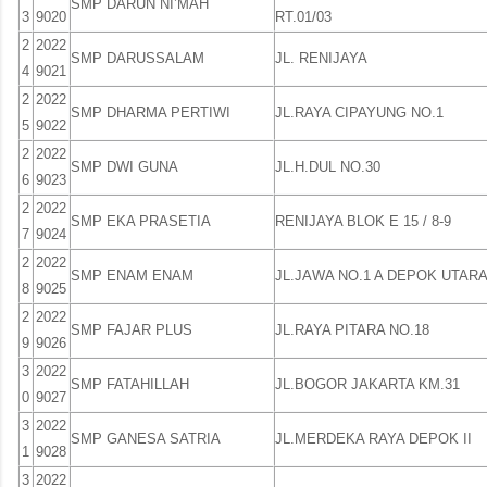
SMP DARUN NI’MAH
3
9020
RT.01/03
2
2022
SMP DARUSSALAM
JL. RENIJAYA
4
9021
2
2022
SMP DHARMA PERTIWI
JL.RAYA CIPAYUNG NO.1
5
9022
2
2022
SMP DWI GUNA
JL.H.DUL NO.30
6
9023
2
2022
SMP EKA PRASETIA
RENIJAYA BLOK E 15 / 8-9
7
9024
2
2022
SMP ENAM ENAM
JL.JAWA NO.1 A DEPOK UTAR
8
9025
2
2022
SMP FAJAR PLUS
JL.RAYA PITARA NO.18
9
9026
3
2022
SMP FATAHILLAH
JL.BOGOR JAKARTA KM.31
0
9027
3
2022
SMP GANESA SATRIA
JL.MERDEKA RAYA DEPOK II
1
9028
3
2022