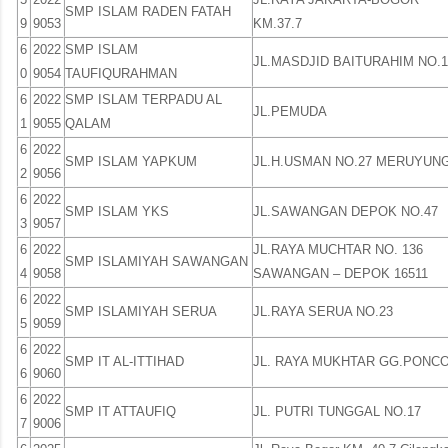
SMP ISLAM RADEN FATAH
9
9053
KM.37.7
6
2022
SMP ISLAM
JL.MASDJID BAITURAHIM NO.1
0
9054
TAUFIQURAHMAN
6
2022
SMP ISLAM TERPADU AL
JL.PEMUDA
1
9055
QALAM
6
2022
SMP ISLAM YAPKUM
JL.H.USMAN NO.27 MERUYUN
2
9056
6
2022
SMP ISLAM YKS
JL.SAWANGAN DEPOK NO.47
3
9057
6
2022
JL.RAYA MUCHTAR NO. 136
SMP ISLAMIYAH SAWANGAN
4
9058
SAWANGAN – DEPOK 16511
6
2022
SMP ISLAMIYAH SERUA
JL.RAYA SERUA NO.23
5
9059
6
2022
SMP IT AL-ITTIHAD
JL. RAYA MUKHTAR GG.PONC
6
9060
6
2022
SMP IT ATTAUFIQ
JL. PUTRI TUNGGAL NO.17
7
9006