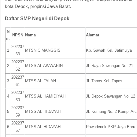
kota Depok, propinsi Jawa Barat.
Daftar SMP Negeri di Depok
N
NPSN
Nama
Alamat
o.
202237
1
MTSN CIMANGGIS
Kp. Sawah Kel. Jatimulya
63
202237
2
MTSS AL AWWABIN
Jl. Raya Sawangan No. 21
62
202237
3
MTSS AL FALAH
Jl. Tapos Kel. Tapos
61
202237
4
MTSS AL HAMIDIYAH
Jl. Depok Sawangan No. 12
60
202237
5
MTSS AL HIDAYAH
Jl. Kemang No. 2 Komp. Arc
59
202237
6
MTSS AL HIDAYAH
Rawadenok PKP Jaya Baru
57