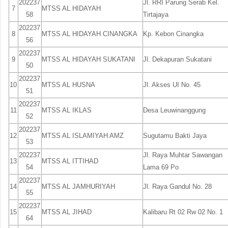
202237
Jl. RRI Parung Serab Kel.
7
MTSS AL HIDAYAH
58
Tirtajaya
202237
8
MTSS AL HIDAYAH CINANGKA
Kp. Kebon Cinangka
56
202237
9
MTSS AL HIDAYAH SUKATANI
Jl. Dekapuran Sukatani
50
202237
10
MTSS AL HUSNA
Jl. Akses UI No. 45
51
202237
11
MTSS AL IKLAS
Desa Leuwinanggung
52
202237
12
MTSS AL ISLAMIYAH AMZ
Sugutamu Bakti Jaya
53
202237
Jl. Raya Muhtar Sawangan
13
MTSS AL ITTIHAD
54
Lama 69 Po
202237
14
MTSS AL JAMHURIYAH
Jl. Raya Gandul No. 28
55
202237
15
MTSS AL JIHAD
Kalibaru Rt 02 Rw 02 No. 1
64