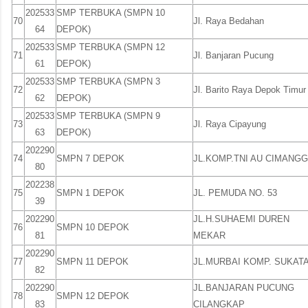
202533
SMP TERBUKA (SMPN 10
70
Jl. Raya Bedahan
64
DEPOK)
202533
SMP TERBUKA (SMPN 12
71
Jl. Banjaran Pucung
61
DEPOK)
202533
SMP TERBUKA (SMPN 3
72
Jl. Barito Raya Depok Timur
62
DEPOK)
202533
SMP TERBUKA (SMPN 9
73
Jl. Raya Cipayung
63
DEPOK)
202290
74
SMPN 7 DEPOK
JL.KOMP.TNI AU CIMANGG
80
202238
75
SMPN 1 DEPOK
JL. PEMUDA NO. 53
39
202290
JL.H.SUHAEMI DUREN
76
SMPN 10 DEPOK
81
MEKAR
202290
77
SMPN 11 DEPOK
JL.MURBAI KOMP. SUKATA
82
202290
JL.BANJARAN PUCUNG
78
SMPN 12 DEPOK
83
CILANGKAP