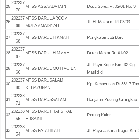
202237
25
MTSS ASSAADATAIN
Desa Serua Rt 02/01 No. 9
70
202237
MTSS DARUL ARQOM
26
Jl. H. Maksum Rt 03/03
69
MUHAMMADIYAH
202237
27
MTSS DARUL HIKMAH
Pangkalan Jati Baru
68
202237
28
MTSS DARUL HIMMAH
Duren Mekar Rt. 01/02
67
202237
Jl. Raya Bogor Km. 32 Gg.
29
MTSS DARUL MUTTAQIEN
66
Masjid ci
202237
MTSS DARUSALAM
30
Kp. Kebayunan Rt 33/17 Ta
80
KEBAYUNAN
202238
31
MTSS DARUSSALAM
Banjaran Pucung Cilangkap
71
202238
MTSS DARUT TAFSIRAL
32
Parung Kulon
55
HUSAINI
202238
33
MTSS FATAHILAH
Jl. Raya Jakarta-Bogor Km. 
54