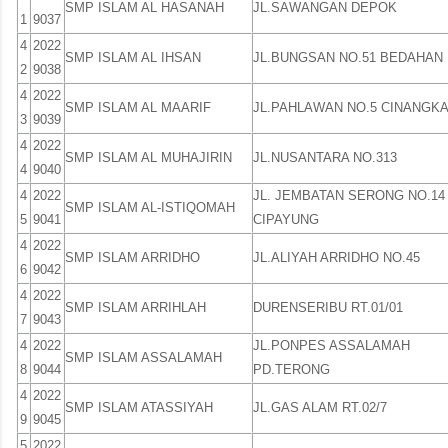
SMP ISLAM AL HASANAH
JL.SAWANGAN DEPOK
1
9037
4
2022
SMP ISLAM AL IHSAN
JL.BUNGSAN NO.51 BEDAHAN
2
9038
4
2022
SMP ISLAM AL MAARIF
JL.PAHLAWAN NO.5 CINANGK
3
9039
4
2022
SMP ISLAM AL MUHAJIRIN
JL.NUSANTARA NO.313
4
9040
4
2022
JL. JEMBATAN SERONG NO.14
SMP ISLAM AL-ISTIQOMAH
5
9041
CIPAYUNG
4
2022
SMP ISLAM ARRIDHO
JL.ALIYAH ARRIDHO NO.45
6
9042
4
2022
SMP ISLAM ARRIHLAH
DURENSERIBU RT.01/01
7
9043
4
2022
JL.PONPES ASSALAMAH
SMP ISLAM ASSALAMAH
8
9044
PD.TERONG
4
2022
SMP ISLAM ATASSIYAH
JL.GAS ALAM RT.02/7
9
9045
5
2022