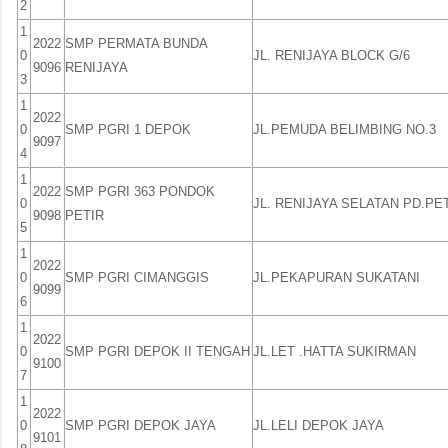
2
1
2022
SMP PERMATA BUNDA
0
JL. RENIJAYA BLOCK G/6
9096
RENIJAYA
3
1
2022
0
SMP PGRI 1 DEPOK
JL.PEMUDA BELIMBING NO.3
9097
4
1
2022
SMP PGRI 363 PONDOK
0
JL. RENIJAYA SELATAN PD.PE
9098
PETIR
5
1
2022
0
SMP PGRI CIMANGGIS
JL.PEKAPURAN SUKATANI
9099
6
1
2022
0
SMP PGRI DEPOK II TENGAH
JL.LET .HATTA SUKIRMAN
9100
7
1
2022
0
SMP PGRI DEPOK JAYA
JL.LELI DEPOK JAYA
9101