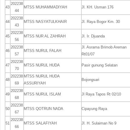
202238
43
MTSS MUHAMMADIYAH
Jl. KH. Usman 176
44
202238
44
MTSS NASYATULKHAIR
Jl. Raya Bogor Km. 30
43
202238
45
MTSS NUR AL ZAHRAH
Jl. Ir. Djuanda
56
202238
Jl. Asrama Brimob Areman
46
MTSS NURUL FALAH
57
Rt01/07
202238
47
MTSS NURUL HUDA
Pasir gunung Selatan
70
202238
MTSS NURUL HUDA
48
Bojongsari
69
ASSURIYAH
202238
49
MTSS NURUL ISLAM
Jl Raya Tapos Rt 02/10
68
202238
50
MTSS QOTRUN NADA
Cipayung Raya
67
202238
51
MTSS SALAFIYAH
Jl. H. Sulaiman No 9
66