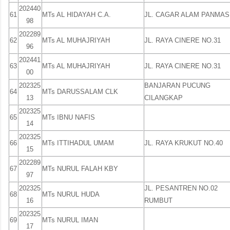
202440
61
MTs AL HIDAYAH C.A.
JL. CAGAR ALAM PANMAS
98
202289
62
MTs AL MUHAJRIYAH
JL. RAYA CINERE NO.31
96
202441
63
MTs AL MUHAJRIYAH
JL. RAYA CINERE NO.31
00
202325
BANJARAN PUCUNG
64
MTs DARUSSALAM CLK
13
CILANGKAP
202325
65
MTs IBNU NAFIS
14
202325
66
MTs ITTIHADUL UMAM
JL. RAYA KRUKUT NO.40
15
202289
67
MTs NURUL FALAH KBY
97
202325
JL. PESANTREN NO.02
68
MTs NURUL HUDA
16
RUMBUT
202325
69
MTs NURUL IMAN
17