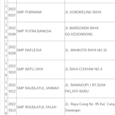
1
2022
1
SMP PURNAMA
JL.SONOKELING RAYA
9107
5
1
2022
JL.MARGONDA RAYA
1
SMP PUTRA BANGSA
9108
GG.KEDONDONG
6
1
2022
1
SMP RAFLESIA
JL. MAHKOTA RAYA NO.32
9109
7
1
2022
1
SMP RATU JAYA
JL.RAYA CITAYAM NO.4
9110
8
1
2022
JL. RAWAKOPI I RT.02/04
1
SMP RAUDLATUL JANNAH
9112
PKLJATI BARU
9
1
2022
JL. Raya Curug No. 85 Kel. Curu
2
SMP ROUDLATUL FALAH
9113
Sawangan
0