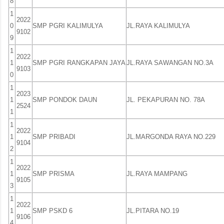
8
1
2022
0
SMP PGRI KALIMULYA
JL.RAYA KALIMULYA
9102
9
1
2022
1
SMP PGRI RANGKAPAN JAYA
JL.RAYA SAWANGAN NO.3A
9103
0
1
2023
1
SMP PONDOK DAUN
JL. PEKAPURAN NO. 78A
2524
1
1
2022
1
SMP PRIBADI
JL.MARGONDA RAYA NO.229
9104
2
1
2022
1
SMP PRISMA
JL.RAYA MAMPANG
9105
3
1
2022
1
SMP PSKD 6
JL.PITARA NO.19
9106
4