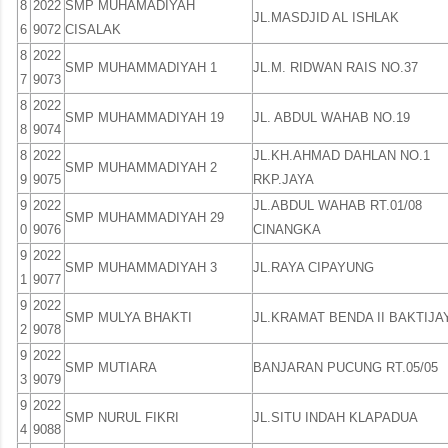
8
2022
SMP MUHAMADIYAH
JL.MASDJID AL ISHLAK
6
9072
CISALAK
8
2022
SMP MUHAMMADIYAH 1
JL.M. RIDWAN RAIS NO.37
7
9073
8
2022
SMP MUHAMMADIYAH 19
JL. ABDUL WAHAB NO.19
8
9074
8
2022
JL.KH.AHMAD DAHLAN NO.1
SMP MUHAMMADIYAH 2
9
9075
RKP.JAYA
9
2022
JL.ABDUL WAHAB RT.01/08
SMP MUHAMMADIYAH 29
0
9076
CINANGKA
9
2022
SMP MUHAMMADIYAH 3
JL.RAYA CIPAYUNG
1
9077
9
2022
SMP MULYA BHAKTI
JL.KRAMAT BENDA II BAKTIJA
2
9078
9
2022
SMP MUTIARA
BANJARAN PUCUNG RT.05/05
3
9079
9
2022
SMP NURUL FIKRI
JL.SITU INDAH KLAPADUA
4
9088