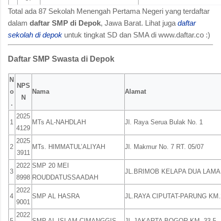
Total ada 87 Sekolah Menengah Pertama Negeri yang terdaftar
dalam
daftar SMP di Depok
, Jawa Barat. Lihat juga
daftar
sekolah di depok
untuk tingkat SD dan SMA di www.daftar.co :)
Daftar SMP Swasta di Depok
N
NPS
o
Nama
Alamat
N
.
2025
1
MTs AL-NAHDLAH
Jl. Raya Serua Bulak No. 1
4129
2025
2
MTs. HIMMATUL’ALIYAH
Jl. Makmur No. 7 RT. 05/07
3911
2022
SMP 20 MEI
3
JL.BRIMOB KELAPA DUA LAMA
8998
ROUDDATUSSAADAH
2022
4
SMP AL HASRA
JL.RAYA CIPUTAT-PARUNG KM.
9001
2022
5
SMP AL ISLAM CIMANGGIS
JL.JAKARTA BOGOR KM. 33,5