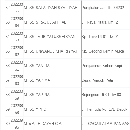
202238
52
MTSS SALAFIYAH SYAFIIYAH
Pangkalan Jati Rt 003/02
65
202238
53
MTSS SIRAJUL ATHFAL
Jl. Raya Pitara Km. 2
64
202238
54
MTSS TARBIYATUSSHIBYAN
Kp. Tipar Rt 01 Rw 01
63
202238
55
MTSS UNWANUL KHAIRIYYAH
Kp. Gedong Kemiri Muka
62
202238
56
MTSS YANIDA
Pengasinan Kebon Kopi
61
202238
57
MTSS YAPIMA
Desa Pondok Petir
60
202238
58
MTSS YAPINA
Bojongsari Rt 01 Rw 03
59
202238
59
MTSS YPPD
Jl. Pemuda No. 17B Depok
58
202289
60
MTs AL HIDAYAH C.A.
JL. CAGAR ALAM PANMAS
95