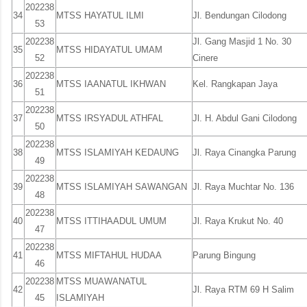
202238
34
MTSS HAYATUL ILMI
Jl. Bendungan Cilodong
53
202238
Jl. Gang Masjid 1 No. 30
35
MTSS HIDAYATUL UMAM
52
Cinere
202238
36
MTSS IAANATUL IKHWAN
Kel. Rangkapan Jaya
51
202238
37
MTSS IRSYADUL ATHFAL
Jl. H. Abdul Gani Cilodong
50
202238
38
MTSS ISLAMIYAH KEDAUNG
Jl. Raya Cinangka Parung
49
202238
39
MTSS ISLAMIYAH SAWANGAN
Jl. Raya Muchtar No. 136
48
202238
40
MTSS ITTIHAADUL UMUM
Jl. Raya Krukut No. 40
47
202238
41
MTSS MIFTAHUL HUDAA
Parung Bingung
46
202238
MTSS MUAWANATUL
42
Jl. Raya RTM 69 H Salim
45
ISLAMIYAH