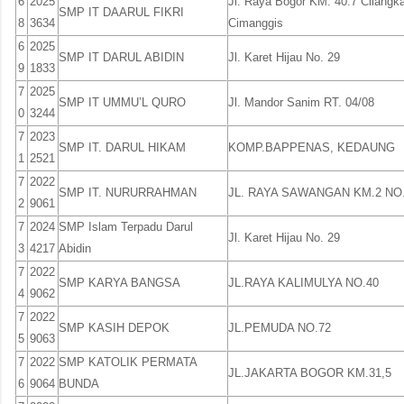
6
2025
Jl. Raya Bogor KM. 40.7 Cilangk
SMP IT DAARUL FIKRI
8
3634
Cimanggis
6
2025
SMP IT DARUL ABIDIN
Jl. Karet Hijau No. 29
9
1833
7
2025
SMP IT UMMU’L QURO
Jl. Mandor Sanim RT. 04/08
0
3244
7
2023
SMP IT. DARUL HIKAM
KOMP.BAPPENAS, KEDAUNG
1
2521
7
2022
SMP IT. NURURRAHMAN
JL. RAYA SAWANGAN KM.2 NO.
2
9061
7
2024
SMP Islam Terpadu Darul
Jl. Karet Hijau No. 29
3
4217
Abidin
7
2022
SMP KARYA BANGSA
JL.RAYA KALIMULYA NO.40
4
9062
7
2022
SMP KASIH DEPOK
JL.PEMUDA NO.72
5
9063
7
2022
SMP KATOLIK PERMATA
JL.JAKARTA BOGOR KM.31,5
6
9064
BUNDA