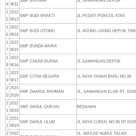
SMP BINTARA
JL.SAWANGAN DEPOK
4
9011
1
2022
SMP BUDI BHAKTI
JL.PEDATI PONCOL ATAS
5
9013
1
2022
SMP BUDI UTOMO
JL.AGUNG UJUNG DEPOK TIM
6
9014
1
2022
SMP BUNDA MARIA
7
9015
1
2022
SMP CAKRA BUANA
JL.SAWANGAN DEPOK
8
9016
1
2022
SMP CITRA NEGARA
JL.RAYA TANAH BARU NO.99
9
9017
2
2023
SMP DAARUL RAHMAN
JL. SAWANGAN ELOK RT. 03/0
0
2520
2
2022
SMP DARUL QUR’AN
BEDAHAN
1
9018
2
2022
SMP DARUL ULUM
JL.RAYA CURUG NO.85 RT.01/0
2
9019
2
2022
JL. MASJID NURUL FALAH