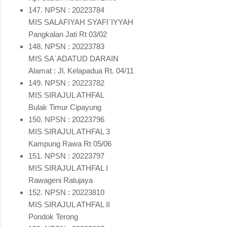
147. NPSN : 20223784
MIS SALAFIYAH SYAFI`IYYAH
Pangkalan Jati Rt 03/02
148. NPSN : 20223783
MIS SA`ADATUD DARAIN
Alamat : Jl. Kelapadua Rt. 04/11
149. NPSN : 20223782
MIS SIRAJUL ATHFAL
Bulak Timur Cipayung
150. NPSN : 20223796
MIS SIRAJUL ATHFAL 3
Kampung Rawa Rt 05/06
151. NPSN : 20223797
MIS SIRAJUL ATHFAL I
Rawageni Ratujaya
152. NPSN : 20223810
MIS SIRAJUL ATHFAL II
Pondok Terong