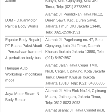
Jaktim
Buaya, Kec. Cipayung, Kota JKT
Timur, Telp: (021) 87783601
Alamat: Jl. Pendidikan Raya No.12,
DJM - DJuanMotor
Duren Sawit, Kec. Duren Sawit,
Paint & Body Works
Jakarta Timur, DKI Jakarta 13440,
Telp: 0821-2598-1931
Equator Body Repair |
Alamat: Jl. Pagelarang no. 47, Setu,
PT Buana Paksi Abadi
Cipayung, kota Jkt Timur, Daerah
- Perusahaan karoseri
Khusus Ibukota Jakarta 13880, Telp:
& perbaikan body bus
(021) 84974987
Alamat: Jalan Raya Ceger TMII,
Hanggar Auto
No.8, Ceger, Cipayung, Kota Jakarta
Workshop - modifikasi
Timur, Daerah Khusus Ibukota
mobil
Jakarta 13810, Telp: (021) 84306395
Alamat: Jl. Mira Elok No.14, Cipinang
Jaya Motor Steam N
Muara, Jatinegara, Jakarta Timur,
Body Repair
Telp: 0812-8023-8093
Alamat usaha: Jl. Raya Condet no.8,