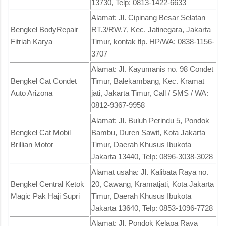
13730, Telp: 0813-1422-6633
Alamat: Jl. Cipinang Besar Selatan
Bengkel BodyRepair
RT.3/RW.7, Kec. Jatinegara, Jakarta
Fitriah Karya
Timur, kontak tlp. HP/WA: 0838-1156-
3707
Alamat: Jl. Kayumanis no. 98 Condet
Bengkel Cat Condet
Timur, Balekambang, Kec. Kramat
Auto Arizona
jati, Jakarta Timur, Call / SMS / WA:
0812-9367-9958
Alamat: Jl. Buluh Perindu 5, Pondok
Bengkel Cat Mobil
Bambu, Duren Sawit, Kota Jakarta
Brillian Motor
Timur, Daerah Khusus Ibukota
Jakarta 13440, Telp: 0896-3038-3028
Alamat usaha: Jl. Kalibata Raya no.
Bengkel Central Ketok
20, Cawang, Kramatjati, Kota Jakarta
Magic Pak Haji Supri
Timur, Daerah Khusus Ibukota
Jakarta 13640, Telp: 0853-1096-7728
Alamat: Jl. Pondok Kelapa Raya