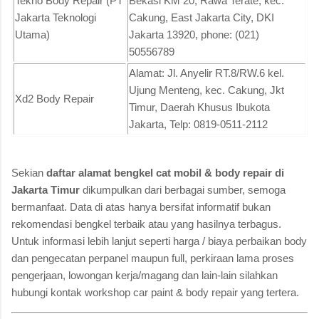
Tekno Body Repair (PT
Bekasi KM 20, Rawa Terate, kec.
Jakarta Teknologi
Cakung, East Jakarta City, DKI
Utama)
Jakarta 13920, phone: (021)
50556789
Alamat: Jl. Anyelir RT.8/RW.6 kel.
Ujung Menteng, kec. Cakung, Jkt
Xd2 Body Repair
Timur, Daerah Khusus Ibukota
Jakarta, Telp: 0819-0511-2112
Sekian
daftar alamat bengkel cat mobil & body repair di
Jakarta Timur
dikumpulkan dari berbagai sumber, semoga
bermanfaat. Data di atas hanya bersifat informatif bukan
rekomendasi bengkel terbaik atau yang hasilnya terbagus.
Untuk informasi lebih lanjut seperti harga / biaya perbaikan body
dan pengecatan perpanel maupun full, perkiraan lama proses
pengerjaan, lowongan kerja/magang dan lain-lain silahkan
hubungi kontak workshop car paint & body repair yang tertera.