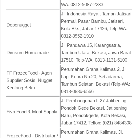
WA: 0812-9087-2233
Jl. Indonesia Raya , Taman Jatisari
Permai, Pasar Bambu, Jatisari,
Deponugget
Kota Bks, Jabar 17426, Telp-WA:
0812-8952-1910
Jl. Pandawa 15, Karangsatria,
Dimsum Homemade
Tambun Utara, Bekasi, Jawa Barat
17510, Telp-WA: 0813-1131-6100
Perumahan Graha Kalimas 2, Jl.
FF FrozeeFood - Agen
Lap. Kobra No.20, Setiadarma,
Supplier Sosis, Nugget,
Tambun Selatan, Bekasi /Telp-WA:
Kentang Beku
0818-0889-6556
Jl Pembangunan II 27 Jatibening
Pondok Gede Bekasi, Jatibening
Fiva Food & Meat Supply
Baru, Pondokgede, Kota Bekasi,
Jabar 17412, Telfon: (021) 8484308
Perumahan Graha Kalimas, Jl.
FrozeeFood - Distributor /