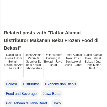
Related posts with "Daftar Alamat
Distributor Makanan Beku Frozen Food di
Bekasi"
Daftar Toko
Daftar Alamat
Daftar Alamat
Daftar Alamat
Daftar Alamat
Grosir ATK di
Pabrik &
Catering di
Toko Grosir
Toko Helm di
Bekasi -
Supplier Es
Bekasi - Jawa
Sembako di
Bekasi | Jual
Distributor Alat
Batu Kristal
Barat
Bekasi - Jabar
Helm Motor
Tulis Kantor
Jabodetabek
JABAR
Bekasi
Distributor
Ekonomi dan Bisnis
Food and Beverage
Jawa Barat
Perusahaan di Jawa Barat
Toko