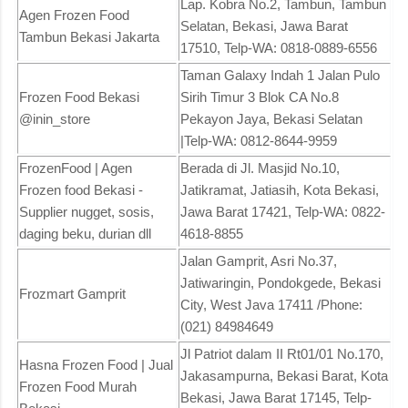
Lap. Kobra No.2, Tambun, Tambun
Agen Frozen Food
Selatan, Bekasi, Jawa Barat
Tambun Bekasi Jakarta
17510, Telp-WA: 0818-0889-6556
Taman Galaxy Indah 1 Jalan Pulo
Frozen Food Bekasi
Sirih Timur 3 Blok CA No.8
@inin_store
Pekayon Jaya, Bekasi Selatan
|Telp-WA: 0812-8644-9959
FrozenFood | Agen
Berada di Jl. Masjid No.10,
Frozen food Bekasi -
Jatikramat, Jatiasih, Kota Bekasi,
Supplier nugget, sosis,
Jawa Barat 17421, Telp-WA: 0822-
daging beku, durian dll
4618-8855
Jalan Gamprit, Asri No.37,
Jatiwaringin, Pondokgede, Bekasi
Frozmart Gamprit
City, West Java 17411 /Phone:
(021) 84984649
Jl Patriot dalam II Rt01/01 No.170,
Hasna Frozen Food | Jual
Jakasampurna, Bekasi Barat, Kota
Frozen Food Murah
Bekasi, Jawa Barat 17145, Telp-