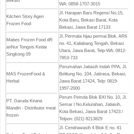
Bekasi
WA: 0858-1707-3015
Jl. Harapan Baru Regensi No.15,
Kitchen Story Agen
Kota Baru, Bekasi Barat, Kota
Frozen Food
Bekasi, Jawa Barat 17133
Jl. Permata hijau permai Blok. AR6
Mabes Frozen Food dR
no. 41, Kaliabang Tengah, Bekasi
anNur Tongsis Kedai
Utara, Jawa Barat, Telp-WA: 0812-
Singkong 09
7853-733
Perumahan Jatiasih Indah PPA, Jl.
MAS FrozenFood &
Belitung No. 104, Jatirasa, Bekasi,
Herbal
Jawa Barat 17424, Telp: 0819-
1997-2000
Perum Pemda Blok BXI No. 10, Jl.
PT. Garuda Kirana
Semar I No.Kelurahan, Jatiasih,
Mandiri - Distributor meat
Kota Bekasi, Jawa Barat 17423 /
frozen
Telpon: (021) 8213829
Jl. Cendrawasih 4 Blok E no. 41