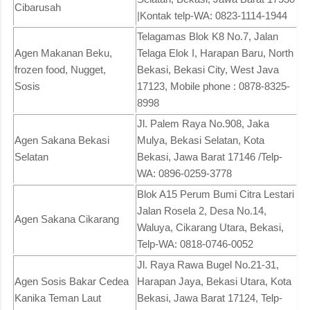
Cibarusah
|Kontak telp-WA: 0823-1114-1944
Telagamas Blok K8 No.7, Jalan
Agen Makanan Beku,
Telaga Elok I, Harapan Baru, North
frozen food, Nugget,
Bekasi, Bekasi City, West Java
Sosis
17123, Mobile phone : 0878-8325-
8998
Jl. Palem Raya No.908, Jaka
Agen Sakana Bekasi
Mulya, Bekasi Selatan, Kota
Selatan
Bekasi, Jawa Barat 17146 /Telp-
WA: 0896-0259-3778
Blok A15 Perum Bumi Citra Lestari
Jalan Rosela 2, Desa No.14,
Agen Sakana Cikarang
Waluya, Cikarang Utara, Bekasi,
Telp-WA: 0818-0746-0052
Jl. Raya Rawa Bugel No.21-31,
Agen Sosis Bakar Cedea
Harapan Jaya, Bekasi Utara, Kota
Kanika Teman Laut
Bekasi, Jawa Barat 17124, Telp-