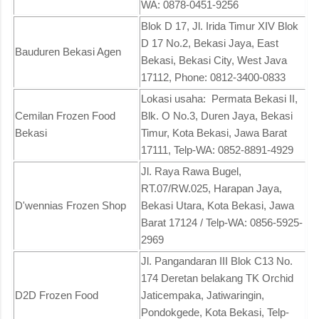
WA: 0878-0451-9256
Blok D 17, Jl. Irida Timur XIV Blok
D 17 No.2, Bekasi Jaya, East
Bauduren Bekasi Agen
Bekasi, Bekasi City, West Java
17112, Phone: 0812-3400-0833
Lokasi usaha: Permata Bekasi II,
Cemilan Frozen Food
Blk. O No.3, Duren Jaya, Bekasi
Bekasi
Timur, Kota Bekasi, Jawa Barat
17111, Telp-WA: 0852-8891-4929
Jl. Raya Rawa Bugel,
RT.07/RW.025, Harapan Jaya,
D'wennias Frozen Shop
Bekasi Utara, Kota Bekasi, Jawa
Barat 17124 / Telp-WA: 0856-5925-
2969
Jl. Pangandaran III Blok C13 No.
174 Deretan belakang TK Orchid
D2D Frozen Food
Jaticempaka, Jatiwaringin,
Pondokgede, Kota Bekasi, Telp-