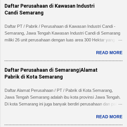
Daftar Perusahaan di Kawasan Industri
Candi Semarang
Daftar PT / Pabrik / Perusahaan di Kawasan Industri Candi -
Semarang, Jawa Tengah Kawasan Industri Candi di Semarang
miliki 26 unit perusahaan dengan luas area 300 Hektar yang
telah dibangun 240 hektar yang terletak di Kelurahan Ngaliyan
READ MORE
Kecamatan Ngaliyan dan memiliki fasilitas tanah yang siap
dibangun , jalan 20 s/d 30 meter, green belt, listrik , telepon , air,
security service dan memiliki kemudahan atau keuntungan
Daftar Perusahaan di Semarang|Alamat
bebas banjir dan ideal untuk industri menengah dan besar untuk
Pabrik di Kota Semarang
alamat pengelola berada di Jl. Tambakaji II No. 7 Semarang
Kota Semarang, Provinsi Jawa Tengah dengan nomor Telepon
Daftar Alamat Perusahaan / PT / Pabrik di Kota Semarang,
atau Fax (024) 7602345, (024)7607651. Berikut ini daftar
Jawa Tengah Semarang adalah ibu kota provinsi Jawa Tengah.
Perusahaan di Kawasan Industri Candi Semarang disertai
Di kota Semarang ini juga banyak berdiri perusahaan dan pabrik
dengan informasi bidang usaha, alamat lengkap dan nomor
skala besar maupun kecil dari beragam industri seperti
telpon masing-masing perusahaan/pabrik : PT. AMAN INDAH
READ MORE
produsen makanan, minuman, obat-obatan / farmasi, industri
MAKMUR Bidang Usaha: Industri Kertas, Barang dari kertas
manufacture, dan lain sebagainya. Beberapa pabrik di kota