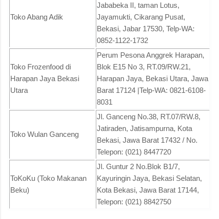
Jababeka II, taman Lotus,
Toko Abang Adik
Jayamukti, Cikarang Pusat,
Bekasi, Jabar 17530, Telp-WA:
0852-1122-1732
Perum Pesona Anggrek Harapan,
Toko Frozenfood di
Blok E15 No 3, RT.09/RW.21,
Harapan Jaya Bekasi
Harapan Jaya, Bekasi Utara, Jawa
Utara
Barat 17124 |Telp-WA: 0821-6108-
8031
Jl. Ganceng No.38, RT.07/RW.8,
Jatiraden, Jatisampurna, Kota
Toko Wulan Ganceng
Bekasi, Jawa Barat 17432 / No.
Telepon: (021) 8447720
Jl. Guntur 2 No.Blok B1/7,
ToKoKu (Toko Makanan
Kayuringin Jaya, Bekasi Selatan,
Beku)
Kota Bekasi, Jawa Barat 17144,
Telepon: (021) 8842750