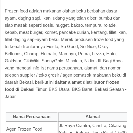
Frozen food adalah makanan olahan beku berbahan dasar
ayam, daging sapi, ikan, udang yang telah diberi bumbu dan
siap masak seperti sosis, nugget, bakso, tempura, rolade,
kebab, meat burger, kornet, pancake durian, kentang, fillet ikan,
fillet daging sapi-ayam beku. Merek produsen froze food yang
terkenal di antaranya Fiesta, So Good, So Nice, Okey,
Belfoods, Champ, Hemato, Mamayo, Prima, Lezza, Hato,
Goldstar, CikiWiki, SunnyGold, Minakita, Nidia, dll. Bagi Anda
yang mencari info list nama perusahaan, alamat, dan nomor
telepon supplier / toko grosir / agen pemasok makanan beku di
daerah Bekasi, berikut ini
daftar alamat distributor frozen
food di Bekasi
Timur, BKS Utara, BKS Barat, Bekasi Selatan -
Jabar
Nama Perusahaan
Alamat
Jl. Raya Ciantra, Ciantra, Cikarang
Agen Frozen Food
Selatan, Bekasi, Jawa Barat 17530