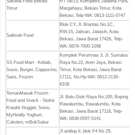
Sakana Food Bekasi
RT 08/13, Kompleks Jaladha Pura,
Timur
Margahayu, Bekasi Timur, Kota
Bekasi, Telp-WA: 0813-1111-0747
Blok CY, Jl. Brantas No.1C,
RW.15, Jatisari, Jatiasih, Kota
Salimah Food
Bekasi, Jawa Barat 17426, Telp-
WA: 0878-7000-1098
Komplek Perumnas 3, Jl. Sumatra
SS Food Mart - Kebab,
Raya No.22, Aren Jaya, Bekasi
Sosis, Burger, Cappucino,
Timur, Kota Bekasi, Jawa Barat
Saos, Frozen
17111, No.Hp-WA: 0812-2130-
6108
TemanMasak Frozen
Jl. Batu Giok Raya No.100, Bojong
Food and Snack - Stokis
Rawalumbu, Rawalumbu, Kota
Kraukk Nugget, Sosis,
Bekasi, Jawa Barat 17116, Telp-
MyHealty Yoghurt,
WA: 0838-0597-5141
Cokoten, mBokSubur
Jl antilop II, blok F4 No 29,