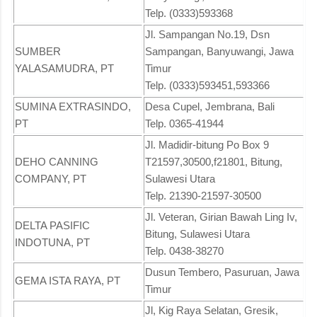
Telp. (0333)593368
Jl. Sampangan No.19, Dsn
SUMBER
Sampangan, Banyuwangi, Jawa
YALASAMUDRA, PT
Timur
Telp. (0333)593451,593366
SUMINA EXTRASINDO,
Desa Cupel, Jembrana, Bali
PT
Telp. 0365-41944
Jl. Madidir-bitung Po Box 9
DEHO CANNING
T21597,30500,f21801, Bitung,
COMPANY, PT
Sulawesi Utara
Telp. 21390-21597-30500
Jl. Veteran, Girian Bawah Ling Iv,
DELTA PASIFIC
Bitung, Sulawesi Utara
INDOTUNA, PT
Telp. 0438-38270
Dusun Tembero, Pasuruan, Jawa
GEMA ISTA RAYA, PT
Timur
Jl, Kig Raya Selatan, Gresik,