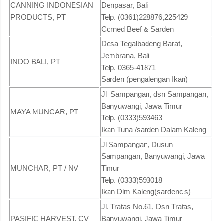
CANNING INDONESIAN
Denpasar, Bali
PRODUCTS, PT
Telp. (0361)228876,225429
Corned Beef & Sarden
Desa Tegalbadeng Barat,
Jembrana, Bali
INDO BALI, PT
Telp. 0365-41871
Sarden (pengalengan Ikan)
Jl Sampangan, dsn Sampangan,
Banyuwangi, Jawa Timur
MAYA MUNCAR, PT
Telp. (0333)593463
Ikan Tuna /sarden Dalam Kaleng
Jl Sampangan, Dusun
Sampangan, Banyuwangi, Jawa
MUNCHAR, PT / NV
Timur
Telp. (0333)593018
Ikan Dlm Kaleng(sardencis)
Jl. Tratas No.61, Dsn Tratas,
PASIFIC HARVEST, CV
Banyuwangi, Jawa Timur