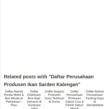
Related posts with "Daftar Perusahaan
Produsen Ikan Sarden Kalengan"
Daftar Alamat
Daftar
Daftar Negara
Daftar
Daftar Alamat
Rental Mobil &
Distributor
Produsen
Perusahaan
Perusahaan
Bus Wisata di
Besi Baja
Susu Terbesar
Produsen
Packing Kayu
Pekanbaru -
Galvanis di
di Dunia
Sabun Cuci &
di
Riau
Surabaya
Pabrik Sabun
Jabodetabek
Jatim
Mandi