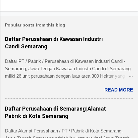
Popular posts from this blog
Daftar Perusahaan di Kawasan Industri
Candi Semarang
Daftar PT / Pabrik / Perusahaan di Kawasan Industri Candi -
Semarang, Jawa Tengah Kawasan Industri Candi di Semarang
miliki 26 unit perusahaan dengan luas area 300 Hektar yang
telah dibangun 240 hektar yang terletak di Kelurahan Ngaliyan
READ MORE
Kecamatan Ngaliyan dan memiliki fasilitas tanah yang siap
dibangun , jalan 20 s/d 30 meter, green belt, listrik , telepon , air,
security service dan memiliki kemudahan atau keuntungan
Daftar Perusahaan di Semarang|Alamat
bebas banjir dan ideal untuk industri menengah dan besar untuk
Pabrik di Kota Semarang
alamat pengelola berada di Jl. Tambakaji II No. 7 Semarang
Kota Semarang, Provinsi Jawa Tengah dengan nomor Telepon
Daftar Alamat Perusahaan / PT / Pabrik di Kota Semarang,
atau Fax (024) 7602345, (024)7607651. Berikut ini daftar