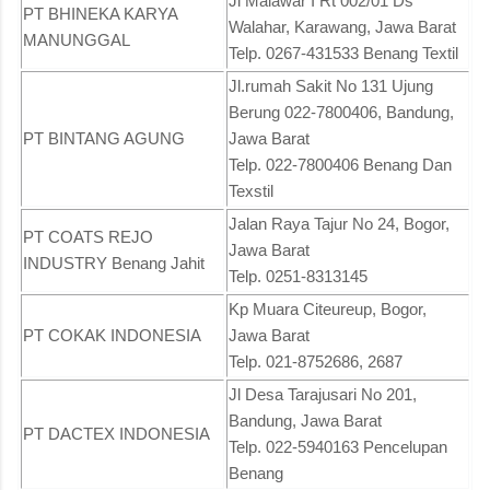
Jl Malawar I Rt 002/01 Ds
PT BHINEKA KARYA
Walahar, Karawang, Jawa Barat
MANUNGGAL
Telp. 0267-431533 Benang Textil
Jl.rumah Sakit No 131 Ujung
Berung 022-7800406, Bandung,
PT BINTANG AGUNG
Jawa Barat
Telp. 022-7800406 Benang Dan
Texstil
Jalan Raya Tajur No 24, Bogor,
PT COATS REJO
Jawa Barat
INDUSTRY Benang Jahit
Telp. 0251-8313145
Kp Muara Citeureup, Bogor,
PT COKAK INDONESIA
Jawa Barat
Telp. 021-8752686, 2687
Jl Desa Tarajusari No 201,
Bandung, Jawa Barat
PT DACTEX INDONESIA
Telp. 022-5940163 Pencelupan
Benang