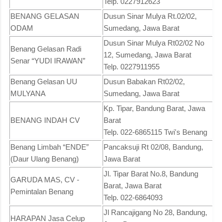
Telp. 0227912623
BENANG GELASAN
Dusun Sinar Mulya Rt.02/02,
ODAM
Sumedang, Jawa Barat
Dusun Sinar Mulya Rt02/02 No
Benang Gelasan Radi
12, Sumedang, Jawa Barat
Senar “YUDI IRAWAN”
Telp. 0227911955
Benang Gelasan UU
Dusun Babakan Rt02/02,
MULYANA
Sumedang, Jawa Barat
Kp. Tipar, Bandung Barat, Jawa
BENANG INDAH CV
Barat
Telp. 022-6865115 Twi's Benang
Benang Limbah “ENDE”
Pancaksuji Rt 02/08, Bandung,
(Daur Ulang Benang)
Jawa Barat
Jl. Tipar Barat No.8, Bandung
GARUDA MAS, CV -
Barat, Jawa Barat
Pemintalan Benang
Telp. 022-6864093
Jl Rancajigang No 28, Bandung,
HARAPAN Jasa Celup