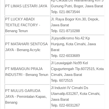
Kp Cikuda Ds Wanaherang Km 5
PT LIMAS LESTARI JAYA
Gunung Putri, Bogor, Jawa Barat
Telp. 021-8673544
PT LUCKY ABADI
Jl. Raya Bogor Km.30, Depok,
TEXTILE FACTORY -
Jawa Barat
Benang Tenun
Telp. 021-8710288
Jl.joyodikromo No.42 Kp
PT MATAHARI SENTOSA
Hunjung, Kota Cimahi, Jawa
JAYA - Benang Acrylic
Barat
Telp. 022-6033689
Jl Leuwigajah No99 Kel
PT MBANGUN PRAJA
Cigugurtengah Tlp.6072515, Kota
INDUSTRI - Benang Tenun
Cimahi, Jawa Barat
Telp. 6072515
Jl Industri IV Cimahi Ds
PT MULUS GARUDA
Utamatlp.631267, Kota Cimahi,
JAYA - Pemintalan Kapas,
Jawa Barat
Benang
Telp. 022-6031267