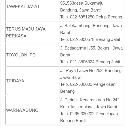
951553desa Sukamaju,
TAWEKAL JAYA I
Bandung, Jawa Barat
Telp. 022-5951250 Celup Benang
Jl Balekambang, Bandung, Jawa
TERUS MAJU JAYA
Barat
PERKASA
Telp. 022-5950578 Benang Jahit
Jl Setiadarma Ii/55, Bekasi, Jawa
TOYOLON, PD
Barat
Telp. 021-8806824 Benang Jahit
Jl. Raya Laswi No 258, Bandung,
Jawa Barat
TRIDAYA
Telp. 022-590009 Pengelosan
Benang
Jl Perintis Kenerdekaan No.242,
Kota Tasikmalaya, Jawa Barat
WARNA AGUNG
Telp. 0265-320202 Pencelupan
Benang Bordir