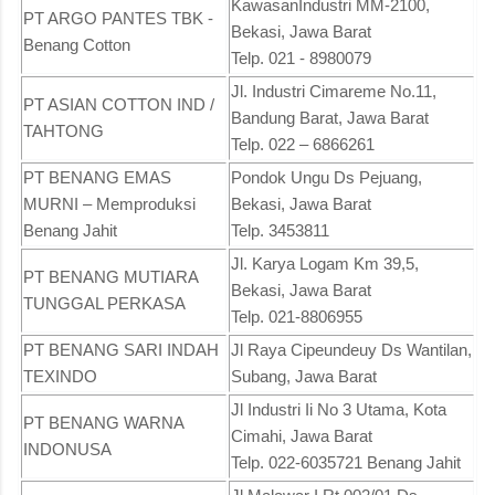
KawasanIndustri MM-2100,
PT ARGO PANTES TBK -
Bekasi, Jawa Barat
Benang Cotton
Telp. 021 - 8980079
Jl. Industri Cimareme No.11,
PT ASIAN COTTON IND /
Bandung Barat, Jawa Barat
TAHTONG
Telp. 022 – 6866261
PT BENANG EMAS
Pondok Ungu Ds Pejuang,
MURNI – Memproduksi
Bekasi, Jawa Barat
Benang Jahit
Telp. 3453811
Jl. Karya Logam Km 39,5,
PT BENANG MUTIARA
Bekasi, Jawa Barat
TUNGGAL PERKASA
Telp. 021-8806955
PT BENANG SARI INDAH
Jl Raya Cipeundeuy Ds Wantilan,
TEXINDO
Subang, Jawa Barat
Jl Industri Ii No 3 Utama, Kota
PT BENANG WARNA
Cimahi, Jawa Barat
INDONUSA
Telp. 022-6035721 Benang Jahit