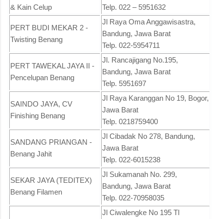
& Kain Celup
Telp. 022 – 5951632
Jl Raya Oma Anggawisastra,
PERT BUDI MEKAR 2 -
Bandung, Jawa Barat
Twisting Benang
Telp. 022-5954711
Jl. Rancajigang No.195,
PERT TAWEKAL JAYA II -
Bandung, Jawa Barat
Pencelupan Benang
Telp. 5951697
Jl Raya Karanggan No 19, Bogor,
SAINDO JAYA, CV
Jawa Barat
Finishing Benang
Telp. 0218759400
Jl Cibadak No 278, Bandung,
SANDANG PRIANGAN -
Jawa Barat
Benang Jahit
Telp. 022-6015238
Jl Sukamanah No. 299,
SEKAR JAYA (TEDITEX)
Bandung, Jawa Barat
Benang Filamen
Telp. 022-70958035
Jl Ciwalengke No 195 Tl