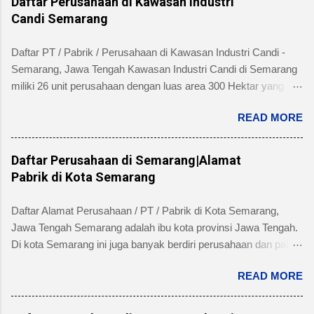
Daftar Perusahaan di Kawasan Industri
Candi Semarang
Daftar PT / Pabrik / Perusahaan di Kawasan Industri Candi -
Semarang, Jawa Tengah Kawasan Industri Candi di Semarang
miliki 26 unit perusahaan dengan luas area 300 Hektar yang
telah dibangun 240 hektar yang terletak di Kelurahan Ngaliyan
READ MORE
Kecamatan Ngaliyan dan memiliki fasilitas tanah yang siap
dibangun , jalan 20 s/d 30 meter, green belt, listrik , telepon , air,
security service dan memiliki kemudahan atau keuntungan
Daftar Perusahaan di Semarang|Alamat
bebas banjir dan ideal untuk industri menengah dan besar untuk
Pabrik di Kota Semarang
alamat pengelola berada di Jl. Tambakaji II No. 7 Semarang
Kota Semarang, Provinsi Jawa Tengah dengan nomor Telepon
Daftar Alamat Perusahaan / PT / Pabrik di Kota Semarang,
atau Fax (024) 7602345, (024)7607651. Berikut ini daftar
Jawa Tengah Semarang adalah ibu kota provinsi Jawa Tengah.
Perusahaan di Kawasan Industri Candi Semarang disertai
Di kota Semarang ini juga banyak berdiri perusahaan dan pabrik
dengan informasi bidang usaha, alamat lengkap dan nomor
skala besar maupun kecil dari beragam industri seperti
telpon masing-masing perusahaan/pabrik : PT. AMAN INDAH
READ MORE
produsen makanan, minuman, obat-obatan / farmasi, industri
MAKMUR Bidang Usaha: Industri Kertas, Barang dari kertas
manufacture, dan lain sebagainya. Beberapa pabrik di kota
dan Percetakan Negara asal : Indonesia Alamat pabrik :
Semarang yang terkenal diantaranya: pabrik jamu Sidomuncul,