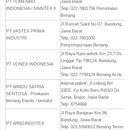
PT TOMENBO
Jawa Barat
INDONESIA / NAINTEX II
Telp. 022-7801756 Pemintalan
Benang
Jl Rumah Sakit No 07, Bandung,
PT VASTEX PRIMA
Jawa Barat
INDUSTRI
Telp. 022-7801000
Penyempurnaan Benang
Jl Raya Rancaekek Km 23,7 Ds
Linggar Tlp 798124, Bandung,
PT VONEX INDONESIA
Jawa Barat
Telp. 022-7798124 Benang Acrlic
Alamat pabrik: Jl Udeng Brt
PT WINDU SATRIA
33EE, Kp Kolio Baru Rt03/3 Ds
SENTOSA - Produsen
Senja. Bogor, Jawa Barat
Benang Elastis / bertalut
Telp. 8754068
Jl Raya Banjaran Km,98,
Bandung, Jawa Barat
PT WINGINDOTEX
Telp. 022-5940812 Benang Tenun