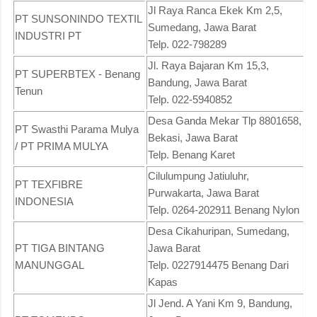
Jl Raya Ranca Ekek Km 2,5,
PT SUNSONINDO TEXTIL
Sumedang, Jawa Barat
INDUSTRI PT
Telp. 022-798289
Jl. Raya Bajaran Km 15,3,
PT SUPERBTEX - Benang
Bandung, Jawa Barat
Tenun
Telp. 022-5940852
Desa Ganda Mekar Tlp 8801658,
PT Swasthi Parama Mulya
Bekasi, Jawa Barat
/ PT PRIMA MULYA
Telp. Benang Karet
Cilulumpung Jatiuluhr,
PT TEXFIBRE
Purwakarta, Jawa Barat
INDONESIA
Telp. 0264-202911 Benang Nylon
Desa Cikahuripan, Sumedang,
PT TIGA BINTANG
Jawa Barat
MANUNGGAL
Telp. 0227914475 Benang Dari
Kapas
Jl Jend. A Yani Km 9, Bandung,