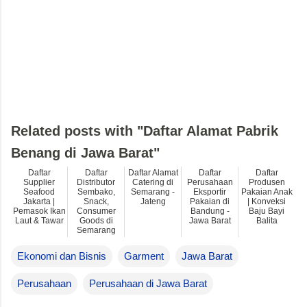
Related posts with "Daftar Alamat Pabrik
Benang di Jawa Barat"
Daftar
Daftar
Daftar Alamat
Daftar
Daftar
Supplier
Distributor
Catering di
Perusahaan
Produsen
Seafood
Sembako,
Semarang -
Eksportir
Pakaian Anak
Jakarta |
Snack,
Jateng
Pakaian di
| Konveksi
Pemasok Ikan
Consumer
Bandung -
Baju Bayi
Laut & Tawar
Goods di
Jawa Barat
Balita
Semarang
Ekonomi dan Bisnis
Garment
Jawa Barat
Perusahaan
Perusahaan di Jawa Barat