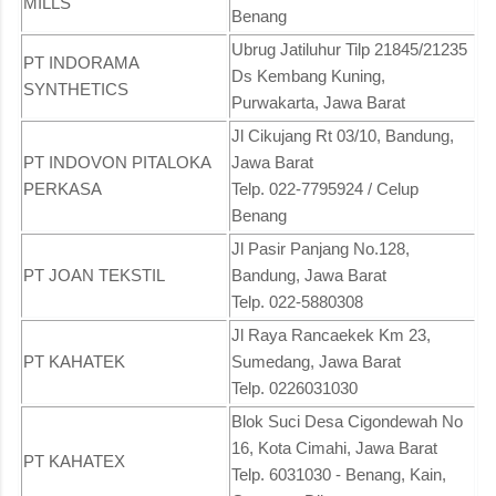
MILLS
Benang
Ubrug Jatiluhur Tilp 21845/21235
PT INDORAMA
Ds Kembang Kuning,
SYNTHETICS
Purwakarta, Jawa Barat
Jl Cikujang Rt 03/10, Bandung,
PT INDOVON PITALOKA
Jawa Barat
PERKASA
Telp. 022-7795924 / Celup
Benang
Jl Pasir Panjang No.128,
PT JOAN TEKSTIL
Bandung, Jawa Barat
Telp. 022-5880308
Jl Raya Rancaekek Km 23,
PT KAHATEK
Sumedang, Jawa Barat
Telp. 0226031030
Blok Suci Desa Cigondewah No
16, Kota Cimahi, Jawa Barat
PT KAHATEX
Telp. 6031030 - Benang, Kain,