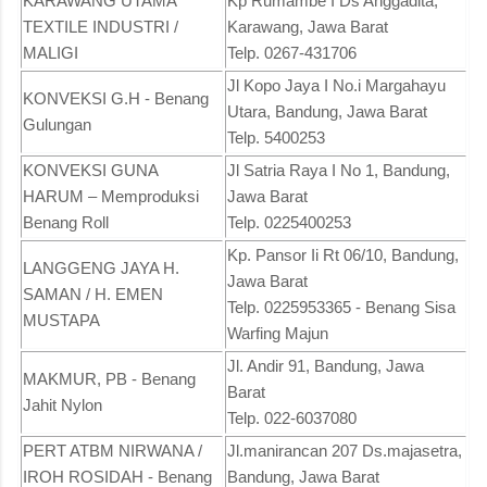
KARAWANG UTAMA
Kp Rumambe I Ds Anggadita,
TEXTILE INDUSTRI /
Karawang, Jawa Barat
MALIGI
Telp. 0267-431706
Jl Kopo Jaya I No.i Margahayu
KONVEKSI G.H - Benang
Utara, Bandung, Jawa Barat
Gulungan
Telp. 5400253
KONVEKSI GUNA
Jl Satria Raya I No 1, Bandung,
HARUM – Memproduksi
Jawa Barat
Benang Roll
Telp. 0225400253
Kp. Pansor Ii Rt 06/10, Bandung,
LANGGENG JAYA H.
Jawa Barat
SAMAN / H. EMEN
Telp. 0225953365 - Benang Sisa
MUSTAPA
Warfing Majun
Jl. Andir 91, Bandung, Jawa
MAKMUR, PB - Benang
Barat
Jahit Nylon
Telp. 022-6037080
PERT ATBM NIRWANA /
Jl.manirancan 207 Ds.majasetra,
IROH ROSIDAH - Benang
Bandung, Jawa Barat