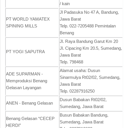
/ kain
Jl Padasuka No 47 A, Bandung,
PT WORLD YAMATEX
Jawa Barat
SPINING MILLS
Telp. 022-7205488 Pemintalan
Benang
Jl. Raya Bandung Garut Km 20
Jl. Cipacing Km 20.5, Sumedang,
PT YOGI SAPUTRA
Jawa Barat
Telp. 798468
Alamat usaha: Dusun
ADE SUPARMAN -
Sinarmulya Rt02/02, Sumedang,
Memproduksi Benang
Jawa Barat
Gelasan Layangan
Telp. 02287916250
Dusun Babakan Rt02/02,
ANEN - Benang Gelasan
Sumedang, Jawa Barat
Busun Babakan Bandung,
Benang Gelasan “CECEP
Sumedang, Jawa Barat
HERDI”