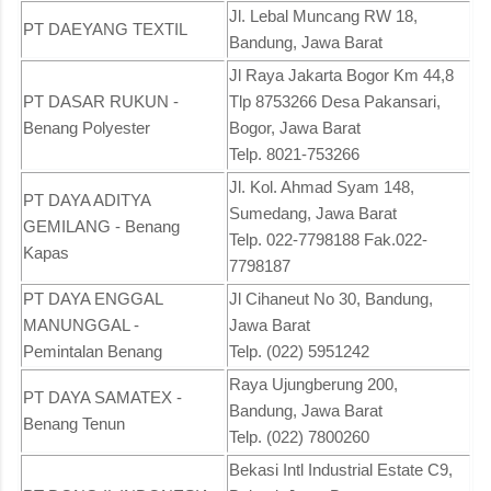
Jl. Lebal Muncang RW 18,
PT DAEYANG TEXTIL
Bandung, Jawa Barat
Jl Raya Jakarta Bogor Km 44,8
PT DASAR RUKUN -
Tlp 8753266 Desa Pakansari,
Benang Polyester
Bogor, Jawa Barat
Telp. 8021-753266
Jl. Kol. Ahmad Syam 148,
PT DAYA ADITYA
Sumedang, Jawa Barat
GEMILANG - Benang
Telp. 022-7798188 Fak.022-
Kapas
7798187
PT DAYA ENGGAL
Jl Cihaneut No 30, Bandung,
MANUNGGAL -
Jawa Barat
Pemintalan Benang
Telp. (022) 5951242
Raya Ujungberung 200,
PT DAYA SAMATEX -
Bandung, Jawa Barat
Benang Tenun
Telp. (022) 7800260
Bekasi Intl Industrial Estate C9,