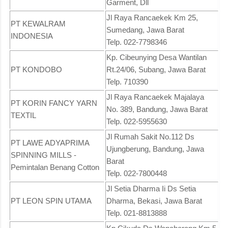
Garment, Dll
Jl Raya Rancaekek Km 25,
PT KEWALRAM
Sumedang, Jawa Barat
INDONESIA
Telp. 022-7798346
Kp. Cibeunying Desa Wantilan
PT KONDOBO
Rt.24/06, Subang, Jawa Barat
Telp. 710390
Jl Raya Rancaekek Majalaya
PT KORIN FANCY YARN
No. 389, Bandung, Jawa Barat
TEXTIL
Telp. 022-5955630
Jl Rumah Sakit No.112 Ds
PT LAWE ADYAPRIMA
Ujungberung, Bandung, Jawa
SPINNING MILLS -
Barat
Pemintalan Benang Cotton
Telp. 022-7800448
Jl Setia Dharma Ii Ds Setia
PT LEON SPIN UTAMA
Dharma, Bekasi, Jawa Barat
Telp. 021-8813888