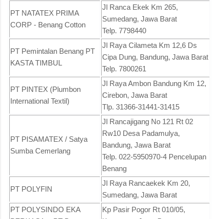
Jl Ranca Ekek Km 265,
PT NATATEX PRIMA
Sumedang, Jawa Barat
CORP - Benang Cotton
Telp. 7798440
Jl Raya Cilameta Km 12,6 Ds
PT Pemintalan Benang PT
Cipa Dung, Bandung, Jawa Barat
KASTA TIMBUL
Telp. 7800261
Jl Raya Ambon Bandung Km 12,
PT PINTEX (Plumbon
Cirebon, Jawa Barat
International Textil)
Tlp. 31366-31441-31415
Jl Rancajigang No 121 Rt 02
Rw10 Desa Padamulya,
PT PISAMATEX / Satya
Bandung, Jawa Barat
Sumba Cemerlang
Telp. 022-5950970-4 Pencelupan
Benang
Jl Raya Rancaekek Km 20,
PT POLYFIN
Sumedang, Jawa Barat
PT POLYSINDO EKA
Kp Pasir Pogor Rt 010/05,