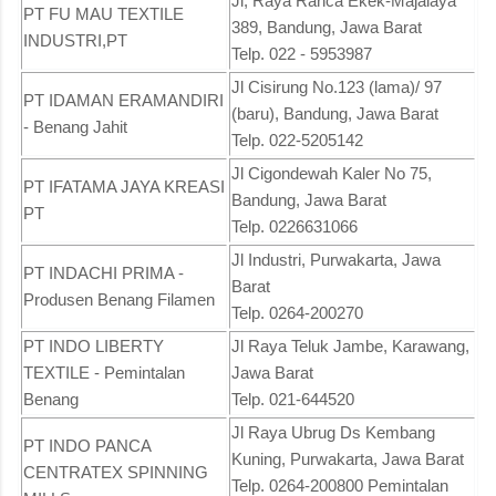
Jl, Raya Ranca Ekek-Majalaya
PT FU MAU TEXTILE
389, Bandung, Jawa Barat
INDUSTRI,PT
Telp. 022 - 5953987
Jl Cisirung No.123 (lama)/ 97
PT IDAMAN ERAMANDIRI
(baru), Bandung, Jawa Barat
- Benang Jahit
Telp. 022-5205142
Jl Cigondewah Kaler No 75,
PT IFATAMA JAYA KREASI
Bandung, Jawa Barat
PT
Telp. 0226631066
Jl Industri, Purwakarta, Jawa
PT INDACHI PRIMA -
Barat
Produsen Benang Filamen
Telp. 0264-200270
PT INDO LIBERTY
Jl Raya Teluk Jambe, Karawang,
TEXTILE - Pemintalan
Jawa Barat
Benang
Telp. 021-644520
Jl Raya Ubrug Ds Kembang
PT INDO PANCA
Kuning, Purwakarta, Jawa Barat
CENTRATEX SPINNING
Telp. 0264-200800 Pemintalan