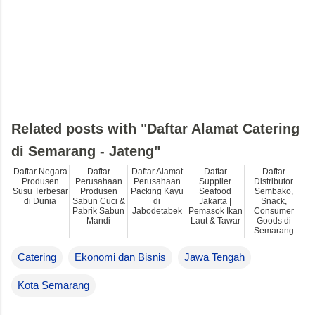
Related posts with "Daftar Alamat Catering
di Semarang - Jateng"
Daftar Negara
Daftar
Daftar Alamat
Daftar
Daftar
Produsen
Perusahaan
Perusahaan
Supplier
Distributor
Susu Terbesar
Produsen
Packing Kayu
Seafood
Sembako,
di Dunia
Sabun Cuci &
di
Jakarta |
Snack,
Pabrik Sabun
Jabodetabek
Pemasok Ikan
Consumer
Mandi
Laut & Tawar
Goods di
Semarang
Catering
Ekonomi dan Bisnis
Jawa Tengah
Kota Semarang