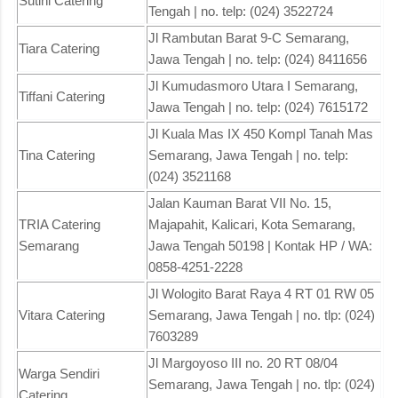
Sutini Catering
Tengah | no. telp: (024) 3522724
Jl Rambutan Barat 9-C Semarang,
Tiara Catering
Jawa Tengah | no. telp: (024) 8411656
Jl Kumudasmoro Utara I Semarang,
Tiffani Catering
Jawa Tengah | no. telp: (024) 7615172
Jl Kuala Mas IX 450 Kompl Tanah Mas
Tina Catering
Semarang, Jawa Tengah | no. telp:
(024) 3521168
Jalan Kauman Barat VII No. 15,
TRIA Catering
Majapahit, Kalicari, Kota Semarang,
Semarang
Jawa Tengah 50198 | Kontak HP / WA:
0858-4251-2228
Jl Wologito Barat Raya 4 RT 01 RW 05
Vitara Catering
Semarang, Jawa Tengah | no. tlp: (024)
7603289
Jl Margoyoso III no. 20 RT 08/04
Warga Sendiri
Semarang, Jawa Tengah | no. tlp: (024)
Catering