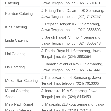
Catering
Jawa Tengah | no. tlp: (024) 7601181
Jl Kriung Timur Dalam II 30 Semarang,
Kembar Catering
Jawa Tengah | no. tlp: (024) 7478257
Jl Rejosari Tengah II / 23 Semarang,
Kins Katering
Jawa Tengah | no. tlp: (024) 3556503
Jl Jangli Tlawah VIII no. 4 Semarang,
Linda Catering
Jawa Tengah | no. tlp: (024) 8505743
Jl Patriot Raya H-1 Semarang, Jawa
Lini Catering
Tengah | no. tlp: (024) 3550064
Jl Taman Setiabudi Kav 62 Semarang,
Lis Catering
Jawa Tengah | no. tlp: (024) 7475441
Jl Puspowarno III 6 Semarang, Jawa
Mekar Sari Catering
Tengah | no. telepon: (024) 7613395
Melati Catering
Jl Indrapura 10-A Semarang, Jawa
Snack
Tengah | no. tlp: (024) 8440453
Mina Padi Rumah
Jl Majapahit 218 kota Semarang, Jawa
Makan Catering
Tengah | no. tlp: (024) 6720714