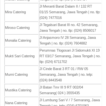
Jl Meranti Barat Dalam II / 132 RT
Mira Catering
01/15 Semarang, Jawa Tengah | no. tlp:
(024) 7477016
Jl Tegalsari Barat III no. 42 Semarang,
Miroso Catering
Jawa Tengah | no. tlp: (024) 8506017
Jl Anjasmoro IV 28 Semarang, Jawa
Monalia Catering
Tengah | no. tlp: (024) 7604882
Perumnas Tlogosari Jl Sidomukti XI 19
Mukti Sari Catering
RT 03/17 Semarang, Jawa Tengah | no.
tlp: (024) 6711702
Jl Cinde Barat 3 RT 01 / RW 05
Murni Catering
Semarang, Jawa Tengah | no. telp:
(024) 8443548
Jl Batan Tmr III 9 RT 002/04
Mustika Catering
Semarang( 024 ) 3555435
Jl Lumbung Sari V / 7 Semarang, Jawa
Nana Catering
Tengah | no. telp: (024) 6701063