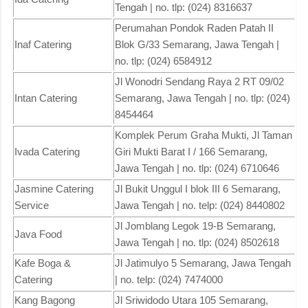
Tengah | no. tlp: (024) 8316637
Perumahan Pondok Raden Patah II
Inaf Catering
Blok G/33 Semarang, Jawa Tengah |
no. tlp: (024) 6584912
Jl Wonodri Sendang Raya 2 RT 09/02
Intan Catering
Semarang, Jawa Tengah | no. tlp: (024)
8454464
Komplek Perum Graha Mukti, Jl Taman
Ivada Catering
Giri Mukti Barat I / 166 Semarang,
Jawa Tengah | no. tlp: (024) 6710646
Jasmine Catering
Jl Bukit Unggul I blok III 6 Semarang,
Service
Jawa Tengah | no. telp: (024) 8440802
Jl Jomblang Legok 19-B Semarang,
Java Food
Jawa Tengah | no. tlp: (024) 8502618
Kafe Boga &
Jl Jatimulyo 5 Semarang, Jawa Tengah
Catering
| no. telp: (024) 7474000
Kang Bagong
Jl Sriwidodo Utara 105 Semarang,