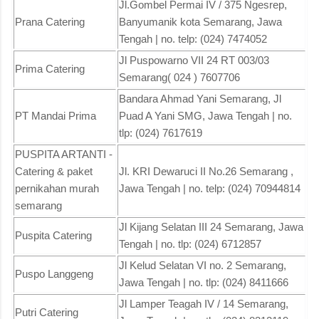
Jl.Gombel Permai IV / 375 Ngesrep,
Prana Catering
Banyumanik kota Semarang, Jawa
Tengah | no. telp: (024) 7474052
Jl Puspowarno VII 24 RT 003/03
Prima Catering
Semarang( 024 ) 7607706
Bandara Ahmad Yani Semarang, Jl
PT Mandai Prima
Puad A Yani SMG, Jawa Tengah | no.
tlp: (024) 7617619
PUSPITA ARTANTI -
Catering & paket
Jl. KRI Dewaruci II No.26 Semarang ,
pernikahan murah
Jawa Tengah | no. telp: (024) 70944814
semarang
Jl Kijang Selatan III 24 Semarang, Jawa
Puspita Catering
Tengah | no. tlp: (024) 6712857
Jl Kelud Selatan VI no. 2 Semarang,
Puspo Langgeng
Jawa Tengah | no. tlp: (024) 8411666
Jl Lamper Teagah IV / 14 Semarang,
Putri Catering