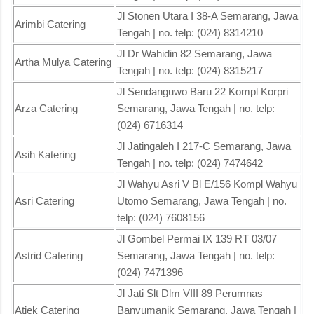
Jl Stonen Utara I 38-A Semarang, Jawa
Arimbi Catering
Tengah | no. telp: (024) 8314210
Jl Dr Wahidin 82 Semarang, Jawa
Artha Mulya Catering
Tengah | no. telp: (024) 8315217
Jl Sendanguwo Baru 22 Kompl Korpri
Arza Catering
Semarang, Jawa Tengah | no. telp:
(024) 6716314
Jl Jatingaleh I 217-C Semarang, Jawa
Asih Katering
Tengah | no. telp: (024) 7474642
Jl Wahyu Asri V Bl E/156 Kompl Wahyu
Asri Catering
Utomo Semarang, Jawa Tengah | no.
telp: (024) 7608156
Jl Gombel Permai IX 139 RT 03/07
Astrid Catering
Semarang, Jawa Tengah | no. telp:
(024) 7471396
Jl Jati Slt Dlm VIII 89 Perumnas
Atiek Catering
Banyumanik Semarang, Jawa Tengah |