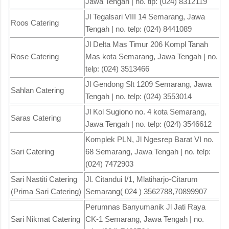
Jawa Tengah | no. tlp: (024) 8312119
Jl Tegalsari VIII 14 Semarang, Jawa
Roos Catering
Tengah | no. telp: (024) 8441089
Jl Delta Mas Timur 206 Kompl Tanah
Rose Catering
Mas kota Semarang, Jawa Tengah | no.
telp: (024) 3513466
Jl Gendong Slt 1209 Semarang, Jawa
Sahlan Catering
Tengah | no. telp: (024) 3553014
Jl Kol Sugiono no. 4 kota Semarang,
Saras Catering
Jawa Tengah | no. telp: (024) 3546612
Komplek PLN, Jl Ngesrep Barat VI no.
Sari Catering
68 Semarang, Jawa Tengah | no. telp:
(024) 7472903
Sari Nastiti Catering
Jl. Citandui I/1, Mlatiharjo-Citarum
(Prima Sari Catering)
Semarang( 024 ) 3562788,70899907
Perumnas Banyumanik Jl Jati Raya
Sari Nikmat Catering
CK-1 Semarang, Jawa Tengah | no.