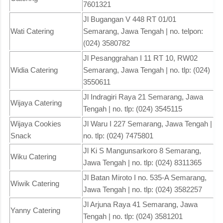
7601321
Jl Bugangan V 448 RT 01/01
Wati Catering
Semarang, Jawa Tengah | no. telpon:
(024) 3580782
Jl Pesanggrahan I 11 RT 10, RW02
Widia Catering
Semarang, Jawa Tengah | no. tlp: (024)
3550611
Jl Indragiri Raya 21 Semarang, Jawa
Wijaya Catering
Tengah | no. tlp: (024) 3545115
Wijaya Cookies
Jl Waru I 227 Semarang, Jawa Tengah |
Snack
no. tlp: (024) 7475801
Jl Ki S Mangunsarkoro 8 Semarang,
Wiku Catering
Jawa Tengah | no. tlp: (024) 8311365
Jl Batan Miroto I no. 535-A Semarang,
Wiwik Catering
Jawa Tengah | no. tlp: (024) 3582257
Jl Arjuna Raya 41 Semarang, Jawa
Yanny Catering
Tengah | no. tlp: (024) 3581201