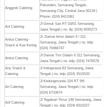
Pekunden, Semarang Tengah,
Anggrek Catering
Semarang City, Central Java 50134 |
Phone: (024) 8413361
Jl Genuk Sari RT 03/01 Semarang,
Ani Catering
Jawa Tengah | no. tlp: (024) 6595273
Jl. Damar timur dalam II / 311
Anisa Catering -
Semarang, Jawa Tengah | no. telp:
Snack & Kue Kering
(024) 70466747
Jl Damar Tmr Dalam II 311 Semarang,
Anisa Catering
Jawa Tengah | no. telp: (024) 7476578
Any Snack &
Jl Indraprasta 83 Semarang, Jawa
Catering
Tengah | no. telp: (024) 3515520
Jl Kedungmundu 104 RT 9/6
Ari Catering
Semarang, Jawa Tengah | no. telp:
(024) 6733674
Jl Tegalsari Timur 148 Semarang, Jawa
Arif Catering
Tengah | no. telp: (024) 8310227