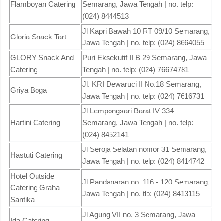
Flamboyan Catering
Semarang, Jawa Tengah | no. telp:
(024) 8444513
Jl Kapri Bawah 10 RT 09/10 Semarang,
Gloria Snack Tart
Jawa Tengah | no. telp: (024) 8664055
GLORY Snack And
Puri Eksekutif II B 29 Semarang, Jawa
Catering
Tengah | no. telp: (024) 76674781
Jl. KRI Dewaruci II No.18 Semarang,
Griya Boga
Jawa Tengah | no. telp: (024) 7616731
Jl Lempongsari Barat IV 334
Hartini Catering
Semarang, Jawa Tengah | no. telp:
(024) 8452141
Jl Seroja Selatan nomor 31 Semarang,
Hastuti Catering
Jawa Tengah | no. telp: (024) 8414742
Hotel Outside
Jl Pandanaran no. 116 - 120 Semarang,
Catering Graha
Jawa Tengah | no. tlp: (024) 8413115
Santika
Jl Agung VII no. 3 Semarang, Jawa
Ida Catering