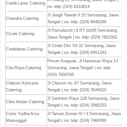
Candi Laras Catering
no. telp: (024) 8310814
Jl Jangli Tlawah II 25 Semarang, Jawa
Chandra Catering
Tengah | no. telp: (024) 8448396
Jl Pamularsih I 6 RT 02/09 Semarang,
Ciciek Catering
Jawa Tengah | no. telp: (024) 7601562
Jl Cinde Dlm VII 32 Semarang, Jawa
Cindelaras Catering
Tengah | no. telp: (024) 8451243
Perum Krapyak, Jl Hanoman Raya 13
Cita Rasa Catering
Semarang, Jawa Tengah | no. telp:
(024) 7600765
Citarum Kencana
Jl Citarum no. 67 Semarang, Jawa
Catering
Tengah | no. telp: (024) 3544020
Jl Saninten Raya 128 Semarang, Jawa
Citra Wulan Catering
Tengah | no. telp: (024) 3566253
Conic Yudha Arsa
Jl Taman Durian IV / 3 Semarang, Jawa
Manunggal
Tengah | no. telp: (024) 7460990