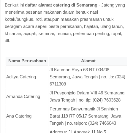
Berikut ini
daftar alamat catering di Semarang
- Jateng yang
menerima pesanan makanan dalam bentuk nasi
kotak/bungkus, roti, ataupun masakan prasmanan untuk
beragam acara seperi pesta pernikahan, hajatan, ulang tahun,
khitanan, aqiqah, seminar, reunian, pertemuan penting, rapat,
dll.
Nama Perusahaan
Alamat
Jl Kauman Raya 63 RT 004/08
Aditya Catering
Semarang, Jawa Tengah | no. tlp: (024)
6711308
Jl Pusponjolo Dalam VIII 46 Semarang,
Amanda Catering
Jawa Tengah | no. tlp: (024) 7603628
Perumnas Banyumanik Jl Saninten
Ana Catering
Barat 119 RT 05/17 Semarang, Jawa
Tengah | no. telpon: (024) 7466043
Address: Jl. Anggrek 11 No.5,