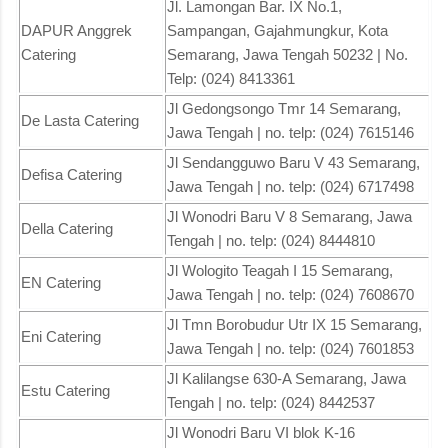
Jl. Lamongan Bar. IX No.1,
DAPUR Anggrek
Sampangan, Gajahmungkur, Kota
Catering
Semarang, Jawa Tengah 50232 | No.
Telp: (024) 8413361
Jl Gedongsongo Tmr 14 Semarang,
De Lasta Catering
Jawa Tengah | no. telp: (024) 7615146
Jl Sendangguwo Baru V 43 Semarang,
Defisa Catering
Jawa Tengah | no. telp: (024) 6717498
Jl Wonodri Baru V 8 Semarang, Jawa
Della Catering
Tengah | no. telp: (024) 8444810
Jl Wologito Teagah I 15 Semarang,
EN Catering
Jawa Tengah | no. telp: (024) 7608670
Jl Tmn Borobudur Utr IX 15 Semarang,
Eni Catering
Jawa Tengah | no. telp: (024) 7601853
Jl Kalilangse 630-A Semarang, Jawa
Estu Catering
Tengah | no. telp: (024) 8442537
Jl Wonodri Baru VI blok K-16