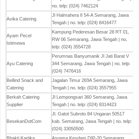
no. telp: (024) 7462124
Jl Halmahera II 54-A Semarang, Jawa
Avika Catering
Tengah | no. telp: (024) 8416477
Kampung Pederesan Besar 28 RT 01,
Ayam Pecel
RW 06 Semarang, Jawa Tengah | no.
Istimewa
telp: (024) 3554728
Perumnas Banyumanik Jl Jati Barat V
Ayu Catering
344 Semarang, Jawa Tengah | no. telp:
(024) 7476416
Bellind Snack and
Jagalan Timur 269A Semarang, Jawa
Catering
Tengah | no. telp: (024) 3557955
Berkah Catering
Jl Lempongsari 360 Semarang, Jawa
Supplier
Tengah | no. telp: (024) 8314423
Jl. Gatot Subroto 84 Ungaran 50517
BesekanDotCom
kab. Semarang, Jawa Tengah | no. telp:
(024) 33050500
Bhakti Kartika
Asrama Kesdam DIP-20 Semarang,