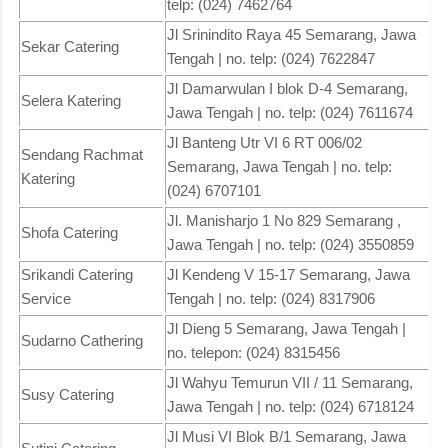
telp: (024) 7462764
Jl Srinindito Raya 45 Semarang, Jawa
Sekar Catering
Tengah | no. telp: (024) 7622847
Jl Damarwulan I blok D-4 Semarang,
Selera Katering
Jawa Tengah | no. telp: (024) 7611674
Jl Banteng Utr VI 6 RT 006/02
Sendang Rachmat
Semarang, Jawa Tengah | no. telp:
Katering
(024) 6707101
Jl. Manisharjo 1 No 829 Semarang ,
Shofa Catering
Jawa Tengah | no. telp: (024) 3550859
Srikandi Catering
Jl Kendeng V 15-17 Semarang, Jawa
Service
Tengah | no. telp: (024) 8317906
Jl Dieng 5 Semarang, Jawa Tengah |
Sudarno Cathering
no. telepon: (024) 8315456
Jl Wahyu Temurun VII / 11 Semarang,
Susy Catering
Jawa Tengah | no. telp: (024) 6718124
Jl Musi VI Blok B/1 Semarang, Jawa