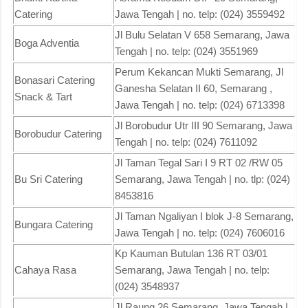
Catering
Jawa Tengah | no. telp: (024) 3559492
Jl Bulu Selatan V 658 Semarang, Jawa
Boga Adventia
Tengah | no. telp: (024) 3551969
Perum Kekancan Mukti Semarang, Jl
Bonasari Catering
Ganesha Selatan II 60, Semarang ,
Snack & Tart
Jawa Tengah | no. telp: (024) 6713398
Jl Borobudur Utr III 90 Semarang, Jawa
Borobudur Catering
Tengah | no. telp: (024) 7611092
Jl Taman Tegal Sari I 9 RT 02 /RW 05
Bu Sri Catering
Semarang, Jawa Tengah | no. tlp: (024)
8453816
Jl Taman Ngaliyan I blok J-8 Semarang,
Bungara Catering
Jawa Tengah | no. telp: (024) 7606016
Kp Kauman Butulan 136 RT 03/01
Cahaya Rasa
Semarang, Jawa Tengah | no. telp:
(024) 3548937
Jl Raung 26 Semarang, Jawa Tengah |