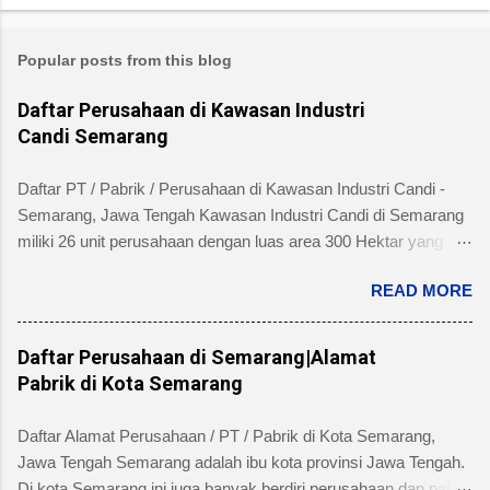
Popular posts from this blog
Daftar Perusahaan di Kawasan Industri
Candi Semarang
Daftar PT / Pabrik / Perusahaan di Kawasan Industri Candi -
Semarang, Jawa Tengah Kawasan Industri Candi di Semarang
miliki 26 unit perusahaan dengan luas area 300 Hektar yang
telah dibangun 240 hektar yang terletak di Kelurahan Ngaliyan
READ MORE
Kecamatan Ngaliyan dan memiliki fasilitas tanah yang siap
dibangun , jalan 20 s/d 30 meter, green belt, listrik , telepon , air,
security service dan memiliki kemudahan atau keuntungan
Daftar Perusahaan di Semarang|Alamat
bebas banjir dan ideal untuk industri menengah dan besar untuk
Pabrik di Kota Semarang
alamat pengelola berada di Jl. Tambakaji II No. 7 Semarang
Kota Semarang, Provinsi Jawa Tengah dengan nomor Telepon
Daftar Alamat Perusahaan / PT / Pabrik di Kota Semarang,
atau Fax (024) 7602345, (024)7607651. Berikut ini daftar
Jawa Tengah Semarang adalah ibu kota provinsi Jawa Tengah.
Perusahaan di Kawasan Industri Candi Semarang disertai
Di kota Semarang ini juga banyak berdiri perusahaan dan pabrik