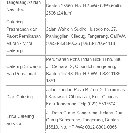
Tangerang Azidan
Banten 15560. No. HP-WA: 0859-6040-
Nasi Box
2506 (24 jam)
Catering
Prasmanan dan
Jalan Wahidin Sudiro Husodo no. 27,
Paket Pernikahan
Paninggilan, Ciledug, Tangerang. Call/WA
Murah - Mitra
: 0858-8383-0025 | 0813-1706-4413
Catering
Perumahan Poris Indah Blok H no. 380,
Catering Siliwangi
Jl. Cemara IX, Cipondoh Tangerang,
Sari Poris Indah
Banten 15148. No. HP-WA: 0822-1136-
1851
Jalan Pandan Raya B.2 no. 2, Perumnas
Dian Catering
I Karawaci, Cibodasari, Kec. Cibodas,
Kota Tangerang. Telp (021) 5537604
Jl. Desa Curug Sangereng, Kelapa Dua,
Erica Catering
Curug Sangereng, Tangerang, Banten
Service
15810. No. HP-WA: 0812-8801-0866