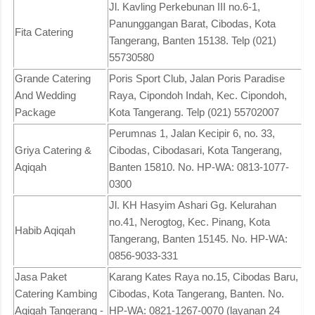
Jl. Kavling Perkebunan III no.6-1,
Panunggangan Barat, Cibodas, Kota
Fita Catering
Tangerang, Banten 15138. Telp (021)
55730580
Grande Catering
Poris Sport Club, Jalan Poris Paradise
And Wedding
Raya, Cipondoh Indah, Kec. Cipondoh,
Package
Kota Tangerang. Telp (021) 55702007
Perumnas 1, Jalan Kecipir 6, no. 33,
Griya Catering &
Cibodas, Cibodasari, Kota Tangerang,
Aqiqah
Banten 15810. No. HP-WA: 0813-1077-
0300
Jl. KH Hasyim Ashari Gg. Kelurahan
no.41, Nerogtog, Kec. Pinang, Kota
Habib Aqiqah
Tangerang, Banten 15145. No. HP-WA:
0856-9033-331
Jasa Paket
Karang Kates Raya no.15, Cibodas Baru,
Catering Kambing
Cibodas, Kota Tangerang, Banten. No.
Aqiqah Tangerang -
HP-WA: 0821-1267-0070 (layanan 24