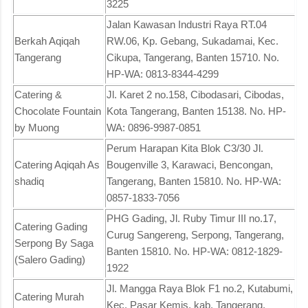
3225
Jalan Kawasan Industri Raya RT.04
Berkah Aqiqah
RW.06, Kp. Gebang, Sukadamai, Kec.
Tangerang
Cikupa, Tangerang, Banten 15710. No.
HP-WA: 0813-8344-4299
Catering &
Jl. Karet 2 no.158, Cibodasari, Cibodas,
Chocolate Fountain
Kota Tangerang, Banten 15138. No. HP-
by Muong
WA: 0896-9987-0851
Perum Harapan Kita Blok C3/30 Jl.
Catering Aqiqah As
Bougenville 3, Karawaci, Bencongan,
shadiq
Tangerang, Banten 15810. No. HP-WA:
0857-1833-7056
PHG Gading, Jl. Ruby Timur III no.17,
Catering Gading
Curug Sangereng, Serpong, Tangerang,
Serpong By Saga
Banten 15810. No. HP-WA: 0812-1829-
(Salero Gading)
1922
Jl. Mangga Raya Blok F1 no.2, Kutabumi,
Catering Murah
Kec. Pasar Kemis, kab. Tangerang,