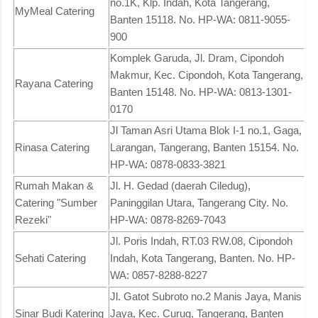
no.1K, Klp. Indah, Kota Tangerang,
MyMeal Catering
Banten 15118. No. HP-WA: 0811-9055-
900
Komplek Garuda, Jl. Dram, Cipondoh
Makmur, Kec. Cipondoh, Kota Tangerang,
Rayana Catering
Banten 15148. No. HP-WA: 0813-1301-
0170
Jl Taman Asri Utama Blok I-1 no.1, Gaga,
Rinasa Catering
Larangan, Tangerang, Banten 15154. No.
HP-WA: 0878-0833-3821
Rumah Makan &
Jl. H. Gedad (daerah Ciledug),
Catering "Sumber
Paninggilan Utara, Tangerang City. No.
Rezeki"
HP-WA: 0878-8269-7043
Jl. Poris Indah, RT.03 RW.08, Cipondoh
Sehati Catering
Indah, Kota Tangerang, Banten. No. HP-
WA: 0857-8288-8227
Jl. Gatot Subroto no.2 Manis Jaya, Manis
Sinar Budi Katering
Jaya, Kec. Curug, Tangerang, Banten