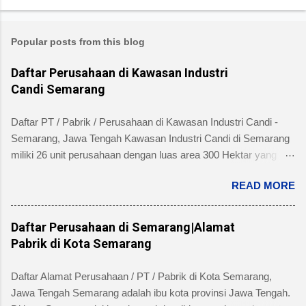
Popular posts from this blog
Daftar Perusahaan di Kawasan Industri
Candi Semarang
Daftar PT / Pabrik / Perusahaan di Kawasan Industri Candi -
Semarang, Jawa Tengah Kawasan Industri Candi di Semarang
miliki 26 unit perusahaan dengan luas area 300 Hektar yang
telah dibangun 240 hektar yang terletak di Kelurahan Ngaliyan
READ MORE
Kecamatan Ngaliyan dan memiliki fasilitas tanah yang siap
dibangun , jalan 20 s/d 30 meter, green belt, listrik , telepon , air,
security service dan memiliki kemudahan atau keuntungan
Daftar Perusahaan di Semarang|Alamat
bebas banjir dan ideal untuk industri menengah dan besar untuk
Pabrik di Kota Semarang
alamat pengelola berada di Jl. Tambakaji II No. 7 Semarang
Kota Semarang, Provinsi Jawa Tengah dengan nomor Telepon
Daftar Alamat Perusahaan / PT / Pabrik di Kota Semarang,
atau Fax (024) 7602345, (024)7607651. Berikut ini daftar
Jawa Tengah Semarang adalah ibu kota provinsi Jawa Tengah.
Perusahaan di Kawasan Industri Candi Semarang disertai