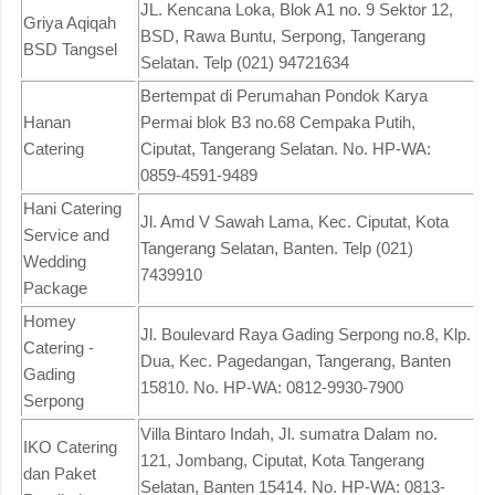
JL. Kencana Loka, Blok A1 no. 9 Sektor 12,
Griya Aqiqah
BSD, Rawa Buntu, Serpong, Tangerang
BSD Tangsel
Selatan. Telp (021) 94721634
Bertempat di Perumahan Pondok Karya
Hanan
Permai blok B3 no.68 Cempaka Putih,
Catering
Ciputat, Tangerang Selatan. No. HP-WA:
0859-4591-9489
Hani Catering
Jl. Amd V Sawah Lama, Kec. Ciputat, Kota
Service and
Tangerang Selatan, Banten. Telp (021)
Wedding
7439910
Package
Homey
Jl. Boulevard Raya Gading Serpong no.8, Klp.
Catering -
Dua, Kec. Pagedangan, Tangerang, Banten
Gading
15810. No. HP-WA: 0812-9930-7900
Serpong
Villa Bintaro Indah, Jl. sumatra Dalam no.
IKO Catering
121, Jombang, Ciputat, Kota Tangerang
dan Paket
Selatan, Banten 15414. No. HP-WA: 0813-