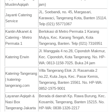
MuslimAqiqah
jam)
JL. Soebandi, no. 45, Margasari,
Jayanti Catering
Karawaci, Tangerang Kota, Banten 15114.
Service
Telp (021) 55771067
Kantin Alkanet &
Berlokasi di Metro Permata 1 Karang
Catering - Metro
Mulya, Kec. Karang Tengah, Kota
Permata 1
Tangerang, Banten. Telp (021) 7316951
Jl. Manggala 4 no.28, Cipondoh Makmur,
Katering Erwin
Kec. Cipondoh, Kota Tangerang. No. HP-
WA: 0813-1158-7025. Buka 24 jam
Villa Tangerang Elok Jl. Rasamala 2
Katering-Tangerang
no.22, Kuta Jaya, Kec. Pasar Kemis,
| katering-
Tangerang, Banten 15561. No. HP-WA:
tangerang.com
0852-1975-9001
Layanan Aqiqah &
Berada di daerah Kp. Rawa Burung, Kec.
Nasi Box
Kosambi, Tangerang, Banten 15215. No.
Tangerang-Jakarta
HP-WA: 0838-1326-2217