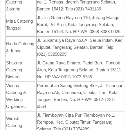
Catering -
no. 1, Rengas, daerah Tangerang Selatan,
Jakarta
Banten 15412. Telp (021) 7431186
Jl. Ji'in Gatong Raya no.110, Jurang Mangu
Mitra Catering
Barat, Pd. Aren, Kota Tangerang Selatan,
Tangsel
Banten 15154. No. HP-WA: 0858-8383-0025
Jl. Sukamulya Raya no.6A, Serua Indah, Kec.
Ninda Catering
Ciputat, Tangerang Selatan, Banten. Telp
& Tenda
(021) 93250299
Shakura
Jl. Graha Raya Bintaro, Parigi Baru, Pondok
Catering
Aren, Kota Tangerang Selatan, Banten 15111.
Bintaro
No. HP-WA: 0813-1073-5785
Vienna
Perumahan Saung Gintung Blok, Jl. Pisangan
Catering &
Raya no.A5, Cireundeu, Ciputat Tmr., Kota
Wedding
Tangsel, Banten. No. HP-WA: 0812-1221-
Organizer.
9564
Jl. Flamboyan Citra Puri Flamboyan no.1,
Wirasti
Rempoa, Kec. Ciputat Timur, Tangerang
Catering
Selatan. Telp (021) 7374289