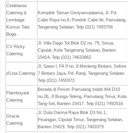
Cindelaras
Catering &
Komplek Taman Geriyamulatama, Jl. Pd.
Lembaga
Cabe Raya no.8, Pondok Cabe Ilir, Pamulang,
Kursus Tata
Tangerang Selatan. Telp (021) 7493756
Boga
Jl. Villa Dago Tol Blok D2 no. 79, Serua,
CV Rizky
Ciputat, Kota Tangerang Selatan, Banten
Catering
15414. Telp (021) 74633862
Jl. Sawo I, FA 9 no. 8 Menteng Bintaro, Sektor
d'Lina Catering
7 Bintaro Jaya, Pd. Ranji, Tangerang Selatan.
Telp (021) 7455972
Berada di Perum Pamulang Indah MA D10
Flamboyant
no.26, Jl Bunga Teleng, Pamulang Timur, Kota
Catering
Tang-Sel, Banten 15417. Telp (021) 7492516
Jl. Duta Darma Raya Blok D3 No 1,
Gracia
Pisangan, Ciputat Timur, Tangerang Selatan,
Catering
Banten 15419. Telp (021) 7403379