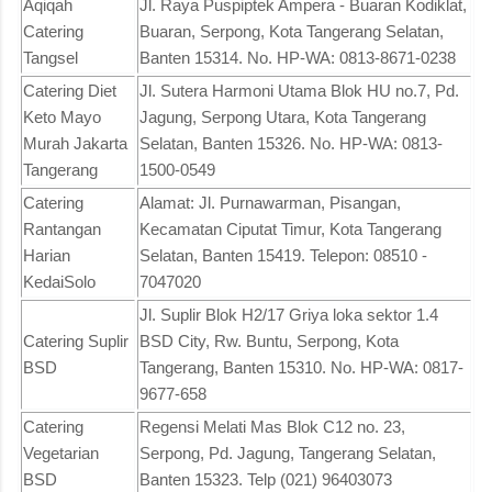
Aqiqah
Jl. Raya Puspiptek Ampera - Buaran Kodiklat,
Catering
Buaran, Serpong, Kota Tangerang Selatan,
Tangsel
Banten 15314. No. HP-WA: 0813-8671-0238
Catering Diet
Jl. Sutera Harmoni Utama Blok HU no.7, Pd.
Keto Mayo
Jagung, Serpong Utara, Kota Tangerang
Murah Jakarta
Selatan, Banten 15326. No. HP-WA: 0813-
Tangerang
1500-0549
Catering
Alamat: Jl. Purnawarman, Pisangan,
Rantangan
Kecamatan Ciputat Timur, Kota Tangerang
Harian
Selatan, Banten 15419. Telepon: 08510 -
KedaiSolo
7047020
Jl. Suplir Blok H2/17 Griya loka sektor 1.4
Catering Suplir
BSD City, Rw. Buntu, Serpong, Kota
BSD
Tangerang, Banten 15310. No. HP-WA: 0817-
9677-658
Catering
Regensi Melati Mas Blok C12 no. 23,
Vegetarian
Serpong, Pd. Jagung, Tangerang Selatan,
BSD
Banten 15323. Telp (021) 96403073