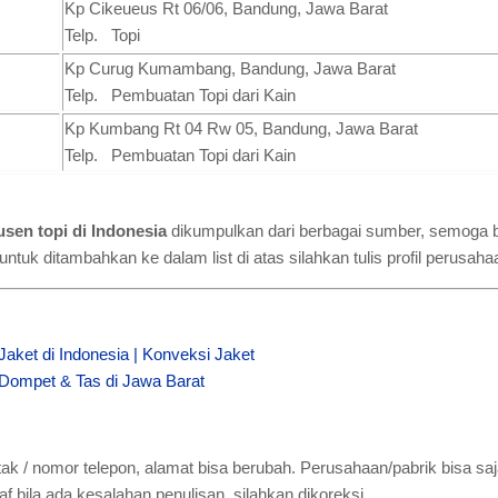
Kp Cikeueus Rt 06/06, Bandung, Jawa Barat
Telp. Topi
Kp Curug Kumambang, Bandung, Jawa Barat
Telp. Pembuatan Topi dari Kain
Kp Kumbang Rt 04 Rw 05, Bandung, Jawa Barat
Telp. Pembuatan Topi dari Kain
usen topi di Indonesia
dikumpulkan dari berbagai sumber, semoga b
ntuk ditambahkan ke dalam list di atas silahkan tulis profil perusah
Jaket di Indonesia | Konveksi Jaket
 Dompet & Tas di Jawa Barat
tak / nomor telepon, alamat bisa berubah. Perusahaan/pabrik bisa saj
 bila ada kesalahan penulisan, silahkan dikoreksi.