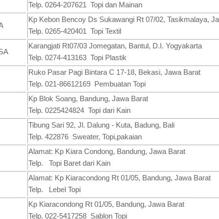
Telp. 0264-207621 Topi dan Mainan
Kp Kebon Bencoy Ds Sukawangi Rt 07/02, Tasikmalaya, J
A
Telp. 0265-420401 Topi Textil
Karangjati Rt07/03 Jomegatan, Bantul, D.I. Yogyakarta
SA
Telp. 0274-413163 Topi Plastik
Ruko Pasar Pagi Bintara C 17-18, Bekasi, Jawa Barat
Telp. 021-86612169 Pembuatan Topi
Kp Blok Soang, Bandung, Jawa Barat
Telp. 0225424824 Topi dari Kain
Tibung Sari 92, Jl. Dalung - Kuta, Badung, Bali
Telp. 422876 Sweater, Topi,pakaian
Alamat: Kp Kiara Condong, Bandung, Jawa Barat
Telp. Topi Baret dari Kain
Alamat: Kp Kiaracondong Rt 01/05, Bandung, Jawa Barat
Telp. Lebel Topi
Kp Kiaracondong Rt 01/05, Bandung, Jawa Barat
Telp. 022-5417258 Sablon Topi