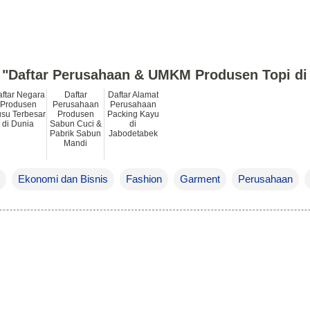
h "Daftar Perusahaan & UMKM Produsen Topi di
ftar Negara
Daftar
Daftar Alamat
Produsen
Perusahaan
Perusahaan
su Terbesar
Produsen
Packing Kayu
di Dunia
Sabun Cuci &
di
Pabrik Sabun
Jabodetabek
Mandi
Ekonomi dan Bisnis
Fashion
Garment
Perusahaan