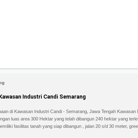
log
 Kawasan Industri Candi Semarang
ahaan di Kawasan Industri Candi - Semarang, Jawa Tengah Kawasan 
engan luas area 300 Hektar yang telah dibangun 240 hektar yang terle
ki fasilitas tanah yang siap dibangun , jalan 20 s/d 30 meter, green bel
iki kemudahan atau keuntungan bebas banjir dan ideal untuk industr