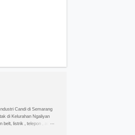
Industri Candi di Semarang
tak di Kelurahan Ngaliyan
t, listrik , telepon , air,
i menengah dan besar untuk