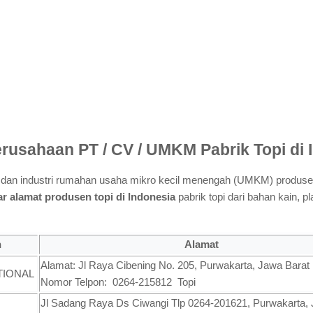
erusahaan PT / CV / UMKM Pabrik Topi di 
) dan industri rumahan usaha mikro kecil menengah (UMKM) produ
ar alamat produsen topi di Indonesia
pabrik topi dari bahan kain, p
n
Alamat
Alamat: Jl Raya Cibening No. 205, Purwakarta, Jawa Barat
TIONAL
Nomor Telpon: 0264-215812 Topi
Jl Sadang Raya Ds Ciwangi Tlp 0264-201621, Purwakarta,