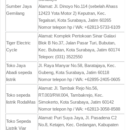
Sumber Jaya
Alamat: Jl. Dinoyo No.114 (sebelah Ahass
Gemilang
12423 Yota Motor 2) Keputran, Kec.
Tegalsari, Kota Surabaya, Jatim 60265
Nomor telepon hp / WA: +62813-5733-6109
Alamat: Komplek Pertokoan Sinar Galaxi
Tiger Electric
Blok B No.37, Jalan Pasar Turi, Bubutan,
Cycle
Kec. Bubutan, Kota Surabaya, Jatim 60174
Telepon: (031) 3522550
Toko Jaya
Jl. Raya Manyar No.58, Baratajaya, Kec.
Abadi sepeda
Gubeng, Kota Surabaya, Jatim 60118
listrik
Nomor telepon hp / WA: +62895-2405-0605
Alamat: Jl. Tambak Rejo No.56,
Toko sepeda
RT.003/RW.004, Tambakrejo, Kec.
listrik RodaMas
Simokerto, Kota Surabaya, Jatim 60142
Nomor telepon hp / WA: +62813-3058-8588
Alamat: Puri Suya Jaya, Jl. Pasadena C2
Toko Sepeda
No.8, Ketajen, Kec. Gedangan, Kabupaten
Listrik Viar