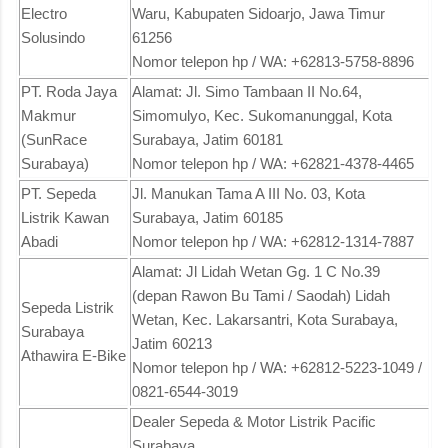
Electro
Waru, Kabupaten Sidoarjo, Jawa Timur
Solusindo
61256
Nomor telepon hp / WA: +62813-5758-8896
PT. Roda Jaya
Alamat: Jl. Simo Tambaan II No.64,
Makmur
Simomulyo, Kec. Sukomanunggal, Kota
(SunRace
Surabaya, Jatim 60181
Surabaya)
Nomor telepon hp / WA: +62821-4378-4465
PT. Sepeda
Jl. Manukan Tama A III No. 03, Kota
Listrik Kawan
Surabaya, Jatim 60185
Abadi
Nomor telepon hp / WA: +62812-1314-7887
Alamat: Jl Lidah Wetan Gg. 1 C No.39
(depan Rawon Bu Tami / Saodah) Lidah
Sepeda Listrik
Wetan, Kec. Lakarsantri, Kota Surabaya,
Surabaya
Jatim 60213
Athawira E-Bike
Nomor telepon hp / WA: +62812-5223-1049 /
0821-6544-3019
Dealer Sepeda & Motor Listrik Pacific
Surabaya