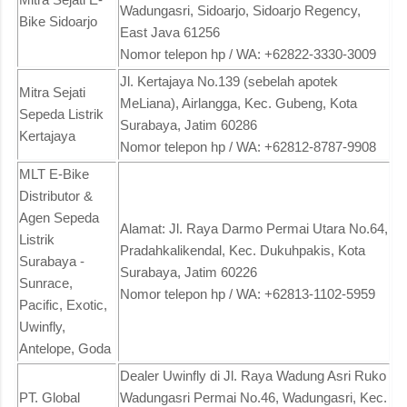
Wadungasri, Sidoarjo, Sidoarjo Regency,
Bike Sidoarjo
East Java 61256
Nomor telepon hp / WA: +62822-3330-3009
Jl. Kertajaya No.139 (sebelah apotek
Mitra Sejati
MeLiana), Airlangga, Kec. Gubeng, Kota
Sepeda Listrik
Surabaya, Jatim 60286
Kertajaya
Nomor telepon hp / WA: +62812-8787-9908
MLT E-Bike
Distributor &
Agen Sepeda
Alamat: Jl. Raya Darmo Permai Utara No.64,
Listrik
Pradahkalikendal, Kec. Dukuhpakis, Kota
Surabaya -
Surabaya, Jatim 60226
Sunrace,
Nomor telepon hp / WA: +62813-1102-5959
Pacific, Exotic,
Uwinfly,
Antelope, Goda
Dealer Uwinfly di Jl. Raya Wadung Asri Ruko
PT. Global
Wadungasri Permai No.46, Wadungasri, Kec.