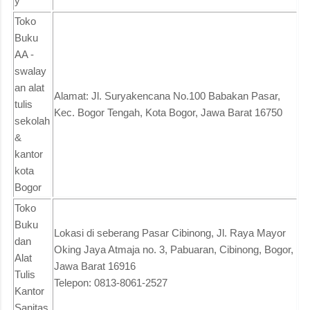
y
Toko
Buku
AA -
swalay
an alat
Alamat: Jl. Suryakencana No.100 Babakan Pasar,
tulis
Kec. Bogor Tengah, Kota Bogor, Jawa Barat 16750
sekolah
&
kantor
kota
Bogor
Toko
Buku
Lokasi di seberang Pasar Cibinong, Jl. Raya Mayor
dan
Oking Jaya Atmaja no. 3, Pabuaran, Cibinong, Bogor,
Alat
Jawa Barat 16916
Tulis
Telepon: 0813-8061-2527
Kantor
Sanitas