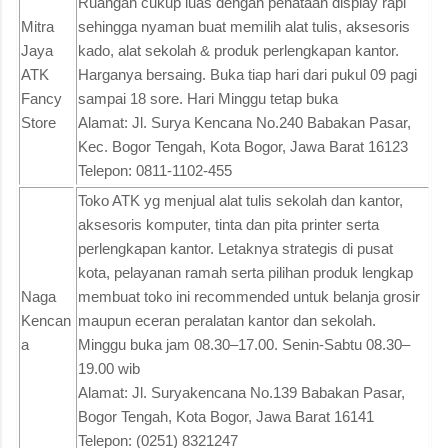
Ruangan cukup luas dengan penataan display rapi
Mitra
sehingga nyaman buat memilih alat tulis, aksesoris
Jaya
kado, alat sekolah & produk perlengkapan kantor.
ATK
Harganya bersaing. Buka tiap hari dari pukul 09 pagi
Fancy
sampai 18 sore. Hari Minggu tetap buka
Store
Alamat: Jl. Surya Kencana No.240 Babakan Pasar,
Kec. Bogor Tengah, Kota Bogor, Jawa Barat 16123
Telepon: 0811-1102-455
Toko ATK yg menjual alat tulis sekolah dan kantor,
aksesoris komputer, tinta dan pita printer serta
perlengkapan kantor. Letaknya strategis di pusat
kota, pelayanan ramah serta pilihan produk lengkap
Naga
membuat toko ini recommended untuk belanja grosir
Kencan
maupun eceran peralatan kantor dan sekolah.
a
Minggu buka jam 08.30–17.00. Senin-Sabtu 08.30–
19.00 wib
Alamat: Jl. Suryakencana No.139 Babakan Pasar,
Bogor Tengah, Kota Bogor, Jawa Barat 16141
Telepon: (0251) 8321247