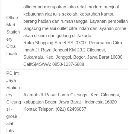
officemart merupakan toko retail modern menjual
kebutuhan alat tulis sekolah, kebutuhan kantor,
Office
barang hadiah dan rumah tangga. Layanan pembelian
Mart
langsung melalui outlet citra indah dan layanan online
Station
akan dikirim dari gudang di Jakarta
ery
Ruko Shopping Street SS. 07/07, Perumahan Citra
Citra
Indah Jl. Raya Jonggol KM 23.2 Cileungsi,
Indah
Sukamaju, Kec. Jonggol, Bogor, Jawa Barat 16830
Call/SMS/WA: 0853-1237-6888
PD Inti
Jaya
Station
ery
Alamat: Jl. Pasar Lama Cileungsi, Kec. Cileungsi,
Cileung
kabupaten Bogor, Jawa Barat - Indonesia 16820
si -
Kontak Telepon: (021) 82496857
grosir
alat
tulis