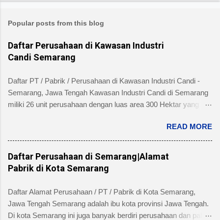
Popular posts from this blog
Daftar Perusahaan di Kawasan Industri
Candi Semarang
Daftar PT / Pabrik / Perusahaan di Kawasan Industri Candi -
Semarang, Jawa Tengah Kawasan Industri Candi di Semarang
miliki 26 unit perusahaan dengan luas area 300 Hektar yang
telah dibangun 240 hektar yang terletak di Kelurahan Ngaliyan
READ MORE
Kecamatan Ngaliyan dan memiliki fasilitas tanah yang siap
dibangun , jalan 20 s/d 30 meter, green belt, listrik , telepon , air,
security service dan memiliki kemudahan atau keuntungan
Daftar Perusahaan di Semarang|Alamat
bebas banjir dan ideal untuk industri menengah dan besar untuk
Pabrik di Kota Semarang
alamat pengelola berada di Jl. Tambakaji II No. 7 Semarang
Kota Semarang, Provinsi Jawa Tengah dengan nomor Telepon
Daftar Alamat Perusahaan / PT / Pabrik di Kota Semarang,
atau Fax (024) 7602345, (024)7607651. Berikut ini daftar
Jawa Tengah Semarang adalah ibu kota provinsi Jawa Tengah.
Perusahaan di Kawasan Industri Candi Semarang disertai
Di kota Semarang ini juga banyak berdiri perusahaan dan pabrik