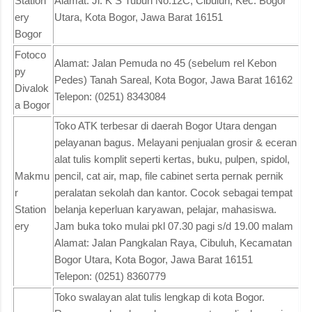
Station
Alamat: Jl. K S Tubun No.12C, Cibuluh, Kec. Bogor
ery
Utara, Kota Bogor, Jawa Barat 16151
Bogor
Fotoco
Alamat: Jalan Pemuda no 45 (sebelum rel Kebon
py
Pedes) Tanah Sareal, Kota Bogor, Jawa Barat 16162
Divalok
Telepon: (0251) 8343084
a Bogor
Toko ATK terbesar di daerah Bogor Utara dengan
pelayanan bagus. Melayani penjualan grosir & eceran
alat tulis komplit seperti kertas, buku, pulpen, spidol,
Makmu
pencil, cat air, map, file cabinet serta pernak pernik
r
peralatan sekolah dan kantor. Cocok sebagai tempat
Station
belanja keperluan karyawan, pelajar, mahasiswa.
ery
Jam buka toko mulai pkl 07.30 pagi s/d 19.00 malam
Alamat: Jalan Pangkalan Raya, Cibuluh, Kecamatan
Bogor Utara, Kota Bogor, Jawa Barat 16151
Telepon: (0251) 8360779
Toko swalayan alat tulis lengkap di kota Bogor.