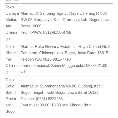
Toko
Cahaya
Alamat: Jl. Simpang Tiga Jl. Raya Ciherang RT 03
Mutiara
RW 05 Margajaya, Kec. Dramaga, kab. Bogor, Jawa
Atk -
Barat 16680
Drama
Telp HP/WA: 0812-8196-8768
ga
Toko
Alamat: Ruko Nirwana Estate, Jl. Raya Cikaret No.2,
Kharis
Pabuaran, Cibinong, kab. Bogor, Jawa Barat 16915
ma
Telepon WA: 0813-8811-7710
Cibinon
Jam operasional: Senin-Minggu pukul 08.00–21.00
g
wib
Toko
Setia
Alamat: Jl. Suryakencana No.86, Gudang, Kec.
Bakti |
Bogor Tengah, Kota Bogor, Jawa Barat 16123
Grosir
Telepon: (0251) 8323263
atk
Jam buka: 09.00–18.30 wib. Minggu libur
Bogor