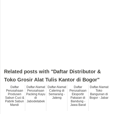
Related posts with "Daftar Distributor &
Toko Grosir Alat Tulis Kantor di Bogor"
Daftar
Daftar Alamat
Daftar Alamat
Daftar
Daftar Alamat
Perusahaan
Perusahaan
Catering di
Perusahaan
Toko
Produsen
Packing Kayu
Semarang -
Eksportir
Bangunan di
Sabun Cuci &
di
Jateng
Pakaian di
Bogor - Jabar
Pabrik Sabun
Jabodetabek
Bandung -
Mandi
Jawa Barat