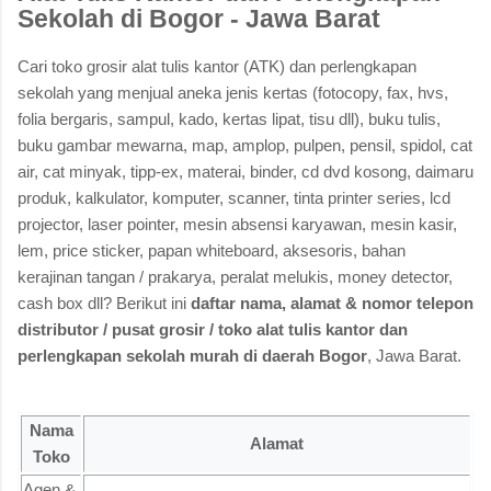
Sekolah di Bogor - Jawa Barat
Cari toko grosir alat tulis kantor (ATK) dan perlengkapan
sekolah yang menjual aneka jenis kertas (fotocopy, fax, hvs,
folia bergaris, sampul, kado, kertas lipat, tisu dll), buku tulis,
buku gambar mewarna, map, amplop, pulpen, pensil, spidol, cat
air, cat minyak, tipp-ex, materai, binder, cd dvd kosong, daimaru
produk, kalkulator, komputer, scanner, tinta printer series, lcd
projector, laser pointer, mesin absensi karyawan, mesin kasir,
lem, price sticker, papan whiteboard, aksesoris, bahan
kerajinan tangan / prakarya, peralat melukis, money detector,
cash box dll? Berikut ini
daftar nama, alamat & nomor telepon
distributor / pusat grosir / toko alat tulis kantor dan
perlengkapan sekolah murah di daerah Bogor
, Jawa Barat.
Nama
Alamat
Toko
Agen &