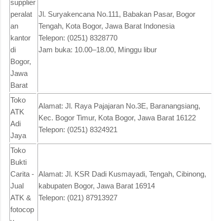
supplier
peralat
Jl. Suryakencana No.111, Babakan Pasar, Bogor
an
Tengah, Kota Bogor, Jawa Barat Indonesia
kantor
Telepon: (0251) 8328770
di
Jam buka: 10.00–18.00, Minggu libur
Bogor,
Jawa
Barat
Toko
Alamat: Jl. Raya Pajajaran No.3E, Baranangsiang,
ATK
Kec. Bogor Timur, Kota Bogor, Jawa Barat 16122
Adi
Telepon: (0251) 8324921
Jaya
Toko
Bukti
Carita -
Alamat: Jl. KSR Dadi Kusmayadi, Tengah, Cibinong,
Jual
kabupaten Bogor, Jawa Barat 16914
ATK &
Telepon: (021) 87913927
fotocop