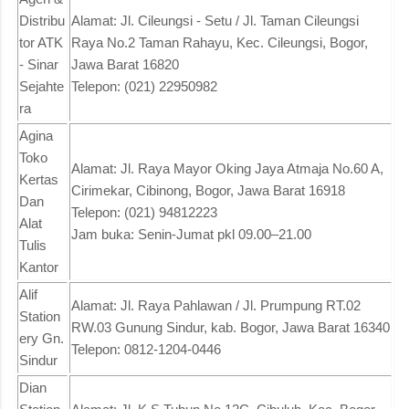
Distribu
Alamat: Jl. Cileungsi - Setu / Jl. Taman Cileungsi
tor ATK
Raya No.2 Taman Rahayu, Kec. Cileungsi, Bogor,
- Sinar
Jawa Barat 16820
Sejahte
Telepon: (021) 22950982
ra
Agina
Toko
Alamat: Jl. Raya Mayor Oking Jaya Atmaja No.60 A,
Kertas
Cirimekar, Cibinong, Bogor, Jawa Barat 16918
Dan
Telepon: (021) 94812223
Alat
Jam buka: Senin-Jumat pkl 09.00–21.00
Tulis
Kantor
Alif
Alamat: Jl. Raya Pahlawan / Jl. Prumpung RT.02
Station
RW.03 Gunung Sindur, kab. Bogor, Jawa Barat 16340
ery Gn.
Telepon: 0812-1204-0446
Sindur
Dian