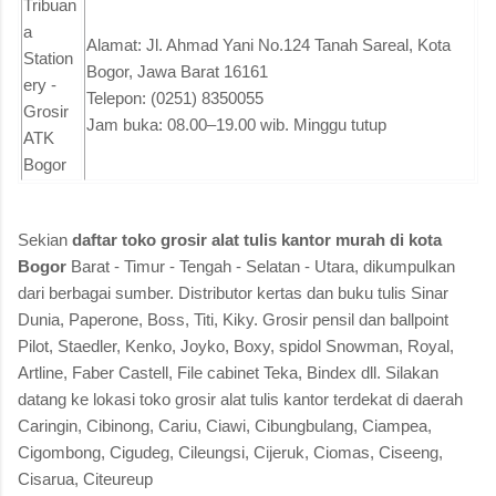
Tribuan
a
Alamat: Jl. Ahmad Yani No.124 Tanah Sareal, Kota
Station
Bogor, Jawa Barat 16161
ery -
Telepon: (0251) 8350055
Grosir
Jam buka: 08.00–19.00 wib. Minggu tutup
ATK
Bogor
Sekian
daftar toko grosir alat tulis kantor murah di kota
Bogor
Barat - Timur - Tengah - Selatan - Utara, dikumpulkan
dari berbagai sumber. Distributor kertas dan buku tulis Sinar
Dunia, Paperone, Boss, Titi, Kiky. Grosir pensil dan ballpoint
Pilot, Staedler, Kenko, Joyko, Boxy, spidol Snowman, Royal,
Artline, Faber Castell, File cabinet Teka, Bindex dll. Silakan
datang ke lokasi toko grosir alat tulis kantor terdekat di daerah
Caringin, Cibinong, Cariu, Ciawi, Cibungbulang, Ciampea,
Cigombong, Cigudeg, Cileungsi, Cijeruk, Ciomas, Ciseeng,
Cisarua, Citeureup