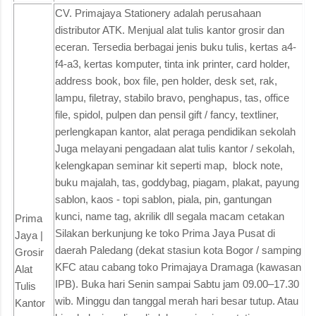
CV. Primajaya Stationery adalah perusahaan
distributor ATK. Menjual alat tulis kantor grosir dan
eceran. Tersedia berbagai jenis buku tulis, kertas a4-
f4-a3, kertas komputer, tinta ink printer, card holder,
address book, box file, pen holder, desk set, rak,
lampu, filetray, stabilo bravo, penghapus, tas, office
file, spidol, pulpen dan pensil gift / fancy, textliner,
perlengkapan kantor, alat peraga pendidikan sekolah
Juga melayani pengadaan alat tulis kantor / sekolah,
kelengkapan seminar kit seperti map, block note,
buku majalah, tas, goddybag, piagam, plakat, payung
sablon, kaos - topi sablon, piala, pin, gantungan
kunci, name tag, akrilik dll segala macam cetakan
Prima
Silakan berkunjung ke toko Prima Jaya Pusat di
Jaya |
daerah Paledang (dekat stasiun kota Bogor / samping
Grosir
KFC atau cabang toko Primajaya Dramaga (kawasan
Alat
IPB). Buka hari Senin sampai Sabtu jam 09.00–17.30
Tulis
wib. Minggu dan tanggal merah hari besar tutup. Atau
Kantor