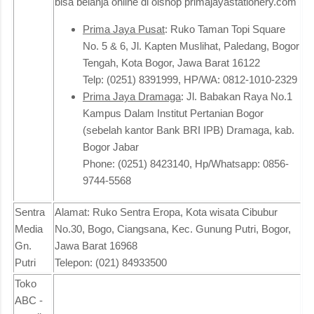
bisa belanja online di olshop primajayastationery.com
Prima Jaya Pusat
: Ruko Taman Topi Square
No. 5 & 6, Jl. Kapten Muslihat, Paledang, Bogor
Tengah, Kota Bogor, Jawa Barat 16122
Telp: (0251) 8391999, HP/WA: 0812-1010-2329
Prima Jaya Dramaga
: Jl. Babakan Raya No.1
Kampus Dalam Institut Pertanian Bogor
(sebelah kantor Bank BRI IPB) Dramaga, kab.
Bogor Jabar
Phone: (0251) 8423140, Hp/Whatsapp: 0856-
9744-5568
Sentra
Alamat: Ruko Sentra Eropa, Kota wisata Cibubur
Media
No.30, Bogo, Ciangsana, Kec. Gunung Putri, Bogor,
Gn.
Jawa Barat 16968
Putri
Telepon: (021) 84933500
Toko
ABC -