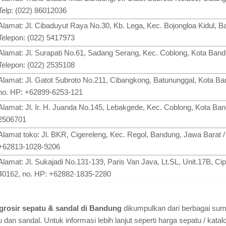
Telp: (022) 86012036
Alamat: Jl. Cibaduyut Raya No.30, Kb. Lega, Kec. Bojongloa Kidul, 
Telepon: (022) 5417973
Alamat: Jl. Surapati No.61, Sadang Serang, Kec. Coblong, Kota Ban
Telepon: (022) 2535108
Alamat: Jl. Gatot Subroto No.211, Cibangkong, Batununggal, Kota B
no. HP: +62899-6253-121
Alamat: Jl. Ir. H. Juanda No.145, Lebakgede, Kec. Coblong, Kota Ban
2506701
Alamat toko: Jl. BKR, Cigereleng, Kec. Regol, Bandung, Jawa Barat 
+62813-1028-9206
Alamat: Jl. Sukajadi No.131-139, Paris Van Java, Lt.SL, Unit.17B, C
40162, no. HP: +62882-1835-2280
 grosir sepatu & sandal di Bandung
dikumpulkan dari berbagai su
tu dan sandal. Untuk informasi lebih lanjut seperti harga sepatu / kata