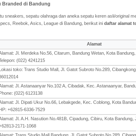
tu Branded di Bandung
u sneakers, sepatu olahraga dan aneka sepatu keren asli/original mer
ecs, Reebok, Asics, League di Bandung, berikut ini
daftar alamat 
Alamat
Alamat: Jl. Merdeka No.56, Citarum, Bandung Wetan, Kota Bandung,
Telepon: (022) 4241215
Lokasi toko: Trans Studio Mall, Jl. Gatot Subroto No.289, Cibangkong
86012014
Alamat: Jl. Astanaanyar No.102 A, Cibadak, Kec. Astanaanyar, Band
Phone: (022) 6123138
Alamat: Jl. Dipati Ukur No.66, Lebakgede, Kec. Coblong, Kota Bandu
HP: +62815-6336-7529
Alamat: Jl. A.H. Nasution No.481B, Cipadung, Cibiru, Kota Bandung,
+62813-2171-1068
Alamat: Trans Studio Mall Bandung, Jl. Gatot Subroto No.289, Ciba