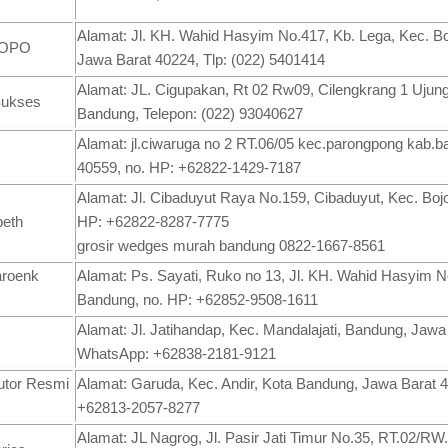
Alamat: Jl. KH. Wahid Hasyim No.417, Kb. Lega, Kec. Bo
 KOPO
Jawa Barat 40224, Tlp: (022) 5401414
Alamat: JL. Cigupakan, Rt 02 Rw09, Cilengkrang 1 Ujung
Sukses
Bandung, Telepon: (022) 93040627
Alamat: jl.ciwaruga no 2 RT.06/05 kec.parongpong kab.b
40559, no. HP: +62822-1429-7187
Alamat: Jl. Cibaduyut Raya No.159, Cibaduyut, Kec. Bojo
beth
HP: +62822-8287-7775
grosir wedges murah bandung 0822-1667-8561
aroenk
Alamat: Ps. Sayati, Ruko no 13, Jl. KH. Wahid Hasyim N
Bandung, no. HP: +62852-9508-1611
Alamat: Jl. Jatihandap, Kec. Mandalajati, Bandung, Jawa
WhatsApp: +62838-2181-9121
butor Resmi
Alamat: Garuda, Kec. Andir, Kota Bandung, Jawa Barat
+62813-2057-8277
Alamat: JL Nagrog, Jl. Pasir Jati Timur No.35, RT.02/RW.0