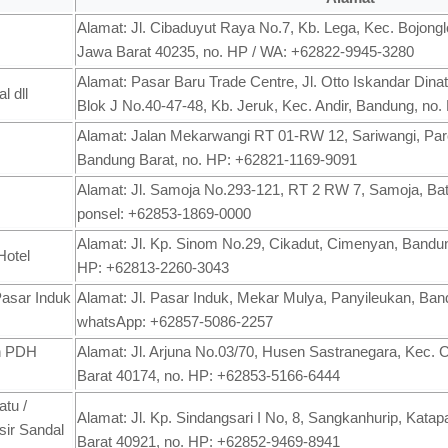
Alamat: Jl. Cibaduyut Raya No.7, Kb. Lega, Kec. Bojongl
Jawa Barat 40235, no. HP / WA: +62822-9945-3280
Alamat: Pasar Baru Trade Centre, Jl. Otto Iskandar Dinat
l dll
Blok J No.40-47-48, Kb. Jeruk, Kec. Andir, Bandung, no
Alamat: Jalan Mekarwangi RT 01-RW 12, Sariwangi, Pa
Bandung Barat, no. HP: +62821-1169-9091
Alamat: Jl. Samoja No.293-121, RT 2 RW 7, Samoja, Bat
ponsel: +62853-1869-0000
Alamat: Jl. Kp. Sinom No.29, Cikadut, Cimenyan, Bandu
Hotel
HP: +62813-2260-3043
sar Induk
Alamat: Jl. Pasar Induk, Mekar Mulya, Panyileukan, Ban
whatsApp: +62857-5086-2257
an PDH
Alamat: Jl. Arjuna No.03/70, Husen Sastranegara, Kec.
Barat 40174, no. HP: +62853-5166-6444
tu /
Alamat: Jl. Kp. Sindangsari I No, 8, Sangkanhurip, Kat
sir Sandal
Barat 40921, no. HP: +62852-9469-8941