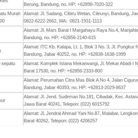
ries
Berung, Bandung, no. HP: +62898-7020-322
patu Murah
Alamat: Jl. Sadang, Cibiru Wetan, Cileunyi, Bandung, Ja
500
0822-6222-2662, WA: 0821-1931-1113
Alamat: Jl. Mars Barat I Margahayu Raya No.4, Manjahl
Bandung, no. HP: +62856-2140-615
Alamat: ITC Kb. Kalapa, Lt. 1, Blok 3 No. 3, Jl. Pungkur 
g
Bandung, Jabar 40252, no. HP: +62838-1638-1999
 sepatu
Alamat: Komplek Istana Mekarwangi, Jl. Mekar Abadi I 
Barat 17530, no. HP: +62856-2333-800
Alamat: Perumahan Citra Mas Blok A No 4, Jalan Ciguruw
Bandung, Jabar 40393, no. HP: +62813-2029-8637
Alamat: Jl. Jend. Sudirman No.181, Cibadak, Kec. Asta
sir
Jawa Barat 40241, Telepon: (022) 6015792
Alamat: Jl. Jendral Ahmad Yani No.87, Malabar, Lengko
Barat 40262, Telepon: (022) 4206257