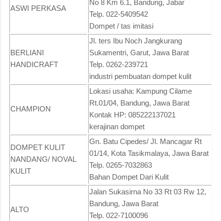
No 8 Km 6.1, Bandung, Jabar
ASWI PERKASA
Telp. 022-5409542
Dompet / tas imitasi
Jl. ters Ibu Noch Jangkurang
BERLIANI
Sukamentri, Garut, Jawa Barat
HANDICRAFT
Telp. 0262-239721
industri pembuatan dompet kulit
Lokasi usaha: Kampung Cilame
Rt.01/04, Bandung, Jawa Barat
CHAMPION
Kontak HP: 085222137021
kerajinan dompet
Gn. Batu Cipedes/ Jl. Mancagar Rt
DOMPET KULIT
01/14, Kota Tasikmalaya, Jawa Barat
NANDANG/ NOVAL
Telp. 0265-7032863
KULIT
Bahan Dompet Dari Kulit
Jalan Sukasirna No 33 Rt 03 Rw 12,
Bandung, Jawa Barat
ALTO
Telp. 022-7100096