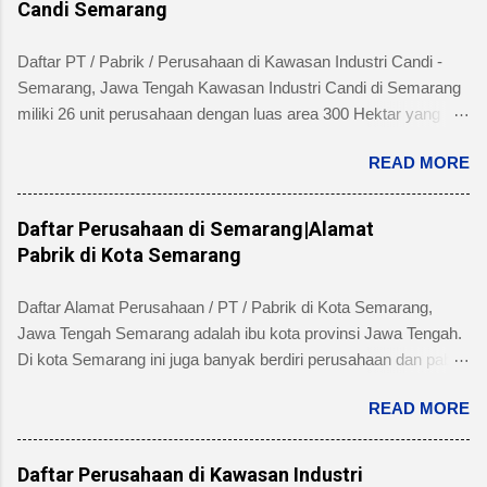
Candi Semarang
Daftar PT / Pabrik / Perusahaan di Kawasan Industri Candi -
Semarang, Jawa Tengah Kawasan Industri Candi di Semarang
miliki 26 unit perusahaan dengan luas area 300 Hektar yang
telah dibangun 240 hektar yang terletak di Kelurahan Ngaliyan
READ MORE
Kecamatan Ngaliyan dan memiliki fasilitas tanah yang siap
dibangun , jalan 20 s/d 30 meter, green belt, listrik , telepon , air,
security service dan memiliki kemudahan atau keuntungan
Daftar Perusahaan di Semarang|Alamat
bebas banjir dan ideal untuk industri menengah dan besar untuk
Pabrik di Kota Semarang
alamat pengelola berada di Jl. Tambakaji II No. 7 Semarang
Kota Semarang, Provinsi Jawa Tengah dengan nomor Telepon
Daftar Alamat Perusahaan / PT / Pabrik di Kota Semarang,
atau Fax (024) 7602345, (024)7607651. Berikut ini daftar
Jawa Tengah Semarang adalah ibu kota provinsi Jawa Tengah.
Perusahaan di Kawasan Industri Candi Semarang disertai
Di kota Semarang ini juga banyak berdiri perusahaan dan pabrik
dengan informasi bidang usaha, alamat lengkap dan nomor
skala besar maupun kecil dari beragam industri seperti
telpon masing-masing perusahaan/pabrik : PT. AMAN INDAH
READ MORE
produsen makanan, minuman, obat-obatan / farmasi, industri
MAKMUR Bidang Usaha: Industri Kertas, Barang dari kertas
manufacture, dan lain sebagainya. Beberapa pabrik di kota
dan Percetakan Negara asal : Indonesia Alamat pabrik :
Semarang yang terkenal diantaranya: pabrik jamu Sidomuncul,
Daftar Perusahaan di Kawasan Industri
Kawasan Industri Candi Gatot Subroto Blok XV / 9 Nga...