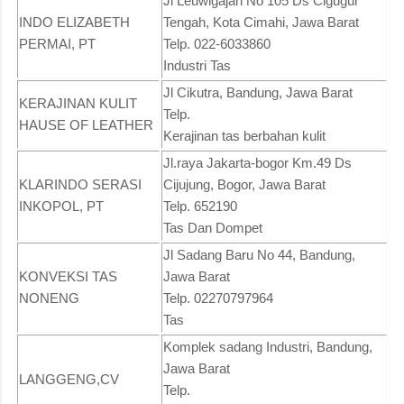
Jl Leuwigajah No 105 Ds Cigugur
INDO ELIZABETH
Tengah, Kota Cimahi, Jawa Barat
PERMAI, PT
Telp. 022-6033860
Industri Tas
Jl Cikutra, Bandung, Jawa Barat
KERAJINAN KULIT
Telp.
HAUSE OF LEATHER
Kerajinan tas berbahan kulit
Jl.raya Jakarta-bogor Km.49 Ds
KLARINDO SERASI
Cijujung, Bogor, Jawa Barat
INKOPOL, PT
Telp. 652190
Tas Dan Dompet
Jl Sadang Baru No 44, Bandung,
KONVEKSI TAS
Jawa Barat
NONENG
Telp. 02270797964
Tas
Komplek sadang Industri, Bandung,
Jawa Barat
LANGGENG,CV
Telp.