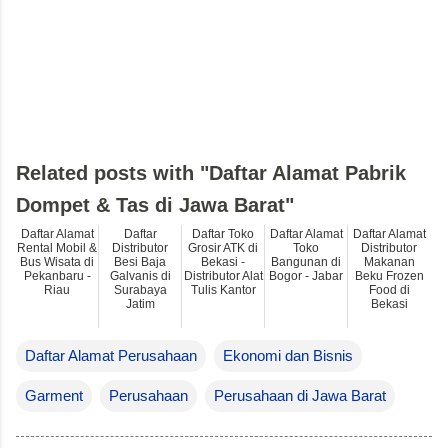
Related posts with "Daftar Alamat Pabrik
Dompet & Tas di Jawa Barat"
Daftar Alamat
Daftar
Daftar Toko
Daftar Alamat
Daftar Alamat
Rental Mobil &
Distributor
Grosir ATK di
Toko
Distributor
Bus Wisata di
Besi Baja
Bekasi -
Bangunan di
Makanan
Pekanbaru -
Galvanis di
Distributor Alat
Bogor - Jabar
Beku Frozen
Riau
Surabaya
Tulis Kantor
Food di
Jatim
Bekasi
Daftar Alamat Perusahaan
Ekonomi dan Bisnis
Garment
Perusahaan
Perusahaan di Jawa Barat