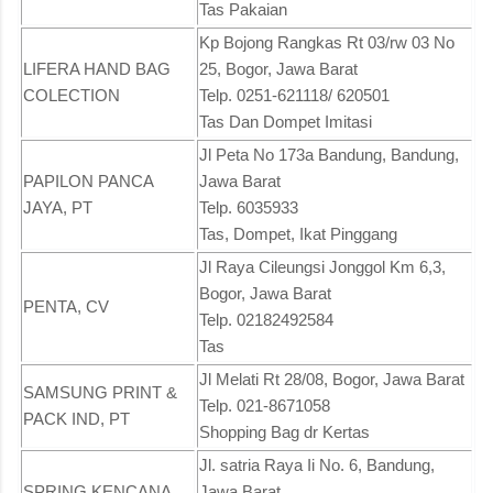
Tas Pakaian
Kp Bojong Rangkas Rt 03/rw 03 No
LIFERA HAND BAG
25, Bogor, Jawa Barat
COLECTION
Telp. 0251-621118/ 620501
Tas Dan Dompet Imitasi
Jl Peta No 173a Bandung, Bandung,
PAPILON PANCA
Jawa Barat
JAYA, PT
Telp. 6035933
Tas, Dompet, Ikat Pinggang
Jl Raya Cileungsi Jonggol Km 6,3,
Bogor, Jawa Barat
PENTA, CV
Telp. 02182492584
Tas
Jl Melati Rt 28/08, Bogor, Jawa Barat
SAMSUNG PRINT &
Telp. 021-8671058
PACK IND, PT
Shopping Bag dr Kertas
Jl. satria Raya Ii No. 6, Bandung,
SPRING KENCANA
Jawa Barat