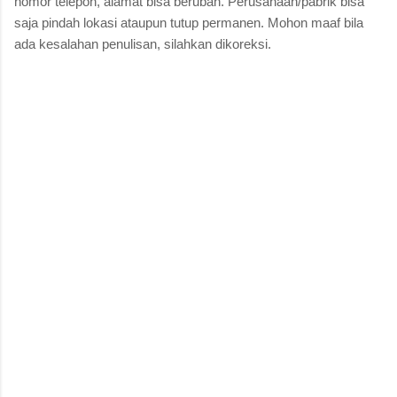
nomor telepon, alamat bisa berubah. Perusahaan/pabrik bisa
saja pindah lokasi ataupun tutup permanen. Mohon maaf bila
ada kesalahan penulisan, silahkan dikoreksi.