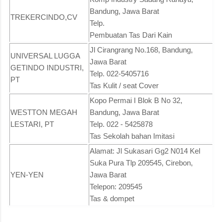
Bandung, Jawa Barat
TREKERCINDO,CV
Telp.
Pembuatan Tas Dari Kain
Jl Cirangrang No.168, Bandung,
UNIVERSAL LUGGA
Jawa Barat
GETINDO INDUSTRI,
Telp. 022-5405716
PT
Tas Kulit / seat Cover
Kopo Permai I Blok B No 32,
WESTTON MEGAH
Bandung, Jawa Barat
LESTARI, PT
Telp. 022 - 5425878
Tas Sekolah bahan Imitasi
Alamat: Jl Sukasari Gg2 N014 Kel
Suka Pura Tlp 209545, Cirebon,
YEN-YEN
Jawa Barat
Telepon: 209545
Tas & dompet