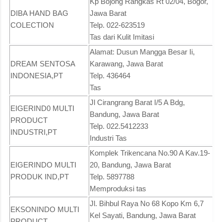
Kp Bojong Rangkas Rt 02/04, Bogor,
DIBA HAND BAG
Jawa Barat
COLECTION
Telp. 022-623519
Tas dari Kulit Imitasi
Alamat: Dusun Mangga Besar Ii,
DREAM SENTOSA
Karawang, Jawa Barat
INDONESIA,PT
Telp. 436464
Tas
Jl Cirangrang Barat I/5 A Bdg,
EIGERIND0 MULTI
Bandung, Jawa Barat
PRODUCT
Telp. 022.5412233
INDUSTRI,PT
Industri Tas
Komplek Trikencana No.90 A Kav.19-
EIGERINDO MULTI
20, Bandung, Jawa Barat
PRODUK IND,PT
Telp. 5897788
Memproduksi tas
Jl. Bihbul Raya No 68 Kopo Km 6,7
EKSONINDO MULTI
Kel Sayati, Bandung, Jawa Barat
PRODUCT