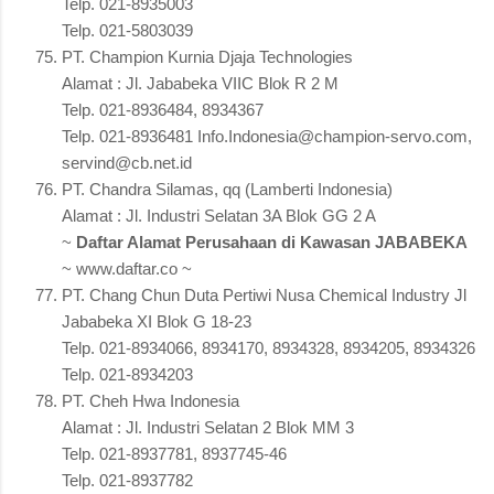
Telp. 021-8935003
Telp. 021-5803039
PT. Champion Kurnia Djaja Technologies
Alamat : Jl. Jababeka VIIC Blok R 2 M
Telp. 021-8936484, 8934367
Telp. 021-8936481 Info.Indonesia@champion-servo.com,
servind@cb.net.id
PT. Chandra Silamas, qq (Lamberti Indonesia)
Alamat : Jl. Industri Selatan 3A Blok GG 2 A
~
Daftar Alamat Perusahaan di Kawasan JABABEKA
~ www.daftar.co ~
PT. Chang Chun Duta Pertiwi Nusa Chemical Industry Jl
Jababeka XI Blok G 18-23
Telp. 021-8934066, 8934170, 8934328, 8934205, 8934326
Telp. 021-8934203
PT. Cheh Hwa Indonesia
Alamat : Jl. Industri Selatan 2 Blok MM 3
Telp. 021-8937781, 8937745-46
Telp. 021-8937782