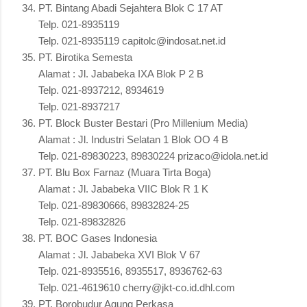
PT. Bintang Abadi Sejahtera Blok C 17 AT
Telp. 021-8935119
Telp. 021-8935119 capitolc@indosat.net.id
PT. Birotika Semesta
Alamat : Jl. Jababeka IXA Blok P 2 B
Telp. 021-8937212, 8934619
Telp. 021-8937217
PT. Block Buster Bestari (Pro Millenium Media)
Alamat : Jl. Industri Selatan 1 Blok OO 4 B
Telp. 021-89830223, 89830224 prizaco@idola.net.id
PT. Blu Box Farnaz (Muara Tirta Boga)
Alamat : Jl. Jababeka VIIC Blok R 1 K
Telp. 021-89830666, 89832824-25
Telp. 021-89832826
PT. BOC Gases Indonesia
Alamat : Jl. Jababeka XVI Blok V 67
Telp. 021-8935516, 8935517, 8936762-63
Telp. 021-4619610 cherry@jkt-co.id.dhl.com
PT. Borobudur Agung Perkasa