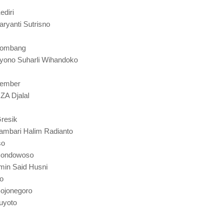
ediri
ryanti Sutrisno
 Jombang
yono Suharli Wihandoko
Jember
ZA Djalal
Gresik
ambari Halim Radianto
so
 Bondowoso
min Said Husni
o
Bojonegoro
uyoto