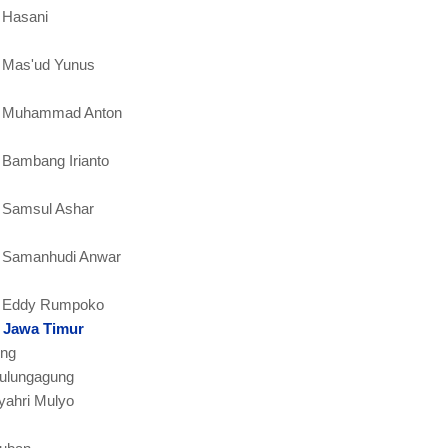
 Hasani
 Mas'ud Yunus
: Muhammad Anton
 Bambang Irianto
 Samsul Ashar
: Samanhudi Anwar
: Eddy Rumpoko
i Jawa Timur
ung
Tulungagung
yahri Mulyo