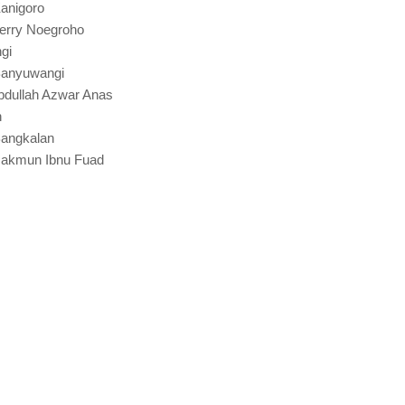
Kanigoro
erry Noegroho
gi
 Banyuwangi
bdullah Azwar Anas
n
Bangkalan
Makmun Ibnu Fuad