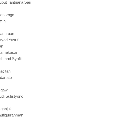
put Tantriana Sari
Ponorogo
min
Pasuruan
syad Yusuf
an
 Pamekasan
chmad Syafii
acitan
dartato
Ngawi
di Sulistyono
Nganjuk
aufiqurrahman