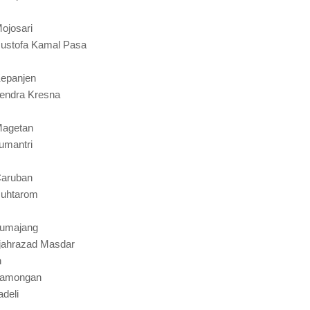
ojosari
ustofa Kamal Pasa
Kepanjen
endra Kresna
Magetan
umantri
Caruban
Muhtarom
Lumajang
jahrazad Masdar
n
 Lamongan
deli