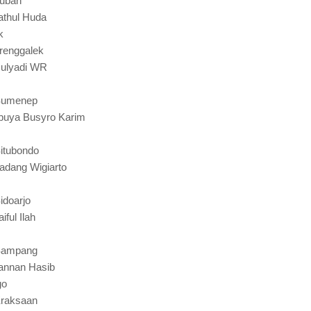
Tuban
athul Huda
k
Trenggalek
Mulyadi WR
 Sumenep
buya Busyro Karim
Situbondo
adang Wigiarto
idoarjo
ful Ilah
 Sampang
annan Hasib
go
Kraksaan