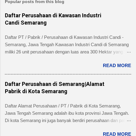
Popular posts from this blog
Daftar Perusahaan di Kawasan Industri
Candi Semarang
Daftar PT / Pabrik / Perusahaan di Kawasan Industri Candi -
Semarang, Jawa Tengah Kawasan Industri Candi di Semarang
miliki 26 unit perusahaan dengan luas area 300 Hektar yang
telah dibangun 240 hektar yang terletak di Kelurahan Ngaliyan
READ MORE
Kecamatan Ngaliyan dan memiliki fasilitas tanah yang siap
dibangun , jalan 20 s/d 30 meter, green belt, listrik , telepon , air,
security service dan memiliki kemudahan atau keuntungan
Daftar Perusahaan di Semarang|Alamat
bebas banjir dan ideal untuk industri menengah dan besar untuk
Pabrik di Kota Semarang
alamat pengelola berada di Jl. Tambakaji II No. 7 Semarang
Kota Semarang, Provinsi Jawa Tengah dengan nomor Telepon
Daftar Alamat Perusahaan / PT / Pabrik di Kota Semarang,
atau Fax (024) 7602345, (024)7607651. Berikut ini daftar
Jawa Tengah Semarang adalah ibu kota provinsi Jawa Tengah.
Perusahaan di Kawasan Industri Candi Semarang disertai
Di kota Semarang ini juga banyak berdiri perusahaan dan pabrik
dengan informasi bidang usaha, alamat lengkap dan nomor
skala besar maupun kecil dari beragam industri seperti
telpon masing-masing perusahaan/pabrik : PT. AMAN INDAH
READ MORE
produsen makanan, minuman, obat-obatan / farmasi, industri