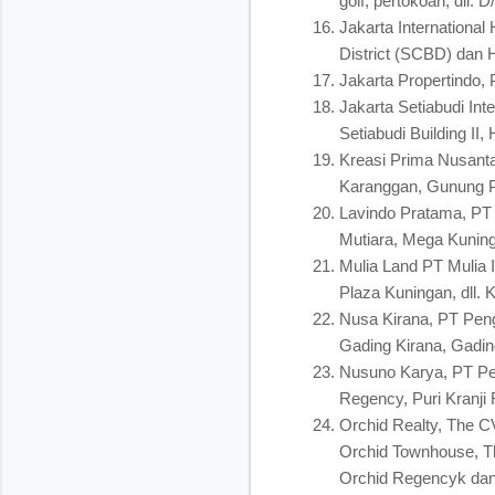
golf, pertokoan, dll.
Jakarta Internation
District (SCBD) dan H
Jakarta Propertindo,
Jakarta Setiabudi Int
Setiabudi Building II
Kreasi Prima Nusant
Karanggan, Gunung Pu
Lavindo Pratama, PT 
Mutiara, Mega Kuning
Mulia Land PT Mulia 
Plaza Kuningan, dll. 
Nusa Kirana, PT Pen
Gading Kirana, Gadin
Nusuno Karya, PT Pe
Regency, Puri Kranji R
Orchid Realty, The 
Orchid Townhouse, T
Orchid Regencyk dan 