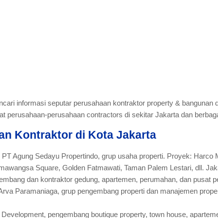
ari informasi seputar perusahaan kontraktor property & bangunan di
kat perusahaan-perusahaan contractors di sekitar Jakarta dan berbagai
an Kontraktor di Kota Jakarta
PT Agung Sedayu Propertindo, grup usaha properti. Proyek: Harco
awangsa Square, Golden Fatmawati, Taman Palem Lestari, dll. Jaka
embang dan kontraktor gedung, apartemen, perumahan, dan pusat pe
Arva Paramaniaga, grup pengembang properti dan manajemen propert
C Development, pengembang boutique property, town house, apartem