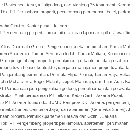
r Residence, Amaya Jatipadang, dan Menteng 36 Apartment. Kemang
Tbk, PT Perusahaan properti, pengembang perumahan, hotel, perkant
aha Ciputra. Kantor pusat: Jakarta.
T Pengembang properti, taman hiburan, dan lapangan golf di Jawa T
PT Alias Dharmala Group . Pengembang aneka perumahan (Pantai Mu
temen (Apartemen Taman Semanan Indah, Pantai Mutiara, Kondominium
rup pengembang properti: pemukiman, perkantoran, dan pusat perbe
ang town house, kontraktor, dan jasa manajemen properti. Jakarta
Pengembang perumahan: Permata Hijau Permai, Taman Raya Bekasi
ha Mutiara, Vila Bogor Megah, Depok Maharaja, dan Titian Asri . Kan
PT Perusahaan jasa pengelolaan gedung, pemeliharaan dan perawa
nstruksi. Anak perusahaan PT Telkom. Kebon Sirih, Jakarta Pusat.
 PT Jakarta Tourisindo, BUMD Pemprov DKI Jakarta, pengembang
mpaka Sunter, Cempaka Jaya) dan apartemen (Cempaka Sunter). J
aan properti. Pemilik Apartemen Batavia dan Golfhill. Jakarta
 Tbk, PT Pengembang properti: perkantoran, apartemen, perumahan, 