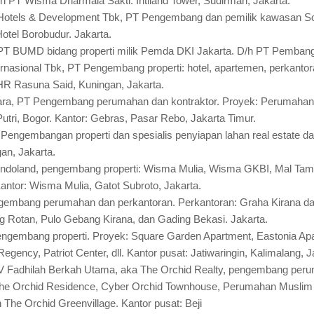
 D/h PT Wisma Dharmala Sakti. Intiland Tower, Sudirman, Jakarta.
al Hotels & Development Tbk, PT Pengembang dan pemilik kawasan S
otel Borobudur. Jakarta.
 PT BUMD bidang properti milik Pemda DKI Jakarta. D/h PT Pembangu
ernasional Tbk, PT Pengembang properti: hotel, apartemen, perkantor
, HR Rasuna Said, Kuningan, Jakarta.
ara, PT Pengembang perumahan dan kontraktor. Proyek: Perumaha
tri, Bogor. Kantor: Gebras, Pasar Rebo, Jakarta Timur.
Pengembangan properti dan spesialis penyiapan lahan real estate dan
an, Jakarta.
Indoland, pengembang properti: Wisma Mulia, Wisma GKBI, Mal Tama
Kantor: Wisma Mulia, Gatot Subroto, Jakarta.
gembang perumahan dan perkantoran. Perkantoran: Graha Kirana d
g Rotan, Pulo Gebang Kirana, dan Gading Bekasi. Jakarta.
ngembang properti. Proyek: Square Garden Apartment, Eastonia Apa
egency, Patriot Center, dll. Kantor pusat: Jatiwaringin, Kalimalang, J
CV Fadhilah Berkah Utama, aka The Orchid Realty, pengembang per
he Orchid Residence, Cyber Orchid Townhouse, Perumahan Muslim 
The Orchid Greenvillage. Kantor pusat: Beji