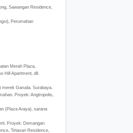
pong, Sawangan Residence,
ngsi), Perumahan
batan Merah Plaza,
 Hill Apartment, dll.
na) merek Garuda. Surabaya.
mahan. Proyek: Angtropolis,
n (Plaza Araya), sarana
rti. Proyek: Demangan
ce, Tirtasari Residence,