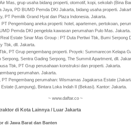
r Mas, grup usaha bidang properti, otomotif, kopi, sekolah (Bina Bang
Jaya, PD BUMD Pemda DKI Jakarta, bidang usaha properti. Jakart
ty, PT Pemilik Grand Hyat dan Plaza Indonesia. Jakarta.
, PT Pengembang aneka properti: hotel, apartemen, pertokoan, peruma
BUMD Pemda DKI pengelola kawasan perumahan Pulo Mas. Jakarta.
 Real Estate Sinar Mas Group : PT Duta Pertiwi Tbk, Bumi Serpong 
 Tbk, dll. Jakarta.
k, PT Grup pengembang properti. Proyek: Summarecon Kelapa Gad
erpong, Sentra Gading Serpong, The Summit Apartment, dll. Jakar
usa Tbk, PT Grup perusahaan konstruksi dan properti. Jakarta.
gembang perumahan. Jakarta.
 PT Pengembang perumahan: Wismamas Jagakarsa Estate (Jakarta
Estate (Lampung), Bintara Loka Indah II (Bekasi). Kantor: Jakarta.
~ www.daftar.co ~
aktor di Kota Lainnya / Luar Jakarta
or di Jawa Barat dan Banten