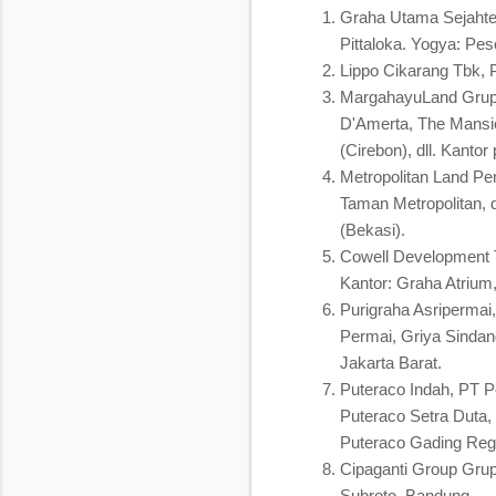
Graha Utama Sejahte
Pittaloka. Yogya: Pe
Lippo Cikarang Tbk,
MargahayuLand Grup 
D'Amerta, The Mansi
(Cirebon), dll. Kanto
Metropolitan Land Pe
Taman Metropolitan, d
(Bekasi).
Cowell Development 
Kantor: Graha Atrium
Purigraha Asriperma
Permai, Griya Sindang
Jakarta Barat.
Puteraco Indah, PT P
Puteraco Setra Duta,
Puteraco Gading Reg
Cipaganti Group Grup 
Subroto, Bandung.