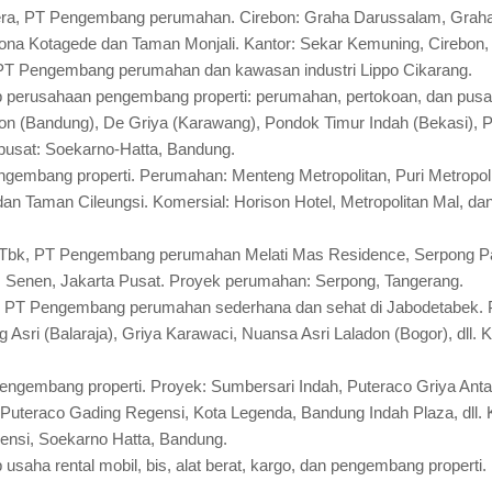
ra, PT Pengembang perumahan. Cirebon: Graha Darussalam, Graha
sona Kotagede dan Taman Monjali. Kantor: Sekar Kemuning, Cirebon,
 PT Pengembang perumahan dan kawasan industri Lippo Cikarang.
perusahaan pengembang properti: perumahan, pertokoan, dan pusat
on (Bandung), De Griya (Karawang), Pondok Timur Indah (Bekasi), 
r pusat: Soekarno-Hatta, Bandung.
ngembang properti. Perumahan: Menteng Metropolitan, Puri Metropoli
an Taman Cileungsi. Komersial: Horison Hotel, Metropolitan Mal, dan
Tbk, PT Pengembang perumahan Melati Mas Residence, Serpong Par
, Senen, Jakarta Pusat. Proyek perumahan: Serpong, Tangerang.
i, PT Pengembang perumahan sederhana dan sehat di Jabodetabek. P
 Asri (Balaraja), Griya Karawaci, Nuansa Asri Laladon (Bogor), dll.
engembang properti. Proyek: Sumbersari Indah, Puteraco Griya Ant
 Puteraco Gading Regensi, Kota Legenda, Bandung Indah Plaza, dll. 
ensi, Soekarno Hatta, Bandung.
usaha rental mobil, bis, alat berat, kargo, dan pengembang properti.