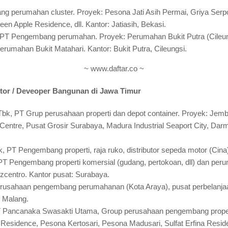
 perumahan cluster. Proyek: Pesona Jati Asih Permai, Griya Ser
n Apple Residence, dll. Kantor: Jatiasih, Bekasi.
 PT Pengembang perumahan. Proyek: Perumahan Bukit Putra (Cileu
rumahan Bukit Matahari. Kantor: Bukit Putra, Cileungsi.
~ www.daftar.co ~
tor / Deveoper Bangunan di Jawa Timur
Tbk, PT Grup perusahaan properti dan depot container. Proyek: Jem
Centre, Pusat Grosir Surabaya, Madura Industrial Seaport City, Darmo
k, PT Pengembang properti, raja ruko, distributor sepeda motor (Ci
PT Pengembang properti komersial (gudang, pertokoan, dll) dan peru
zcentro. Kantor pusat: Surabaya.
rusahaan pengembang perumahanan (Kota Araya), pusat perbelanjaa
. Malang.
 Pancanaka Swasakti Utama, Group perusahaan pengembang prope
sidence, Pesona Kertosari, Pesona Madusari, Sulfat Erfina Residen