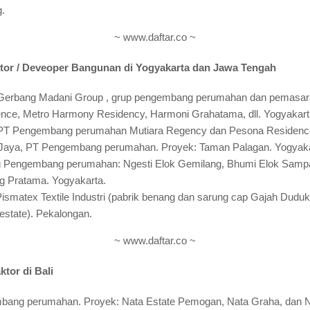
.
~ www.daftar.co ~
tor / Deveoper Bangunan di Yogyakarta dan Jawa Tengah
Gerbang Madani Group , grup pengembang perumahan dan pemasar
ce, Metro Harmony Residency, Harmoni Grahatama, dll. Yogyakart
 PT Pengembang perumahan Mutiara Regency dan Pesona Residence
aya, PT Pengembang perumahan. Proyek: Taman Palagan. Yogyaka
 Pengembang perumahan: Ngesti Elok Gemilang, Bhumi Elok Samp
g Pratama. Yogyakarta.
smatex Textile Industri (pabrik benang dan sarung cap Gajah Dudu
 estate). Pekalongan.
~ www.daftar.co ~
tor di Bali
bang perumahan. Proyek: Nata Estate Pemogan, Nata Graha, dan N