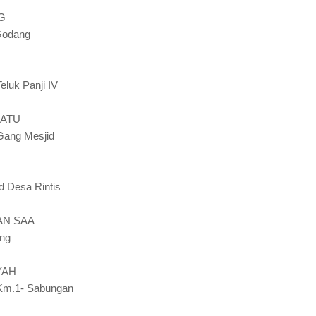
G
Godang
Teluk Panji IV
BATU
 Gang Mesjid
d Desa Rintis
AN SAA
ang
YAH
l Km.1- Sabungan