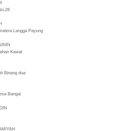
I
 No.28
H
umatera Langga Payung
ININ
anahan Kawat
ah Binang dua
Desa Bangai
DIN
AMIYAH