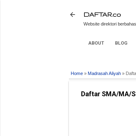
DAFTAR.co
Website direktori berbahas
ABOUT
BLOG
Home
»
Madrasah Aliyah
» Daft
Daftar SMA/MA/SM