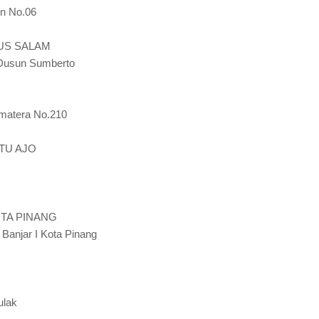
en No.06
US SALAM
l Dusun Sumberto
umatera No.210
TU AJO
OTA PINANG
 Banjar I Kota Pinang
ulak