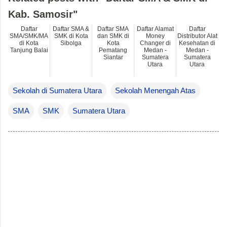
Kab. Samosir"
Daftar
Daftar SMA &
Daftar SMA
Daftar Alamat
Daftar
SMA/SMK/MA
SMK di Kota
dan SMK di
Money
Distributor Alat
di Kota
Sibolga
Kota
Changer di
Kesehatan di
Tanjung Balai
Pematang
Medan -
Medan -
Siantar
Sumatera
Sumatera
Utara
Utara
Sekolah di Sumatera Utara
Sekolah Menengah Atas
SMA
SMK
Sumatera Utara