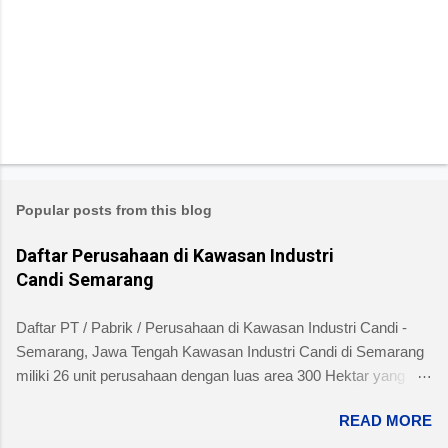
Popular posts from this blog
Daftar Perusahaan di Kawasan Industri
Candi Semarang
Daftar PT / Pabrik / Perusahaan di Kawasan Industri Candi -
Semarang, Jawa Tengah Kawasan Industri Candi di Semarang
miliki 26 unit perusahaan dengan luas area 300 Hektar yang
telah dibangun 240 hektar yang terletak di Kelurahan Ngaliyan
READ MORE
Kecamatan Ngaliyan dan memiliki fasilitas tanah yang siap
dibangun , jalan 20 s/d 30 meter, green belt, listrik , telepon , air,