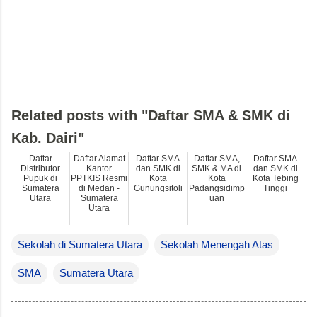
Related posts with "Daftar SMA & SMK di
Kab. Dairi"
Daftar
Daftar Alamat
Daftar SMA
Daftar SMA,
Daftar SMA
Distributor
Kantor
dan SMK di
SMK & MA di
dan SMK di
Pupuk di
PPTKIS Resmi
Kota
Kota
Kota Tebing
Sumatera
di Medan -
Gunungsitoli
Padangsidimp
Tinggi
Utara
Sumatera
uan
Utara
Sekolah di Sumatera Utara
Sekolah Menengah Atas
SMA
Sumatera Utara