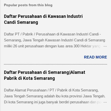
Popular posts from this blog
Daftar Perusahaan di Kawasan Industri
Candi Semarang
Daftar PT / Pabrik / Perusahaan di Kawasan Industri Candi -
Semarang, Jawa Tengah Kawasan Industri Candi di Semarang
miliki 26 unit perusahaan dengan luas area 300 Hektar yang
telah dibangun 240 hektar yang terletak di Kelurahan Ngaliyan
READ MORE
Kecamatan Ngaliyan dan memiliki fasilitas tanah yang siap
dibangun , jalan 20 s/d 30 meter, green belt, listrik , telepon , air,
security service dan memiliki kemudahan atau keuntungan
Daftar Perusahaan di Semarang|Alamat
bebas banjir dan ideal untuk industri menengah dan besar untuk
Pabrik di Kota Semarang
alamat pengelola berada di Jl. Tambakaji II No. 7 Semarang
Kota Semarang, Provinsi Jawa Tengah dengan nomor Telepon
Daftar Alamat Perusahaan / PT / Pabrik di Kota Semarang,
atau Fax (024) 7602345, (024)7607651. Berikut ini daftar
Jawa Tengah Semarang adalah ibu kota provinsi Jawa Tengah.
Perusahaan di Kawasan Industri Candi Semarang disertai
Di kota Semarang ini juga banyak berdiri perusahaan dan pabrik
dengan informasi bidang usaha, alamat lengkap dan nomor
skala besar maupun kecil dari beragam industri seperti