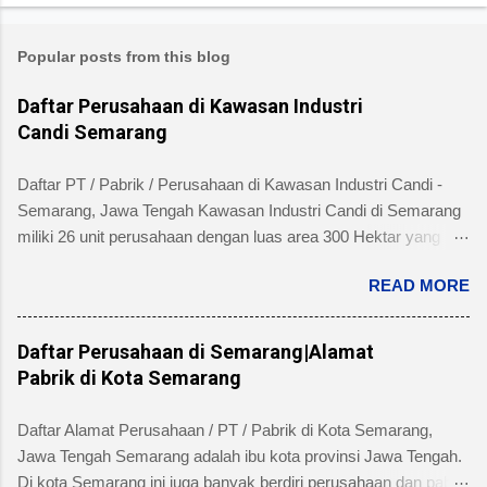
Popular posts from this blog
Daftar Perusahaan di Kawasan Industri
Candi Semarang
Daftar PT / Pabrik / Perusahaan di Kawasan Industri Candi -
Semarang, Jawa Tengah Kawasan Industri Candi di Semarang
miliki 26 unit perusahaan dengan luas area 300 Hektar yang
telah dibangun 240 hektar yang terletak di Kelurahan Ngaliyan
READ MORE
Kecamatan Ngaliyan dan memiliki fasilitas tanah yang siap
dibangun , jalan 20 s/d 30 meter, green belt, listrik , telepon , air,
security service dan memiliki kemudahan atau keuntungan
Daftar Perusahaan di Semarang|Alamat
bebas banjir dan ideal untuk industri menengah dan besar untuk
Pabrik di Kota Semarang
alamat pengelola berada di Jl. Tambakaji II No. 7 Semarang
Kota Semarang, Provinsi Jawa Tengah dengan nomor Telepon
Daftar Alamat Perusahaan / PT / Pabrik di Kota Semarang,
atau Fax (024) 7602345, (024)7607651. Berikut ini daftar
Jawa Tengah Semarang adalah ibu kota provinsi Jawa Tengah.
Perusahaan di Kawasan Industri Candi Semarang disertai
Di kota Semarang ini juga banyak berdiri perusahaan dan pabrik