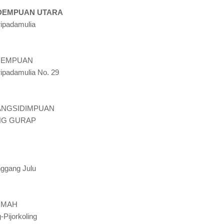
IDEMPUAN UTARA
ripadamulia
IDEMPUAN
ripadamulia No. 29
DANGSIDIMPUAN
UNG GURAP
ggang Julu
OMAH
-Pijorkoling