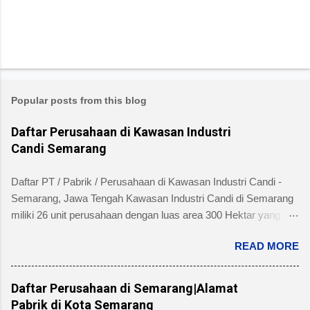
Popular posts from this blog
Daftar Perusahaan di Kawasan Industri
Candi Semarang
Daftar PT / Pabrik / Perusahaan di Kawasan Industri Candi -
Semarang, Jawa Tengah Kawasan Industri Candi di Semarang
miliki 26 unit perusahaan dengan luas area 300 Hektar yang
telah dibangun 240 hektar yang terletak di Kelurahan Ngaliyan
READ MORE
Kecamatan Ngaliyan dan memiliki fasilitas tanah yang siap
dibangun , jalan 20 s/d 30 meter, green belt, listrik , telepon , air,
security service dan memiliki kemudahan atau keuntungan
Daftar Perusahaan di Semarang|Alamat
bebas banjir dan ideal untuk industri menengah dan besar untuk
Pabrik di Kota Semarang