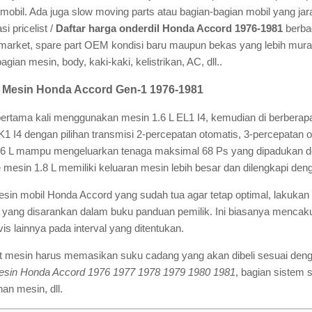
mobil. Ada juga slow moving parts atau bagian-bagian mobil yang ja
si pricelist /
Daftar harga onderdil Honda Accord 1976-1981
berbag
ermarket, spare part OEM kondisi baru maupun bekas yang lebih mura
ian mesin, body, kaki-kaki, kelistrikan, AC, dll..
t Mesin Honda Accord Gen-1 1976-1981
ertama kali menggunakan mesin 1.6 L EL1 I4, kemudian di berberapa
 I4 dengan pilihan transmisi 2-percepatan otomatis, 3-percepatan 
.6 L mampu mengeluarkan tenaga maksimal 68 Ps yang dipadukan d
mesin 1.8 L memiliki keluaran mesin lebih besar dan dilengkapi denga
sin mobil Honda Accord yang sudah tua agar tetap optimal, lakukan
yang disarankan dalam buku panduan pemilik. Ini biasanya mencaku
servis lainnya pada interval yang ditentukan.
 mesin harus memasikan suku cadang yang akan dibeli sesuai dengan
mesin Honda Accord 1976 1977 1978 1979 1980 1981
, bagian sistem 
an mesin, dll.