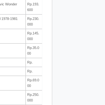
ivic Wonder
Rp.193.
600
d 1978-1981
Rp.230.
000
Rp.145.
000
Rp.35.0
00
Rp.
Rp.
Rp.69.0
00
Rp.250.
000