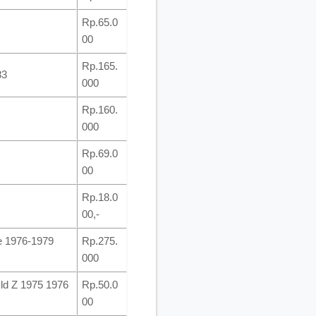
Rp.65.0
00
Rp.165.
83
000
Rp.160.
000
Rp.69.0
00
Rp.18.0
00,-
e 1976-1979
Rp.275.
000
Old Z 1975 1976
Rp.50.0
00