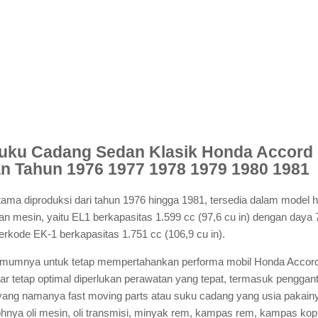
Suku Cadang Sedan Klasik Honda Accord
n Tahun 1976 1977 1978 1979 1980 1981
ama diproduksi dari tahun 1976 hingga 1981, tersedia dalam model 
ihan mesin, yaitu EL1 berkapasitas 1.599 cc (97,6 cu in) dengan daya 
erkode EK-1 berkapasitas 1.751 cc (106,9 cu in).
 umumnya untuk tetap mempertahankan performa mobil Honda Accord
agar tetap optimal diperlukan perawatan yang tepat, termasuk pengga
ang namanya fast moving parts atau suku cadang yang usia pakainya
tohnya oli mesin, oli transmisi, minyak rem, kampas rem, kampas kopl