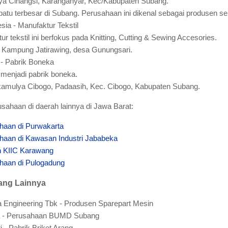
Raya Cinangsi, Karanganyar, Kec/Kabupaten Subang.
atu terbesar di Subang. Perusahaan ini dikenal sebagai produsen se
ia - Manufaktur Tekstil
 tekstil ini berfokus pada Knitting, Cutting & Sewing Accesories.
i Kampung Jatirawing, desa Gunungsari.
 - Pabrik Boneka
menjadi pabrik boneka.
Sukamulya Cibogo, Padaasih, Kec. Cibogo, Kabupaten Subang.
rusahaan di daerah lainnya di Jawa Barat:
haan di Purwakarta
haan di Kawasan Industri Jababeka
n KIIC Karawang
ahaan di Pulogadung
ang Lainnya
 Engineering Tbk - Produsen Sparepart Mesin
ra - Perusahaan BUMD Subang
i - Pabrik Briket Arang