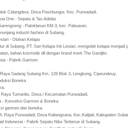
 blok Cidangdeur, Desa Pasirbungur, Kec. Purwadadi.
ia One - Sepatu & Tas Adidas
Sarengseng - Patokbeusi KM.3, kec. Pabuaran.
nunjang industri fashion di Subang.
estari - Olahan Kelapa
r di Subang, PT. Sari Kelapa Inti Lestari, mengolah kelapa menjad
atan, bahan kosmetik dll dengan brand merk The Gardjito.
sia - Pabrik Garmen
l. Raya Sadang Subang Km. 128 Blok 3, Lengkong, Cipeundeuy.
oduksi Boneka
ka.
Jl. Raya Tumaritis, Desa / Kecamatan Purwadadi.
a - Konveksi Garmen & Boneka
ksi garmen dan boneka.
 Jl. Raya Purwadadi, Desa Kaliangsana, Kec.Kalijati, Kabupaten Suba
al Indonesia - Pabrik Sepatu Nike Terbesar di Subang