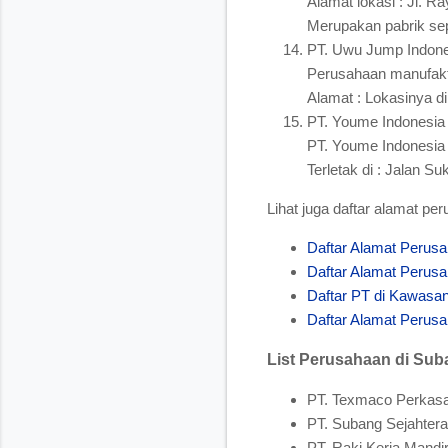
Alamat lokasi : Jl. 
Merupakan pabrik sep
PT. Uwu Jump Indones
Perusahaan manufaktur
Alamat : Lokasinya d
PT. Youme Indonesia
PT. Youme Indonesia 
Terletak di : Jalan 
Lihat juga daftar alamat pe
Daftar Alamat Perusa
Daftar Alamat Perusa
Daftar PT di Kawasa
Daftar Alamat Perus
List Perusahaan di Sub
PT. Texmaco Perkasa
PT. Subang Sejahte
PT. Raki Kerja Mandir