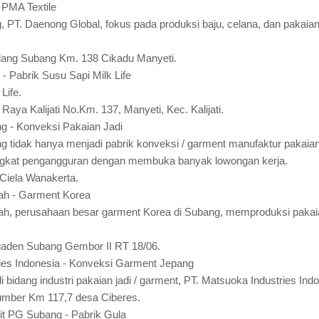
 PMA Textile
g, PT. Daenong Global, fokus pada produksi baju, celana, dan pakaia
adang Subang Km. 138 Cikadu Manyeti.
 - Pabrik Susu Sapi Milk Life
Life.
l. Raya Kalijati No.Km. 137, Manyeti, Kec. Kalijati.
 - Konveksi Pakaian Jadi
tidak hanya menjadi pabrik konveksi / garment manufaktur pakaian j
ngkat pengangguran dengan membuka banyak lowongan kerja.
Ciela Wanakerta.
ah - Garment Korea
h, perusahaan besar garment Korea di Subang, memproduksi pakaian
gaden Subang Gembor II RT 18/06.
ies Indonesia - Konveksi Garment Jepang
bidang industri pakaian jadi / garment, PT. Matsuoka Industries Ind
Sumber Km 117,7 desa Ciberes.
nit PG Subang - Pabrik Gula