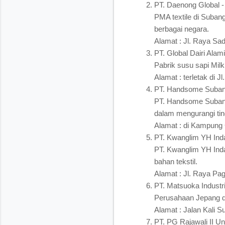
PT. Daenong Global -
PMA textile di Suban
berbagai negara.
Alamat : Jl. Raya S
PT. Global Dairi Alami
Pabrik susu sapi Milk 
Alamat : terletak di J
PT. Handsome Subang
PT. Handsome Subang 
dalam mengurangi ti
Alamat : di Kampung 
PT. Kwanglim YH Ind
PT. Kwanglim YH Inda
bahan tekstil.
Alamat : Jl. Raya Pa
PT. Matsuoka Industr
Perusahaan Jepang di 
Alamat : Jalan Kali 
PT. PG Rajawali II U