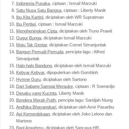
Indonesia Pusaka
, ciptaan : Ismail Marzuki
Satu Nusa Satu Bangsa
, ciptaan : Liberty Manik
Ibu Kita Kartini
, diciptakan oleh WR Supratman
Ibu Pertiwi
, ciptaan : Ismail Marzuki
Mengheningkan Cipta
, diciptakan oleh Truno Prawit
Gugur Bunga
, diciptakan Ismail Marzuki
Maju Tak Gentar
, diciptakan Cornel Simanjuntak
Bangun Pemudi-Pemuda
, pencipta lagu : Alfred
Simanjuntak
Halo-halo Bandung
, diciptakan oleh Ismail Marzuki
Kebyar-Kebyar
, dipopulerkan oleh Gombloh
Hymne Guru
, diciptakan oleh Sartono
Dari Sabang Sampai Merauke
, ciptaan : R Soerardjo
Desaku yang Kucinta
, Liberty Manik
Bendera Merah Putih
, pencipta lagu: Saridjah Niung
Andhika Bhayangkari
, diciptakan oleh Amir Pasaribu
Api Kemerdekaan
, diciptakan oleh Joko Lelono dan
Martono
Bagi Arwahmu
, diciptakan oleh Sancaya HR.