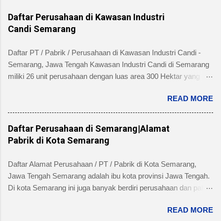
Daftar Perusahaan di Kawasan Industri
Candi Semarang
Daftar PT / Pabrik / Perusahaan di Kawasan Industri Candi -
Semarang, Jawa Tengah Kawasan Industri Candi di Semarang
miliki 26 unit perusahaan dengan luas area 300 Hektar yang
telah dibangun 240 hektar yang terletak di Kelurahan Ngaliyan
READ MORE
Kecamatan Ngaliyan dan memiliki fasilitas tanah yang siap
dibangun , jalan 20 s/d 30 meter, green belt, listrik , telepon , air,
security service dan memiliki kemudahan atau keuntungan
Daftar Perusahaan di Semarang|Alamat
bebas banjir dan ideal untuk industri menengah dan besar untuk
Pabrik di Kota Semarang
alamat pengelola berada di Jl. Tambakaji II No. 7 Semarang
Kota Semarang, Provinsi Jawa Tengah dengan nomor Telepon
Daftar Alamat Perusahaan / PT / Pabrik di Kota Semarang,
atau Fax (024) 7602345, (024)7607651. Berikut ini daftar
Jawa Tengah Semarang adalah ibu kota provinsi Jawa Tengah.
Perusahaan di Kawasan Industri Candi Semarang disertai
Di kota Semarang ini juga banyak berdiri perusahaan dan pabrik
dengan informasi bidang usaha, alamat lengkap dan nomor
skala besar maupun kecil dari beragam industri seperti
telpon masing-masing perusahaan/pabrik : PT. AMAN INDAH
READ MORE
produsen makanan, minuman, obat-obatan / farmasi, industri
MAKMUR Bidang Usaha: Industri Kertas, Barang dari kertas