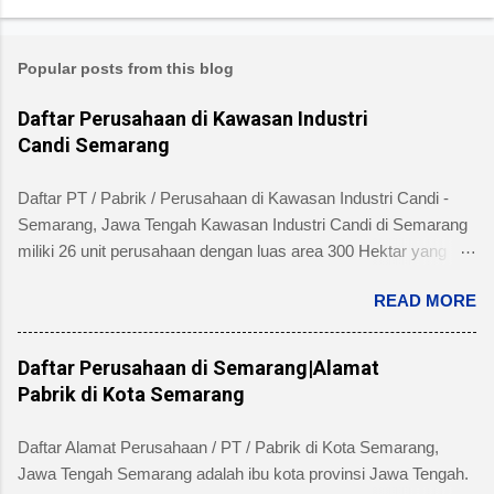
Popular posts from this blog
Daftar Perusahaan di Kawasan Industri
Candi Semarang
Daftar PT / Pabrik / Perusahaan di Kawasan Industri Candi -
Semarang, Jawa Tengah Kawasan Industri Candi di Semarang
miliki 26 unit perusahaan dengan luas area 300 Hektar yang
telah dibangun 240 hektar yang terletak di Kelurahan Ngaliyan
READ MORE
Kecamatan Ngaliyan dan memiliki fasilitas tanah yang siap
dibangun , jalan 20 s/d 30 meter, green belt, listrik , telepon , air,
security service dan memiliki kemudahan atau keuntungan
Daftar Perusahaan di Semarang|Alamat
bebas banjir dan ideal untuk industri menengah dan besar untuk
Pabrik di Kota Semarang
alamat pengelola berada di Jl. Tambakaji II No. 7 Semarang
Kota Semarang, Provinsi Jawa Tengah dengan nomor Telepon
Daftar Alamat Perusahaan / PT / Pabrik di Kota Semarang,
atau Fax (024) 7602345, (024)7607651. Berikut ini daftar
Jawa Tengah Semarang adalah ibu kota provinsi Jawa Tengah.
Perusahaan di Kawasan Industri Candi Semarang disertai