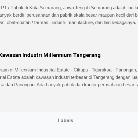
 / 9 Nga...
 PT / Pabrik di Kota Semarang, Jawa Tengah Semarang adalah ibu k
anyak berdiri perusahaan dan pabrik skala besar maupun kecil dari b
 obat-obatan / farmasi, industri manufacture, dan lain sebagainya. 
antaranya: pabrik jamu Sidomuncul, Coca-cola, Indofood CBP Sukse
l. Berikut ini daftar alamat perusahaan di Semarang , Jateng selen
 Citra Lestari – Plywood, Semarang merupakan perusahaan yang be
ipleks Alamat : Bambankerep, Kec. Ngaliyan, Kota Semarang, Jawa 
 Kawasan Industri Millennium Tangerang
 Sakti Alamat perusahaan : Jl. Simongan No. 39, Ringintelu, Kel. Ng
awa Tengah 50183, Indonesia PT. Alfatama...
haan di Millennium Industrial Estate - Cikupa - Tigaraksa - Panongan
rial Estate adalah kawasan industri terbesar di Tangerang dengan luas
sa dan Panongan. Ada banyak pabrik dan kantor perusahaan besar s
 Jepang, Korea, China, Amerika beroperasi di kawasan industri ter
tra Permai ini. Ada pabrik tekstil, cat, perakitan mesin, industri besi 
mia, pengolahan makanan minuman serta berbagai sektor industri manu
mat pabrik dan nomor telepon perusahaan di kawasan industri Millenn
Labels
i Citra Permai (Pengelola Kawasan Industri Millennium) Alamat kant
Tigaraksa, Cikupa, Tangeran...