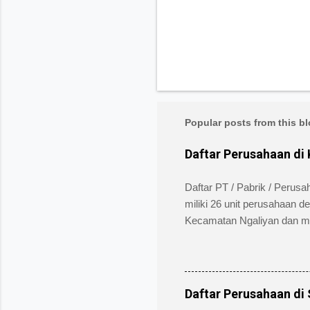
Popular posts from this b
Daftar Perusahaan di
Daftar PT / Pabrik / Perus
miliki 26 unit perusahaan d
Kecamatan Ngaliyan dan memili
security service dan memil
alamat pengelola berada di
atau Fax (024) 7602345, (0
informasi bidang usaha, 
Daftar Perusahaan di
Bidang Usaha: Industri Kert