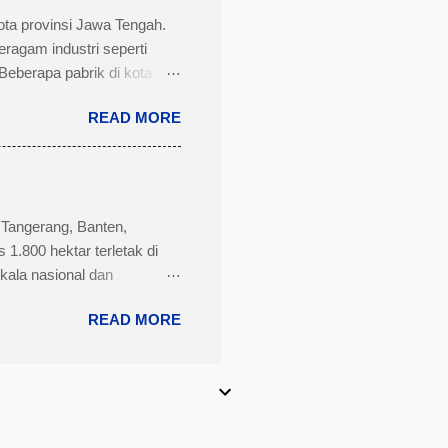
ota provinsi Jawa Tengah.
eragam industri seperti
Beberapa pabrik di kota
s Makmur, pabrik rokok
READ MORE
gkapnya dikumpulkan dari
rgerak dalam bidang usaha
Tengah 50211 Telepon:
aliyan, Kalipancur,
, Tangerang, Banten,
 1.800 hektar terletak di
kala nasional dan
padu Millennium Tangerang
READ MORE
baja, molding, plastik,
faktur lainnya. Berikut
ium Tangerang , provinsi
or: Komplek Ruko Blok A11