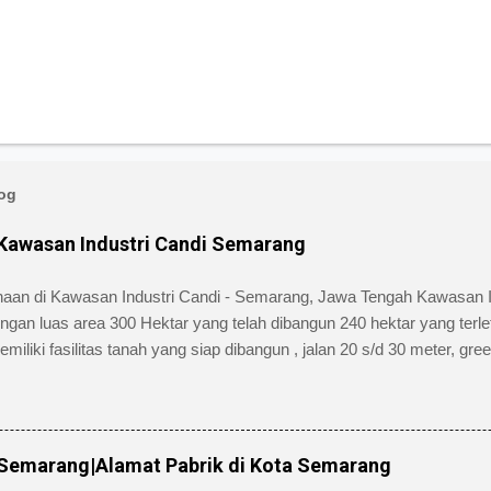
log
 Kawasan Industri Candi Semarang
ahaan di Kawasan Industri Candi - Semarang, Jawa Tengah Kawasan 
engan luas area 300 Hektar yang telah dibangun 240 hektar yang terle
ki fasilitas tanah yang siap dibangun , jalan 20 s/d 30 meter, green bel
iki kemudahan atau keuntungan bebas banjir dan ideal untuk industr
 Jl. Tambakaji II No. 7 Semarang Kota Semarang, Provinsi Jawa Te
24)7607651. Berikut ini daftar Perusahaan di Kawasan Industri Candi
alamat lengkap dan nomor telpon masing-masing perusahaan/pabri
 Semarang|Alamat Pabrik di Kota Semarang
as, Barang dari kertas dan Percetakan Negara asal : Indonesia Alama