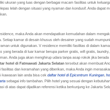
liki ukuran yang luas dengan berbagai macam fasilitas untuk keluar
lepas lelah dengan situasi yang nyaman dan kondusif. Anda dapat 
akan.
Residence, maka Anda akan mendapatkan kemudahan dalam mengak
a. Setiap kamar di desain khusus oleh desainer yang sudah mumpuni,
an untuk digunakan. V residence memiliki fasilitas di dalam kamar 
tas yang berada di luar kamar berupa parker gratis, wifi gratis, laundry,
. Anda juga akan menghirup udara tanpa asap rokok jika berada di
tar hotel di Fatmawati Jakarta Selatan
tersebut akan membuat Anda
 fasilitas dan keramahan yang diberikan, maka Anda ingin merasak
nsi kawasan lain anda bisa cek
daftar hotel di Epicentrum Kuningan
,
ho
arta
sebagai info tambahan. Pilih hotel yang sesuai dengan kebutuha
si di atas dapat dijadikan referensi ketika berkunjung ke Jakarta Sel