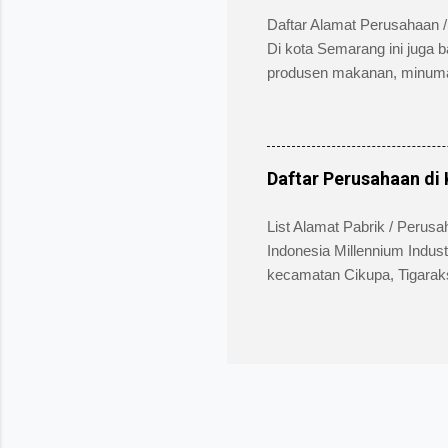
Candi Gatot Subroto Blok XV
Daftar Alamat Perusahaan /
Di kota Semarang ini juga b
produsen makanan, minuman,
Semarang yang terkenal di
Sampoerna, Kimia Farma, dl
berbagai sumber: PT. Alam
pembuatan Kayu Lapis & Tr
Daftar Perusahaan di
(024) 7627455 PT. Alam Daya
Ngaliyan, Kota Semarang, J
List Alamat Pabrik / Perusa
Indonesia Millennium Indust
kecamatan Cikupa, Tigarak
penanaman modal asing asal
yang dikelola oleh PT Bumi Ci
otomotif, pabrik farmasi ki
adalah daftar nama PT, ala
Banten, Indonesia. PT. Bum
No. 10 – 11 Jl. Baru Pemda 