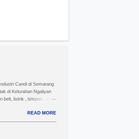
Industri Candi di Semarang
tak di Kelurahan Ngaliyan
t, listrik , telepon , air,
i menengah dan besar untuk
READ MORE
ngah dengan nomor Telepon
 Semarang disertai dengan
k : PT. AMAN INDAH MAKMUR
t pabrik : Kawasan Industri