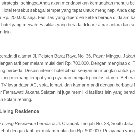
ang strategis, sehingga Anda akan mendapatkan kemudahan menuju be
. Hotel tersebut sebagai tempat yang tepat untuk menginap. Anda dap
 Rp. 250.000 saja. Fasilitas yang diperoleh ketika berada di dalam k
otel yang mewah. Fasilitas yang berada di luar kamar antara lain sep
n-lain.
erada di alamat Jl. Pejaten Barat Raya No. 36, Pasar Minggu, Jakar
dengan tarif per malam mulai dari Rp. 700.000. Dengan menginap di T
g berbeda. Desain interior hotel dibuat senyaman mungkin untuk p
jung memang tempat yang nyaman menjadi prioritas utama. Beberapa
ah TV layar datar, AC, sofa, lemari, dan kamar mandi dengan berbagai 
Fatmawati Jakarta Selatan ini juga memiliki fasilitas lain yang berada
an kolam renang.
 Living Residence
y Living Residence
berada di Jl. Cilandak Tengah No. 28, South Jakar
sebut dengan tarif per malam mulai dari Rp. 900.000. Pelayanan yang