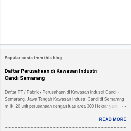
Popular posts from this blog
Daftar Perusahaan di Kawasan Industri
Candi Semarang
Daftar PT / Pabrik / Perusahaan di Kawasan Industri Candi -
Semarang, Jawa Tengah Kawasan Industri Candi di Semarang
miliki 26 unit perusahaan dengan luas area 300 Hektar yang
telah dibangun 240 hektar yang terletak di Kelurahan Ngaliyan
READ MORE
Kecamatan Ngaliyan dan memiliki fasilitas tanah yang siap
dibangun , jalan 20 s/d 30 meter, green belt, listrik , telepon , air,