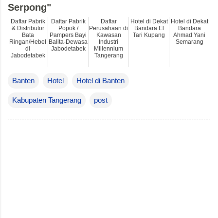
Serpong"
Daftar Pabrik
Daftar Pabrik
Daftar
Hotel di Dekat
Hotel di Dekat
& Distributor
Popok /
Perusahaan di
Bandara El
Bandara
Bata
Pampers Bayi
Kawasan
Tari Kupang
Ahmad Yani
Ringan/Hebel
Balita-Dewasa
Industri
Semarang
di
Jabodetabek
Millennium
Jabodetabek
Tangerang
Banten
Hotel
Hotel di Banten
Kabupaten Tangerang
post